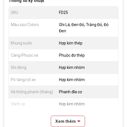
Thông số kỹ thuật
SKU
FD25
Màu sắc/Colors
Ghi Lá, Đen Đỏ, Trắng Đỏ, Đỏ
Đen
Khung sườn
Hợp kim thép
Càng/Phuộc xe
Phuộc đơ thép
Ghi đông
Hợp kim nhôm
Pô tăng/cổ xe
Hợp kim nhôm
Hệ thống phanh (thắng)
Phanh đĩa cơ
Vành xe
Hợp kim nhôm
Lốp xe
20×1.75
Xem thêm