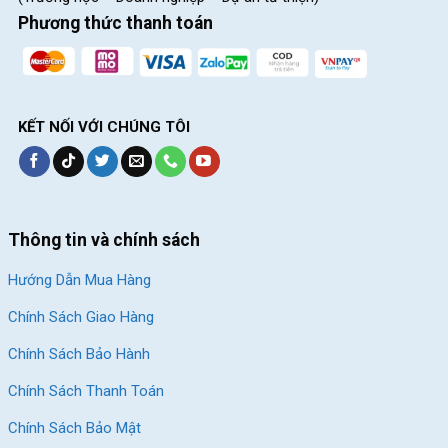
Chuộng Tại Xe Đạp Giá Kho
Phương thức thanh toán
Giảm 8%
Giảm 10%
KẾT NỐI VỚI CHÚNG TÔI
Xe Đạp Touring QT Bike
Xe Đạp Đua Califa CR550 –
Thông tin và chính sách
GTS100 – Khung Nhôm,
Khung Magie, LTWOO R5
Shimano
Hướng Dẫn Mua Hàng
5.590.000
₫
7.690.000
₫
6.100.000
₫
8.500.000
₫
Chính Sách Giao Hàng
Chính Sách Bảo Hành
Địa Chỉ Các Cửa Hàng Xe Đạp Giá Kho:
Chính Sách Thanh Toán
CH 1:
494 Nguyễn Oanh, P.An Nhơn, HCM (Gò Vấp cũ)
Chính Sách Bảo Mật
CH 2:
322/36 An Dương Vương, P.Chợ Quán, HCM (Quận