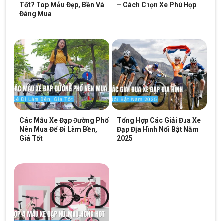
Sên (xích): Narrow 6 tốc độ, được thiết kế để đảm bảo truyền
Tốt? Top Mẫu Đẹp, Bền Và
– Cách Chọn Xe Phù Hợp
Đáng Mua
động đạt hiệu suất cao.
Các Mẫu Xe Đạp Đường Phố
Tổng Hợp Các Giải Đua Xe
Nên Mua Để Đi Làm Bền,
Đạp Địa Hình Nổi Bật Năm
Giá Tốt
2025
Bộ Group Shimano 1×6 tốc độ của Xe Đạp Gấp Fascino FD-25 20
Inch
Bộ bánh 20 inch kết hợp vành nhôm hai lớp