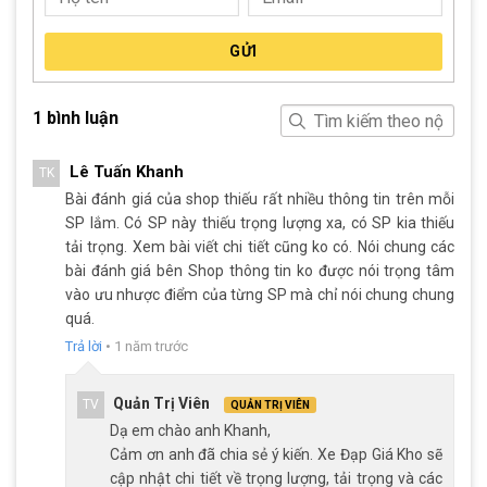
tốc độ một cách dễ dàng và chính xác..
GỬI
1 bình luận
Lê Tuấn Khanh
TK
Bài đánh giá của shop thiếu rất nhiều thông tin trên mỗi
SP lắm. Có SP này thiếu trọng lượng xa, có SP kia thiếu
tải trọng. Xem bài viết chi tiết cũng ko có. Nói chung các
bài đánh giá bên Shop thông tin ko được nói trọng tâm
vào ưu nhược điểm của từng SP mà chỉ nói chung chung
quá.
Trả lời
•
1 năm trước
Tay đề vặn Shimano Revoshift
Quản Trị Viên
TV
QUẢN TRỊ VIÊN
Tăng tốc sau (Gạt líp): Shimano TY21, đảm bảo chuyển đổi líp
Dạ em chào anh Khanh,
nhanh chóng và chính xác.
Cảm ơn anh đã chia sẻ ý kiến. Xe Đạp Giá Kho sẽ
cập nhật chi tiết về trọng lượng, tải trọng và các
Đùi đĩa: Được làm từ hợp kim thép, cốt vuông, có bạc đạn giúp