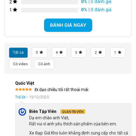
0%
| 0 đánh giá
2
0%
| 0 đánh giá
1
ĐÁNH GIÁ NGAY
Xe Đạp Gấp Fascino FD-25 20 Inch – Khung sườn thép hợp kim chắc
Tất cả
5
4
3
2
1
chắn
Có video
Có ảnh
Sử dụng loại ghi đông thẳng
Ghi đông Xe Đạp Gấp Fascino FD25 làm từ hợp kim thép vững
Quốc Việt
Đi dạo chiều tối rất thoải mái
chắc, thiết kế dạng thẳng giúp việc gấp gọn và lắp ráp xe trở
Được xếp
nên nhanh chóng và dễ dàng. Điều này tối ưu hóa sự thuận tiện
Trả lời
•
19/12/2025
hạng
5
5
sao
trong việc vận chuyển và bảo quản xe, đồng thời cho phép
Biên Tập Viên
người dùng dễ dàng điều chỉnh tư thế lái để đạt được sự thoải
QUẢN TRỊ VIÊN
Dạ em chào anh Việt,
mái tối đa khi di chuyển.
Rất vui vì anh yêu thích sản phẩm của bên em.
Xe Đạp Giá Kho luôn khẳng định cung cấp cho tất cả