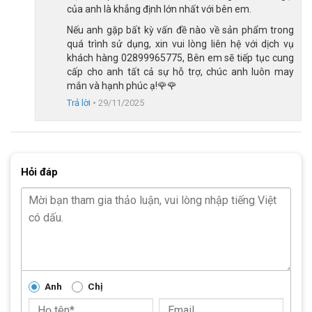
của anh là khẳng định lớn nhất với bên em.
Nếu anh gặp bất kỳ vấn đề nào về sản phẩm trong
quá trình sử dụng, xin vui lòng liên hệ với dịch vụ
khách hàng 02899965775, Bên em sẽ tiếp tục cung
cấp cho anh tất cả sự hỗ trợ, chúc anh luôn may
mắn và hạnh phúc ạ!🌹🌹
Trả lời
•
29/11/2025
Hỏi đáp
Xe Đạp Gấp Fascino FD-25 20 Inch – Hệ thống phanh đĩa cơ
Bộ Group Shimano 1×6 tốc độ
Sử dụng bộ Group Shimano 1×6 tốc độ, nổi bật với các bộ phận
sau:
Anh
Chị
Tay đề vặn: Shimano Revoshift (1 đĩa, 6 líp), giúp chuyển đổi