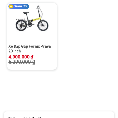
Giảm 7%
Xe Đạp Gấp Fornix Prava
20 Inch
4.900.000
₫
5.290.000
₫