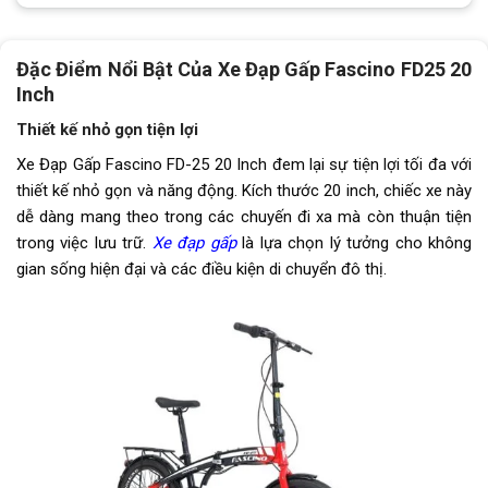
Tăng tốc sau (Gạt líp)
SHIMANO TY21
Đùi đĩa
Hợp kim thép
Đặc Điểm Nổi Bật Của Xe Đạp Gấp Fascino FD25 20
Inch
Dĩa
1 tầng
Thiết kế nhỏ gọn tiện lợi
Trọng lượng thùng
18.7kg-84x36x63
Xe Đạp Gấp Fascino FD-25 20 Inch đem lại sự tiện lợi tối đa với
thiết kế nhỏ gọn và năng động. Kích thước 20 inch, chiếc xe này
Yên
Mút bọc da mềm
dễ dàng mang theo trong các chuyến đi xa mà còn thuận tiện
Cọc/cốt yên
Hợp kim thép
trong việc lưu trữ.
Xe đạp gấp
là lựa chọn lý tưởng cho không
gian sống hiện đại và các điều kiện di chuyển đô thị.
Chiều cao phù hợp
Từ 1m35 trở lên
Lưu ý
Thông số kỹ thuật có thể sẽ
được thay đổi từ nhà sản xuất
nhằm nâng cao chất lượng sản
phẩm