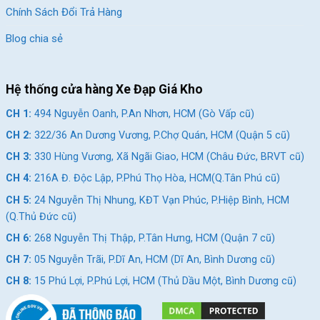
5 cũ)
Chính Sách Đổi Trả Hàng
CH 3:
330 Hùng Vương, Xã Ngãi Giao, HCM (Châu Đức,
Blog chia sẻ
BRVT cũ)
CH 4:
216A Đ. Độc Lập, P.Phú Thọ Hòa, HCM(Q.Tân Phú
Hệ thống cửa hàng Xe Đạp Giá Kho
cũ)
CH 5:
24 Nguyễn Thị Nhung, KĐT Vạn Phúc, P.Hiệp Bình,
CH 1:
494 Nguyễn Oanh, P.An Nhơn, HCM (Gò Vấp cũ)
HCM (Q.Thủ Đức cũ)
CH 2:
322/36 An Dương Vương, P.Chợ Quán, HCM (Quận 5 cũ)
CH 6:
268 Nguyễn Thị Thập, P.Tân Hưng, HCM (Quận 7
CH 3:
330 Hùng Vương, Xã Ngãi Giao, HCM (Châu Đức, BRVT cũ)
cũ)
CH 4:
216A Đ. Độc Lập, P.Phú Thọ Hòa, HCM(Q.Tân Phú cũ)
CH 7:
05 Nguyễn Trãi, P.Dĩ An, HCM (Dĩ An, Bình Dương
CH 5:
24 Nguyễn Thị Nhung, KĐT Vạn Phúc, P.Hiệp Bình, HCM
cũ)
(Q.Thủ Đức cũ)
CH 8:
15 Phú Lợi, P.Phú Lợi, HCM (Thủ Dầu Một, Bình
CH 6:
268 Nguyễn Thị Thập, P.Tân Hưng, HCM (Quận 7 cũ)
Dương cũ)
CH 7:
05 Nguyễn Trãi, P.Dĩ An, HCM (Dĩ An, Bình Dương cũ)
SKU:
FD25
CH 8:
15 Phú Lợi, P.Phú Lợi, HCM (Thủ Dầu Một, Bình Dương cũ)