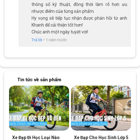
thông số kỹ thuật, đồng thời làm rõ hơn ưu
tăng độ bền và độ chính xác khi truyền động.
nhược điểm của từng sản phẩm.
Hy vọng sẽ tiếp tục nhận được phản hồi từ anh
Khanh để cải thiện tốt hơn!
Chúc anh một ngày tuyệt vời!
Trả lời
•
1 năm trước
Tin tức về sản phẩm
Đùi đĩa làm từ hợp kim thép
Dĩa 1 tầng và líp vặn Kangyue 6 tầng, thiết kế để chuyển đổi tốc
độ mượt mà và hiệu quả.
Xe Đạp Đi Học Loại Nào
Xe Đạp Cho Học Sinh Lớp 5