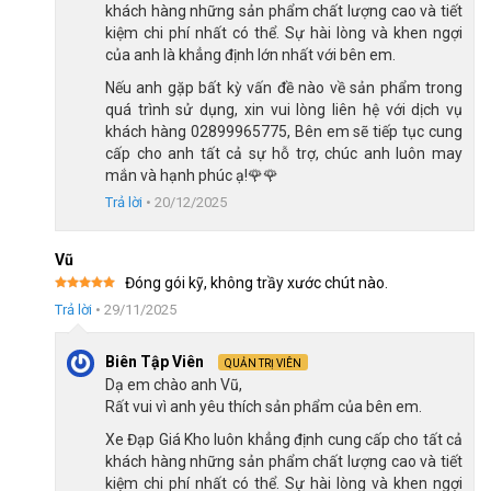
khách hàng những sản phẩm chất lượng cao và tiết
kiệm chi phí nhất có thể. Sự hài lòng và khen ngợi
của anh là khẳng định lớn nhất với bên em.
Nếu anh gặp bất kỳ vấn đề nào về sản phẩm trong
quá trình sử dụng, xin vui lòng liên hệ với dịch vụ
khách hàng 02899965775, Bên em sẽ tiếp tục cung
cấp cho anh tất cả sự hỗ trợ, chúc anh luôn may
mắn và hạnh phúc ạ!🌹🌹
Trả lời
•
20/12/2025
Vũ
Đóng gói kỹ, không trầy xước chút nào.
Xe Đạp Gấp Fascino FD-25 20 Inch – Sử dụng loại ghi đông thẳng
Được xếp
Trả lời
•
29/11/2025
hạng
5
5
sao
Phanh đĩa cơ mạnh mẽ
Biên Tập Viên
QUẢN TRỊ VIÊN
Dạ em chào anh Vũ,
Xe Đạp Gấp
Fascino
FD25 20 Inch sử dụng hệ thống phanh đĩa
Rất vui vì anh yêu thích sản phẩm của bên em.
cơ, đảm bảo hiệu suất hãm phanh mạnh mẽ và chính xác, giúp
Xe Đạp Giá Kho luôn khẳng định cung cấp cho tất cả
tăng cường tính an toàn trong mọi điều kiện đường đi.
khách hàng những sản phẩm chất lượng cao và tiết
kiệm chi phí nhất có thể. Sự hài lòng và khen ngợi