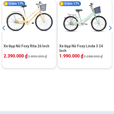
Giảm 17%
Giảm 17%
GIANT MOMENTUM INEEED MOCHA 2019
Xe Đạp Nữ Foxy Rita 26 Inch
Xe Đạp Nữ Foxy Linda 3 24
Inch
2.390.000
₫
1.990.000
₫
2.890.000
₫
2.388.000
₫