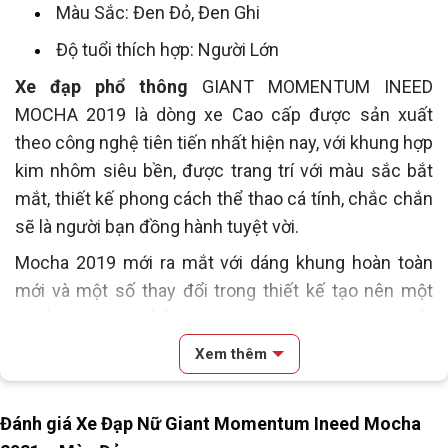
Màu Sắc: Đen Đỏ, Đen Ghi
Độ tuổi thích hợp: Người Lớn
Xe đạp phổ thông
GIANT MOMENTUM INEED
MOCHA 2019 là dòng xe Cao cấp được sản xuất
theo công nghệ tiên tiến nhất hiện nay, với khung hợp
kim nhôm siêu bền, được trang trí với màu sắc bắt
mắt, thiết kế phong cách thể thao cá tính, chắc chắn
sẽ là người bạn đồng hành tuyệt vời.
Mocha 2019 mới ra mắt với dáng khung hoàn toàn
mới và một số thay đổi trong thiết kế tạo nên một
chiếc xe đạp phố ấn tượng và hiệu năng vô cùng tốt.
Màu sắc với ra hợp thời và hiện đại cho các bạn thêm
Xem thêm
nhiều sự lựa chọn hấp dẫn với một mức giá vô cùng
dễ chịu hứa hẹn Mocha 2019 sẽ trở thành chiếc xe
Đánh giá Xe Đạp Nữ Giant Momentum Ineed Mocha
đạp phố ăn khách nhất mùa 2019-2020.