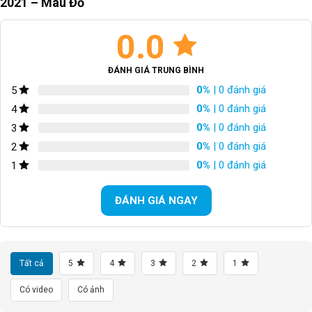
2021 – Màu Đỏ
*Hình ảnh chi tiết
0.0
ĐÁNH GIÁ TRUNG BÌNH
0%
| 0 đánh giá
5
0%
| 0 đánh giá
4
0%
| 0 đánh giá
3
0%
| 0 đánh giá
2
0%
| 0 đánh giá
1
ĐÁNH GIÁ NGAY
Tất cả
5
4
3
2
1
GIANT MOMENTUM INEEED MOCHA 2019
Có video
Có ảnh