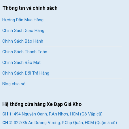
Địa Chỉ Các Cửa Hàng Xe Đạp Giá Kho:
Thông tin và chính sách
CH 1:
494 Nguyễn Oanh, P.An Nhơn, HCM (Gò Vấp cũ)
CH 2:
322/36 An Dương Vương, P.Chợ Quán, HCM (Quận
Hướng Dẫn Mua Hàng
5 cũ)
Chính Sách Giao Hàng
CH 3:
330 Hùng Vương, Xã Ngãi Giao, HCM (Châu Đức,
Chính Sách Bảo Hành
BRVT cũ)
Chính Sách Thanh Toán
CH 4:
216A Đ. Độc Lập, P.Phú Thọ Hòa, HCM(Q.Tân Phú
cũ)
Chính Sách Bảo Mật
CH 5:
24 Nguyễn Thị Nhung, KĐT Vạn Phúc, P.Hiệp Bình,
Chính Sách Đổi Trả Hàng
HCM (Q.Thủ Đức cũ)
Blog chia sẻ
CH 6:
268 Nguyễn Thị Thập, P.Tân Hưng, HCM (Quận 7
cũ)
CH 7:
05 Nguyễn Trãi, P.Dĩ An, HCM (Dĩ An, Bình Dương
Hệ thống cửa hàng Xe Đạp Giá Kho
cũ)
CH 1:
494 Nguyễn Oanh, P.An Nhơn, HCM (Gò Vấp cũ)
CH 8:
15 Phú Lợi, P.Phú Lợi, HCM (Thủ Dầu Một, Bình
CH 2:
322/36 An Dương Vương, P.Chợ Quán, HCM (Quận 5 cũ)
Dương cũ)