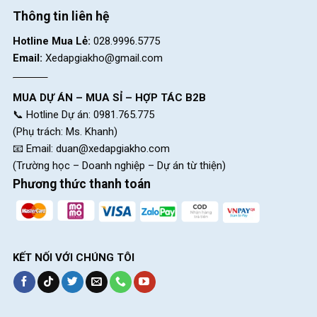
GIANT MOMENTUM INEEED MOCHA 2019
Thông tin liên hệ
Hotline Mua Lẻ:
028.9996.5775
Email:
Xedapgiakho@gmail.com
MUA DỰ ÁN – MUA SỈ – HỢP TÁC B2B
📞 Hotline Dự án: 0981.765.775
(Phụ trách: Ms. Khanh)
📧 Email:
duan@xedapgiakho.com
(Trường học – Doanh nghiệp – Dự án từ thiện)
Phương thức thanh toán
KẾT NỐI VỚI CHÚNG TÔI
GIANT MOMENTUM INEEED MOCHA 2019