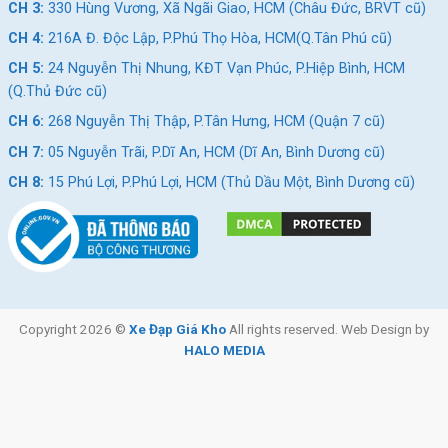
CH 3:
330 Hùng Vương, Xã Ngãi Giao, HCM (Châu Đức, BRVT cũ)
SKU:
MOCHA-DD
CH 4:
216A Đ. Độc Lập, P.Phú Thọ Hòa, HCM(Q.Tân Phú cũ)
Thẻ:
Xe đạp trẻ em 11-15 tuổi
CH 5:
24 Nguyễn Thị Nhung, KĐT Vạn Phúc, P.Hiệp Bình, HCM
(Q.Thủ Đức cũ)
CH 6:
268 Nguyễn Thị Thập, P.Tân Hưng, HCM (Quận 7 cũ)
CH 7:
05 Nguyễn Trãi, P.Dĩ An, HCM (Dĩ An, Bình Dương cũ)
CH 8:
15 Phú Lợi, P.Phú Lợi, HCM (Thủ Dầu Một, Bình Dương cũ)
Copyright 2026 ©
Xe Đạp Giá Kho
All rights reserved. Web Design by
HALO MEDIA