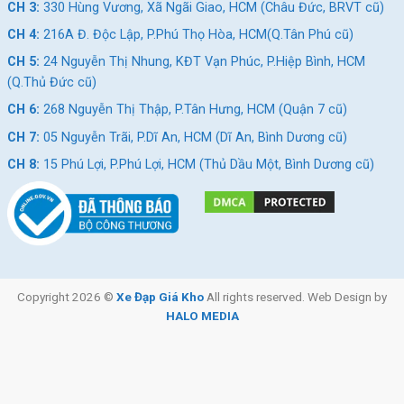
CH 3:
330 Hùng Vương, Xã Ngãi Giao, HCM (Châu Đức, BRVT cũ)
CH 4:
216A Đ. Độc Lập, P.Phú Thọ Hòa, HCM(Q.Tân Phú cũ)
CH 5:
24 Nguyễn Thị Nhung, KĐT Vạn Phúc, P.Hiệp Bình, HCM
(Q.Thủ Đức cũ)
CH 6:
268 Nguyễn Thị Thập, P.Tân Hưng, HCM (Quận 7 cũ)
CH 7:
05 Nguyễn Trãi, P.Dĩ An, HCM (Dĩ An, Bình Dương cũ)
CH 8:
15 Phú Lợi, P.Phú Lợi, HCM (Thủ Dầu Một, Bình Dương cũ)
Copyright 2026 ©
Xe Đạp Giá Kho
All rights reserved. Web Design by
HALO MEDIA