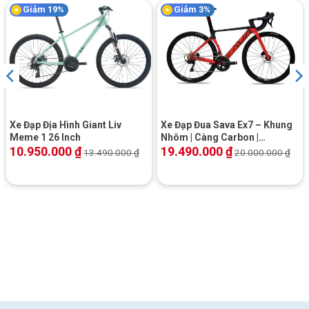
Giảm 19%
Giảm 3%
Xe Đạp Địa Hình Giant Liv
Xe Đạp Đua Sava Ex7 – Khung
Meme 1 26 Inch
Nhôm | Càng Carbon |
Shimano 105 | Phanh Dầu Giá
10.950.000
₫
19.490.000
₫
13.490.000
₫
20.000.000
₫
Rẻ | Khuyến mãi Hot