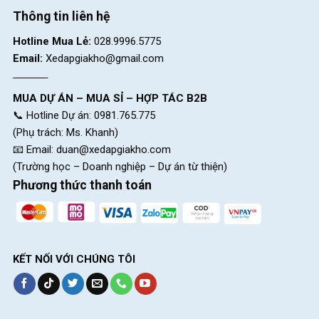
Thông tin liên hệ
Hotline Mua Lẻ:
028.9996.5775
Email:
Xedapgiakho@gmail.com
MUA DỰ ÁN – MUA SỈ – HỢP TÁC B2B
📞 Hotline Dự án: 0981.765.775
(Phụ trách: Ms. Khanh)
📧 Email:
duan@xedapgiakho.com
[table id=145 /]
(Trường học – Doanh nghiệp – Dự án từ thiện)
Phương thức thanh toán
Block
"hinh-anh-dia-chi-chan-trang-san-pham"
not found
SKU:
Racerz-DD
KẾT NỐI VỚI CHÚNG TÔI