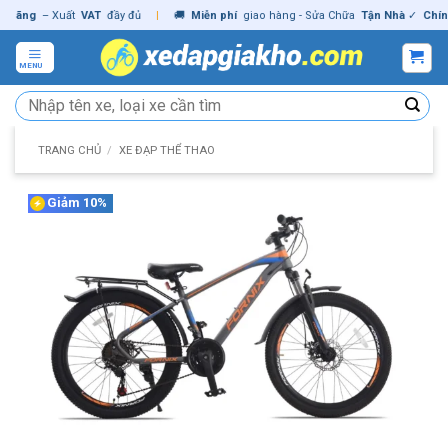
Skip
ng
– Xuất
VAT
đầy đủ
|
🚚
Miễn phí
giao hàng - Sửa Chữa
Tận Nhà
✓
Chính hã
to
content
MENU
Tìm
kiếm:
TRANG CHỦ
/
XE ĐẠP THỂ THAO
Giảm 10%