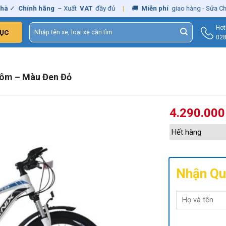
✓
Chính hãng
– Xuất
VAT
đầy đủ
|
🚚
Miễn phí
giao hàng - Sửa Chữa
T
Tìm
Hot
ỤC
kiếm:
028
hôm – Màu Đen Đỏ
4.290.00
Hết hàng
Nhận Qu