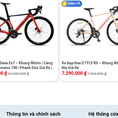
Giảm 3%
ap-dia-hinh-fornix-xc
+
Sava Ex7 – Khung Nhôm | Càng
Xe Đạp Đua DTFLY R5 – Khung N
imano 105 | Phanh Dầu Giá Rẻ |
Đĩa Giá Rẻ
 Hot
00
₫
7.290.000
₫
20.000.000
₫
7.500.000
₫
Thông tin và chính sách
Hệ thống cử