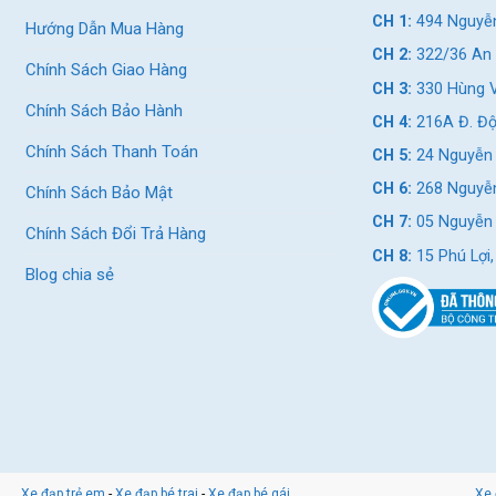
CH 1:
494 Nguyễn
Hướng Dẫn Mua Hàng
CH 2:
322/36 An 
Chính Sách Giao Hàng
CH 3:
330 Hùng V
Chính Sách Bảo Hành
CH 4:
216A Đ. Độ
Chính Sách Thanh Toán
CH 5:
24 Nguyễn 
CH 6:
268 Nguyễn
Chính Sách Bảo Mật
CH 7:
05 Nguyễn T
Chính Sách Đổi Trả Hàng
CH 8:
15 Phú Lợi
Blog chia sẻ
ap-dia-hinh-fornix-xc
Xe đạp trẻ em
-
Xe đạp bé trai
-
Xe đạp bé gái
Xe 