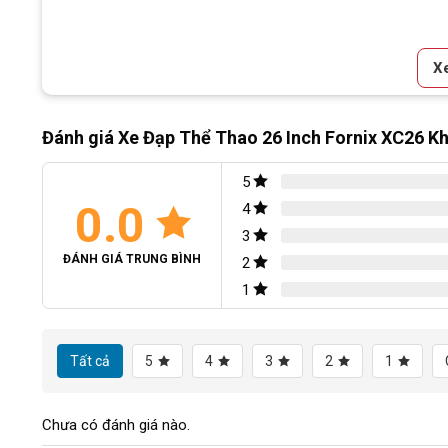
X
Đánh giá Xe Đạp Thể Thao 26 Inch Fornix XC26 
5
0.0
4
3
ĐÁNH GIÁ TRUNG BÌNH
2
1
Tất cả
5
4
3
2
1
Chưa có đánh giá nào.