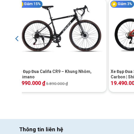
Giảm 15%
Giảm 3%
khung-suon-xe-d
+
+
Xe Đạp Đua Califa CR9 – Khung Nhôm,
Xe Đạp Đua 
Shimano
Carbon | Sh
Khuyến mãi
4.990.000
₫
19.490.0
5.890.000
₫
Thông tin liên hệ