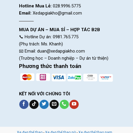
Hotline Mua Lẻ:
028.9996.5775
Email:
Xedapgiakho@gmail.com
MUA DỰ ÁN – MUA SỈ – HỢP TÁC B2B
📞 Hotline Dự án: 0981.765.775
(Phụ trách: Ms. Khanh)
📧 Email:
duan@xedapgiakho.com
(Trường học – Doanh nghiệp – Dự án từ thiện)
Phương thức thanh toán
phuoc-truoc-xe-d
KẾT NỐI VỚI CHÚNG TÔI
Xe đạp thể thao
-
Xe đạp thể thao nữ
-
Xe đạp thể thao nam