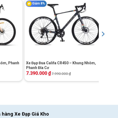
Giảm 8%
+
hôm, Phanh
Xe Đạp Đua Califa CR450 – Khung Nhôm,
Phanh Đĩa Cơ
7.390.000
₫
7.990.000
₫
a hàng Xe Đạp Giá Kho