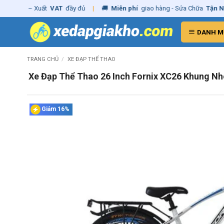
Skip
ãng
– Xuất
VAT
đầy đủ
|
🚚
Miễn phí
giao hàng - Sửa Chữa
Tận Nhà
to
content
DANH M
TRANG CHỦ
/
XE ĐẠP THỂ THAO
Xe Đạp Thể Thao 26 Inch Fornix XC26 Khung N
Giảm 16%