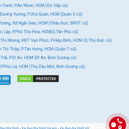
 Oanh, P.An Nhơn, HCM (Gò Vấp cũ)
Dương Vương, P.Chợ Quán, HCM (Quận 5 cũ)
ương, Xã Ngãi Giao, HCM (Châu Đức, BRVT cũ)
c Lập, P.Phú Thọ Hòa, HCM(Q.Tân Phú cũ)
Thị Nhung, KĐT Vạn Phúc, P.Hiệp Bình, HCM (Q.Thủ Đức cũ)
 Thị Thập, P.Tân Hưng, HCM (Quận 7 cũ)
rãi, P.Dĩ An, HCM (Dĩ An, Bình Dương cũ)
, P.Phú Lợi, HCM (Thủ Dầu Một, Bình Dương cũ)
đạp địa hình
-
Xe đạp địa hình trẻ em
-
Xe đạp địa hình nữ