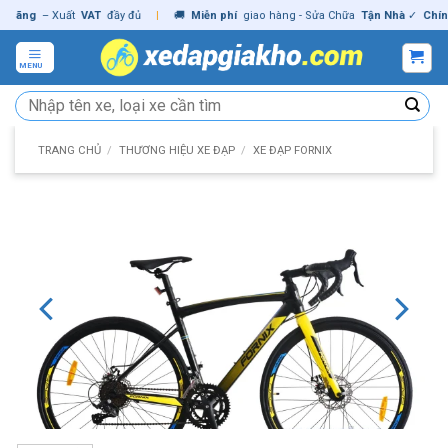
Skip
ng
– Xuất
VAT
đầy đủ
|
🚚
Miễn phí
giao hàng - Sửa Chữa
Tận Nhà
✓
Chính hã
to
content
MENU
Tìm
kiếm:
TRANG CHỦ
/
THƯƠNG HIỆU XE ĐẠP
/
XE ĐẠP FORNIX