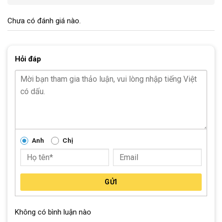
Hình ảnh chi tiết
của xe
đạp thể thao 700C
FORNIX
Chưa có đánh giá nào.
R300
Làm bằng hợp kim nhôm nhẹ cao cấp kết hợp với thiết kế khí
động lực học tiên tiến giúp giảm lực cản không khí.
Bộ biến tốc
Hỏi đáp
16 tốc độ cung cấp cho bạn 1 trải nghiệm hoàn toàn mới.
Anh
Chị
GỬI
Không có bình luận nào