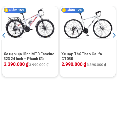
Gạt đề chuyển dĩa
Reflex
Giảm 15%
Giảm 12%
Cùi đề chuyển líp
SENSAH REFLEX
Bộ giò dĩa
Fornix – 2 dĩa
Bộ líp
Fornix – 8 líp
Xích
Fornix
Xe Đạp Địa Hình MTB Fascino
Xe Đạp Thể Thao Califa
323 24 Inch – Phanh Đĩa
CT050
Pedal (bàn đạp)
Hợp kim thép Fornix
3.390.000
₫
2.990.000
₫
3.990.000
₫
3.390.000
₫
Tốc độ
16 speed
Hệ thống bánh xe:
Vành
Hợp kim nhôm cao cấp
Phụ tùng