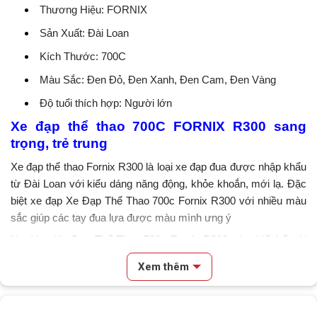
Thương Hiệu: FORNIX
Sản Xuất: Đài Loan
Kích Thước: 700C
Màu Sắc: Đen Đỏ, Đen Xanh, Đen Cam, Đen Vàng
Độ tuổi thích hợp: Người lớn
Xe đạp thể thao 700C
FORNIX R300 sang
trọng, trẻ trung
Xe đạp thể thao
Fornix R300 là loại xe đạp đua được nhập khẩu
từ Đài Loan với kiểu dáng năng động, khỏe khoắn, mới lạ. Đặc
biệt xe đạp
Xe Đạp Thể Thao 700c Fornix R300
với nhiều màu
sắc giúp các tay đua lựa được màu mình ưng ý
Ngoài ra Xe Đạp Thể Thao 700c Fornix R300 còn
thiết kế
với
khung
hợp kim nhôm
siêu bền, lớp sơn tĩnh điện bắt mắt chống
Xem thêm
trầy và bụi bẩn, thiết kế phong cách thể thao cá tính, chắc chắn
sẽ là người bạn đồng hành tuyệt vời.
Nội dung chính
2. CÁC TÍNH NĂNG NỔI BẬT CỦA XE ĐẠP