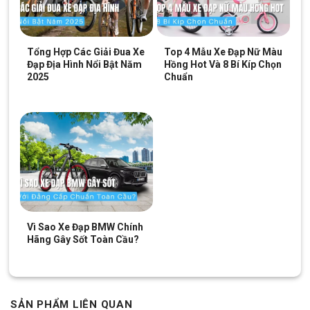
Trọng lượng xe
13.76kg
Hệ thống tay lái
Tổng Hợp Các Giải Đua Xe
Top 4 Mẫu Xe Đạp Nữ Màu
Đạp Địa Hình Nổi Bật Năm
Hồng Hot Và 8 Bí Kíp Chọn
Ghi đông (tay lái)
Hợp kim thép Fornix
2025
Chuẩn
Pô tăng
Hợp kim nhôm Fornix
Phuộc
Hợp kim nhôm cao cấp
Hệ thống phanh
Tay bóp phanh
Reflex
Vì Sao Xe Đạp BMW Chính
Phanh trước/sau
Bộ phanh dĩa hợp kim nhôm
Hãng Gây Sốt Toàn Cầu?
Hệ thống truyền động
Bộ tay đề
Reflex
SẢN PHẨM LIÊN QUAN