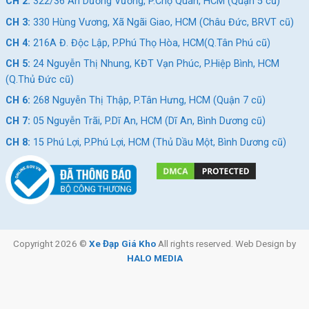
CH 2:
322/36 An Dương Vương, P.Chợ Quán, HCM (Quận 5 cũ)
CH 3:
330 Hùng Vương, Xã Ngãi Giao, HCM (Châu Đức, BRVT cũ)
CH 4:
216A Đ. Độc Lập, P.Phú Thọ Hòa, HCM(Q.Tân Phú cũ)
CH 5:
24 Nguyễn Thị Nhung, KĐT Vạn Phúc, P.Hiệp Bình, HCM
(Q.Thủ Đức cũ)
CH 6:
268 Nguyễn Thị Thập, P.Tân Hưng, HCM (Quận 7 cũ)
CH 7:
05 Nguyễn Trãi, P.Dĩ An, HCM (Dĩ An, Bình Dương cũ)
CH 8:
15 Phú Lợi, P.Phú Lợi, HCM (Thủ Dầu Một, Bình Dương cũ)
Copyright 2026 ©
Xe Đạp Giá Kho
All rights reserved. Web Design by
HALO MEDIA