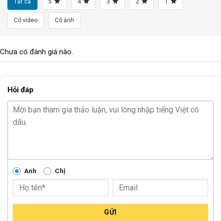
Tất cả
5
4
3
2
1
Có video
Có ảnh
Chưa có đánh giá nào.
Hỏi đáp
Anh
Chị
GỬI