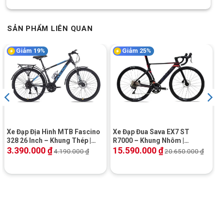
SẢN PHẨM LIÊN QUAN
Giảm 19%
Giảm 25%
Xe Đạp Địa Hình MTB Fascino
Xe Đạp Đua Sava EX7 ST
328 26 Inch – Khung Thép |
R7000 – Khung Nhôm |
Phanh Đĩa
Shimano 105
3.390.000
₫
15.590.000
₫
4.190.000
₫
20.650.000
₫
[table id=144 /]
Block
"hinh-anh-dia-chi-chan-trang-san-pham"
not found