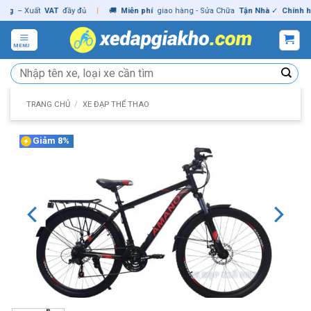
Skip
– Xuất
VAT
đầy đủ
|
🚚
Miễn phí
giao hàng - Sửa Chữa
Tận Nhà
✓
Chính hãng
to
content
MENU
Tìm
kiếm:
TRANG CHỦ
/
XE ĐẠP THỂ THAO
Giảm 8%