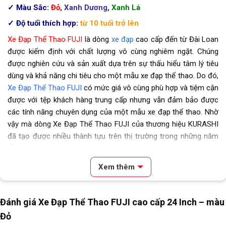
✓ Màu Sắc:
Đỏ,
Xanh Dương,
Xanh Lá
✓ Độ tuổi thích hợp:
từ 10 tuổi trở lên
Xe Đạp Thể Thao FUJI
là dòng
xe đạp
cao cấp đến từ Đài Loan
được kiểm định với chất lượng vô cùng nghiêm ngặt. Chúng
được nghiên cứu và sản xuất dựa trên sự thấu hiểu tâm lý tiêu
dùng và khả năng chi tiêu cho một mẫu xe đạp thể thao. Do đó,
Xe Đạp Thể Thao FUJI
có mức giá vô cùng phù hợp và tiệm cận
được với tệp khách hàng trung cấp nhưng vẫn đảm bảo được
các tính năng chuyên dụng của một mẫu xe đạp thể thao. Nhờ
vậy mà dòng Xe Đạp Thể Thao FUJI của thương hiệu KURASHI
đã tạo được nhiều thành tựu trên thị trường trong những năm
gần đây.
2. Thông tin chi tiết mẫu Xe Đạp Thể Thao
Xem thêm
FUJI
[table id=186 /]
Đánh giá Xe Đạp Thể Thao FUJI cao cấp 24 Inch – màu
Địa Chỉ Các Cửa Hàng Xe Đạp Giá Kho:
Đỏ