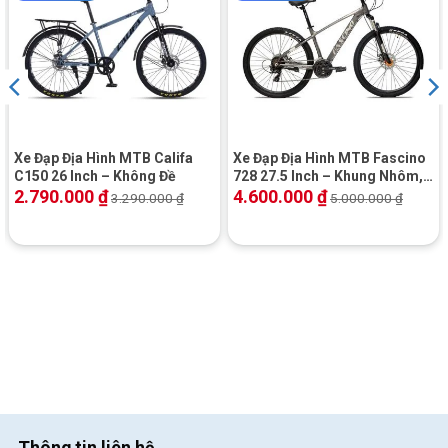
Xe Đạp Địa Hình MTB Califa
Xe Đạp Địa Hình MTB Fascino
C150 26 Inch – Không Đề
728 27.5 Inch – Khung Nhôm,
Shimano
2.790.000
₫
4.600.000
₫
3.290.000
₫
5.000.000
₫
Thông tin liên hệ