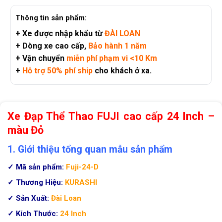
Thông tin sản phẩm:
+ Xe được nhập khẩu từ
ĐÀI LOAN
+ Dòng xe cao cấp,
Bảo hành 1 năm
+ Vận chuyển
miễn phí phạm vi <10 Km
+
Hỗ trợ 50% phí ship
cho khách ở xa.
Xe Đạp Thể Thao FUJI cao cấp 24 Inch –
màu Đỏ
1. Giới thiệu tổng quan mẫu sản phẩm
✓ Mã sản phẩm:
Fuji-24-D
✓ Thương Hiệu:
KURASHI
✓ Sản Xuất:
Đài Loan
✓ Kích Thước:
24 Inch