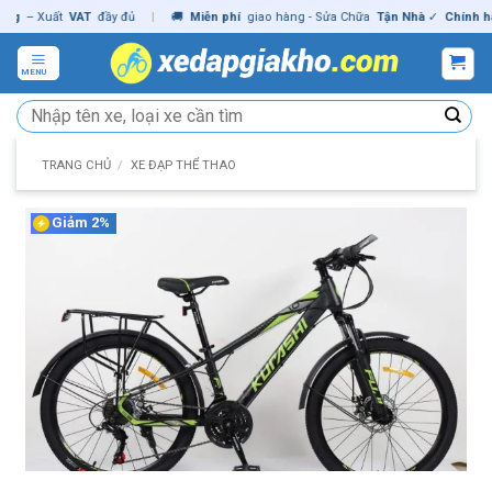
Skip
– Xuất
VAT
đầy đủ
|
🚚
Miễn phí
giao hàng - Sửa Chữa
Tận Nhà
✓
Chính hãng
to
content
MENU
Tìm
kiếm:
TRANG CHỦ
/
XE ĐẠP THỂ THAO
Giảm 2%