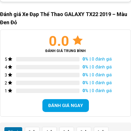
dài.
Đánh giá Xe Đạp Thể Thao GALAXY TX22 2019 – Màu
Xe đạp địa hình TX22″ là một trong những mẫu
Đen Đỏ
xe đạp địa hình đang rất được ưa chuộng. Xe đạp
có những ưu điểm vượt trội sẽ mang đến cho bạn
0.0
những trải nghiệm thú vị khi sử dụng.
Lưu ý: Trọng lượng có thể thay đổi dựa trên kích
ĐÁNH GIÁ TRUNG BÌNH
cỡ, chất liệu hoàn thiện, chi tiết kim loại và các phụ
0%
| 0 đánh giá
5
kiện.
0%
| 0 đánh giá
4
0%
| 0 đánh giá
3
Thông số kỹ thuật
0%
| 0 đánh giá
2
KHUNG XE
0%
| 0 đánh giá
1
Sơn
Tĩnh điện, tem chìm
ĐÁNH GIÁ NGAY
Khung
Nhôm