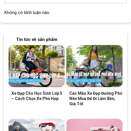
Vành
Hợp kim nhôm 2 lớp
Không có bình luận nào
Lốp
GLX
Tin tức về sản phẩm
Block
"hinh-anh-dia-chi-chan-trang-san-pham"
not found
SKU:
TX22-DD
Xe Đạp Cho Học Sinh Lớp 5
Các Mẫu Xe Đạp Đường Phố
– Cách Chọn Xe Phù Hợp
Nên Mua Để Đi Làm Bền,
Giá Tốt