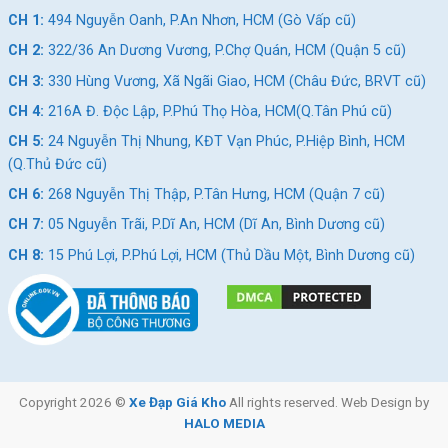
CH 1:
494 Nguyễn Oanh, P.An Nhơn, HCM (Gò Vấp cũ)
CH 2:
322/36 An Dương Vương, P.Chợ Quán, HCM (Quận 5 cũ)
CH 3:
330 Hùng Vương, Xã Ngãi Giao, HCM (Châu Đức, BRVT cũ)
CH 4:
216A Đ. Độc Lập, P.Phú Thọ Hòa, HCM(Q.Tân Phú cũ)
CH 5:
24 Nguyễn Thị Nhung, KĐT Vạn Phúc, P.Hiệp Bình, HCM
(Q.Thủ Đức cũ)
CH 6:
268 Nguyễn Thị Thập, P.Tân Hưng, HCM (Quận 7 cũ)
CH 7:
05 Nguyễn Trãi, P.Dĩ An, HCM (Dĩ An, Bình Dương cũ)
CH 8:
15 Phú Lợi, P.Phú Lợi, HCM (Thủ Dầu Một, Bình Dương cũ)
Copyright 2026 ©
Xe Đạp Giá Kho
All rights reserved. Web Design by
HALO MEDIA