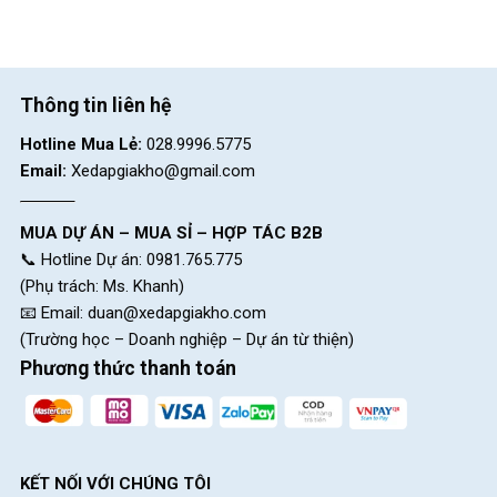
Thông tin liên hệ
Hotline Mua Lẻ:
028.9996.5775
Email:
Xedapgiakho@gmail.com
MUA DỰ ÁN – MUA SỈ – HỢP TÁC B2B
📞 Hotline Dự án: 0981.765.775
(Phụ trách: Ms. Khanh)
📧 Email:
duan@xedapgiakho.com
(Trường học – Doanh nghiệp – Dự án từ thiện)
Phương thức thanh toán
KẾT NỐI VỚI CHÚNG TÔI