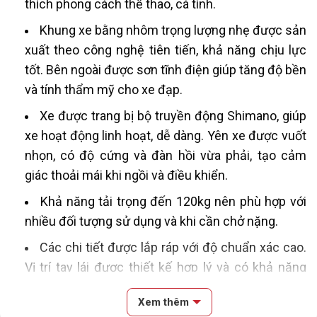
thích phong cách thể thao, cá tính.
Khung xe bằng nhôm trọng lượng nhẹ được sản
xuất theo công nghệ tiên tiến, khả năng chịu lực
tốt. Bên ngoài được sơn tĩnh điện giúp tăng độ bền
và tính thẩm mỹ cho xe đạp.
Xe được trang bị bộ truyền động Shimano, giúp
xe hoạt động linh hoạt, dễ dàng. Yên xe được vuốt
nhọn, có độ cứng và đàn hồi vừa phải, tạo cảm
giác thoải mái khi ngồi và điều khiển.
Khả năng tải trọng đến 120kg nên phù hợp với
nhiều đối tượng sử dụng và khi cần chở nặng.
Các chi tiết được lắp ráp với độ chuẩn xác cao.
Vị trí tay lái được thiết kế hợp lý và có khả năng
chống trượt, đảm bảo an toàn cho người điều
Xem thêm
khiển, đặc biệt là khi phải lái xe trong một thời gian