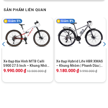
SẢN PHẨM LIÊN QUAN
Giảm 5%
Giảm 8%
Xe Đạp Địa Hình MTB Calli
Xe Đạp Hybrid Life HBR XMAS
5900 27.5 Inch – Khung Nhôm,
– Khung Nhôm | Phanh Dầu |
Shimano Altus
Shimano
9.990.000
₫
9.180.000
₫
10.500.000
₫
9.990.000
₫