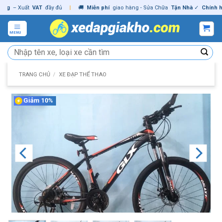
Skip
– Xuất
VAT
đầy đủ
|
🚚
Miễn phí
giao hàng - Sửa Chữa
Tận Nhà
✓
Chính hãng
to
content
MENU
Tìm
kiếm:
TRANG CHỦ
/
XE ĐẠP THỂ THAO
Giảm 10%