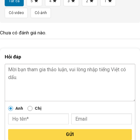
Tất cả
5
4
3
2
1
Có video
Có ảnh
Chưa có đánh giá nào.
Hỏi đáp
Anh
Chị
GỬI