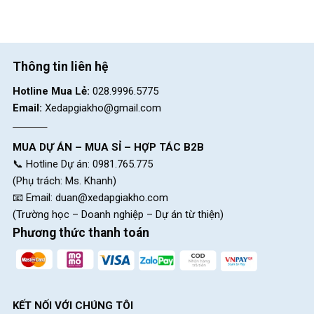
Thông tin liên hệ
Hotline Mua Lẻ:
028.9996.5775
Email:
Xedapgiakho@gmail.com
MUA DỰ ÁN – MUA SỈ – HỢP TÁC B2B
📞 Hotline Dự án: 0981.765.775
(Phụ trách: Ms. Khanh)
📧 Email:
duan@xedapgiakho.com
(Trường học – Doanh nghiệp – Dự án từ thiện)
Phương thức thanh toán
KẾT NỐI VỚI CHÚNG TÔI