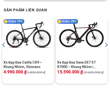
SẢN PHẨM LIÊN QUAN
Giảm 15%
Giảm 25%
Xe Đạp Đua Califa CR9 –
Xe Đạp Đua Sava EX7 ST
Khung Nhôm, Shimano
R7000 – Khung Nhôm |
Shimano 105
4.990.000
₫
15.590.000
₫
5.890.000
₫
20.650.000
₫