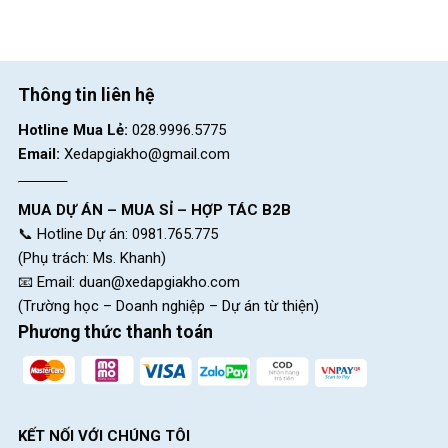
Thông tin liên hệ
Hotline Mua Lẻ:
028.9996.5775
Email:
Xedapgiakho@gmail.com
MUA DỰ ÁN – MUA SỈ – HỢP TÁC B2B
📞 Hotline Dự án: 0981.765.775
(Phụ trách: Ms. Khanh)
📧 Email:
duan@xedapgiakho.com
(Trường học – Doanh nghiệp – Dự án từ thiện)
Phương thức thanh toán
KẾT NỐI VỚI CHÚNG TÔI