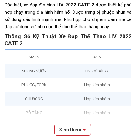
Đặc biệt, xe đạp địa hình
LIV 2022 CATE 2
được thiết kế phù
hợp chạy trong địa hình hầm hố. Được trang bị phuộc nhún và
sử dụng cấu hình mạnh mẽ. Phù hợp cho chị em đam mê xe
đạp sử dụng với nhu cầu thể dục thể thao hằng ngày
.
Thông Số Kỹ Thuật Xe Đạp Thể Thao LIV 2022
CATE 2
SIZES
XS,S
KHUNG SƯỜN
Liv 26″ Aluxx
PHUỘC/FORK
Hợp kim nhôm
GHI ĐÔNG
Hợp kim nhôm
PÔ TĂNG
Hợp kim nhôm
CỌC YÊN
Hợp kim nhôm
Xem thêm