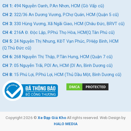
CH 1:
494 Nguyễn Oanh, P.An Nhơn, HCM (Gò Vấp cũ)
CH 2:
322/36 An Dương Vương, P.Chợ Quán, HCM (Quận 5 cũ)
CH 3:
330 Hùng Vương, Xã Ngãi Giao, HCM (Châu Đức, BRVT cũ)
CH 4:
216A Đ. Độc Lập, P.Phú Thọ Hòa, HCM(Q.Tân Phú cũ)
CH 5:
24 Nguyễn Thị Nhung, KĐT Vạn Phúc, P.Hiệp Bình, HCM
(Q.Thủ Đức cũ)
CH 6:
268 Nguyễn Thị Thập, P.Tân Hưng, HCM (Quận 7 cũ)
CH 7:
05 Nguyễn Trãi, P.Dĩ An, HCM (Dĩ An, Bình Dương cũ)
CH 8:
15 Phú Lợi, P.Phú Lợi, HCM (Thủ Dầu Một, Bình Dương cũ)
Copyright 2026 ©
Xe Đạp Giá Kho
All rights reserved. Web Design by
HALO MEDIA