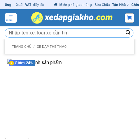
Skip
ng
– Xuất
VAT
đầy đủ
|
🚚
Miễn phí
giao hàng - Sửa Chữa
Tận Nhà
✓
Chính hã
to
content
MENU
Tìm
kiếm:
TRANG CHỦ
/
XE ĐẠP THỂ THAO
Giảm 24%