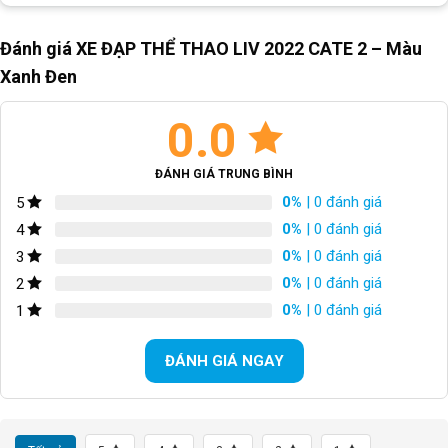
YÊN
Sport
Đánh giá XE ĐẠP THỂ THAO LIV 2022 CATE 2 – Màu
TAY ĐỀ
Shimano ALTUS 3*9S
Xanh Đen
Bộ chuyển đề trước/Front
Shimano ALTUS 3S
0.0
Derailleur
Bộ chuyển đề sau/Rear
Shimano ALTUS 9S
ĐÁNH GIÁ TRUNG BÌNH
Derailleur
0%
| 0 đánh giá
5
BỘ CỤM THẮNG
Đĩa dầu Tektro
0%
| 0 đánh giá
4
0%
| 0 đánh giá
3
TAY THẮNG
Tektro
0%
| 0 đánh giá
2
0%
| 0 đánh giá
1
BỘ LÍP
Shimano 11-34T 9S
ĐÁNH GIÁ NGAY
XÍCH
N/A
GIÒ DĨA
Đùi nhôm 22/30/40T