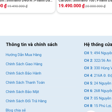
on | Shimano Deore | Phanh Dầu
Carbon | Shimano 105 | Phanh Dầ
uyến mãi Hot
Khuyến mãi Hot
00
₫
19.490.000
₫
19.490.000
₫
20.000.000
₫
Thông tin và chính sách
Hệ thống cử
CH 1:
494 Nguyễn
Hướng Dẫn Mua Hàng
CH 2:
322/36 An 
Chính Sách Giao Hàng
CH 3:
330 Hùng V
Chính Sách Bảo Hành
CH 4:
216A Đ. Độ
Chính Sách Thanh Toán
CH 5:
24 Nguyễn 
CH 6:
268 Nguyễn
Chính Sách Bảo Mật
CH 7:
05 Nguyễn T
Chính Sách Đổi Trả Hàng
CH 8:
15 Phú Lợi
Blog chia sẻ
uốn cong nhẹ nhàng, tinh tế, dành riêng cho chị em