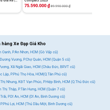
u Giá Rẻ |
Compact 2025
75.590.000
₫
89.990.000
₫
a hàng Xe Đạp Giá Kho
 Oanh, P.An Nhơn, HCM (Gò Vấp cũ)
Dương Vương, P.Chợ Quán, HCM (Quận 5 cũ)
ương, Xã Ngãi Giao, HCM (Châu Đức, BRVT cũ)
c Lập, P.Phú Thọ Hòa, HCM(Q.Tân Phú cũ)
Thị Nhung, KĐT Vạn Phúc, P.Hiệp Bình, HCM (Q.Thủ Đức cũ)
 Thị Thập, P.Tân Hưng, HCM (Quận 7 cũ)
rãi, P.Dĩ An, HCM (Dĩ An, Bình Dương cũ)
, P.Phú Lợi, HCM (Thủ Dầu Một, Bình Dương cũ)