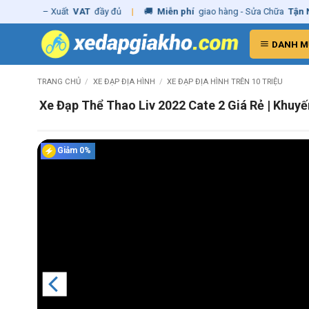
Skip
ãng
– Xuất
VAT
đầy đủ
|
🚚
Miễn phí
giao hàng - Sửa Chữa
Tận Nhà
to
content
DANH M
TRANG CHỦ
/
XE ĐẠP ĐỊA HÌNH
/
XE ĐẠP ĐỊA HÌNH TRÊN 10 TRIỆU
Xe Đạp Thể Thao Liv 2022 Cate 2 Giá Rẻ | Khuy
Giảm 0%