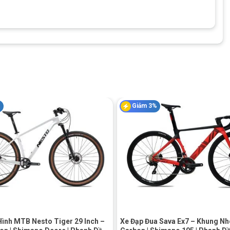
%
Giảm 3%
lắp kín tạo sự
tinh tế
cho sản phẩm
ây khóa phuộc, mang đến độ cân bằng đặc biệt khi di chuyển trên
tru khi di chuển trên những cung đường dằn xóc.
+
Hình MTB Nesto Tiger 29 Inch –
Xe Đạp Đua Sava Ex7 – Khung Nh