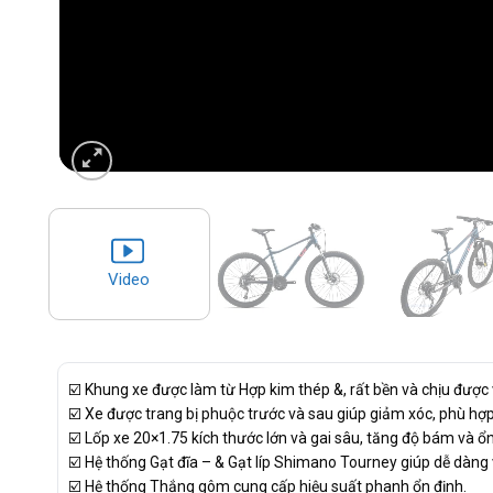
Video
☑️ Khung xe được làm từ Hợp kim thép &, rất bền và chịu được 
☑️ Xe được trang bị phuộc trước và sau giúp giảm xóc, phù hợp
☑️ Lốp xe 20×1.75 kích thước lớn và gai sâu, tăng độ bám và ổn 
☑️ Hệ thống Gạt đĩa – & Gạt líp Shimano Tourney giúp dễ dàn
☑️ Hệ thống Thắng gôm cung cấp hiệu suất phanh ổn định.