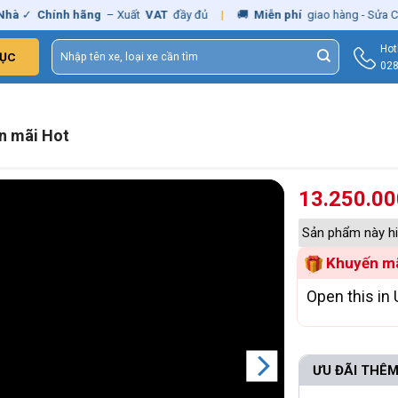
✓
Chính hãng
– Xuất
VAT
đầy đủ
|
🚚
Miễn phí
giao hàng - Sửa Chữa
T
Tìm
Hot
ỤC
kiếm:
028
ến mãi Hot
13.250.0
Sản phẩm này hi
Khuyến mã
Open this in 
ƯU ĐÃI THÊM