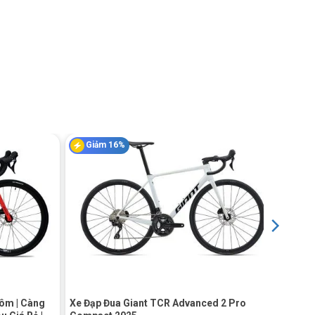
Giảm 16%
+
ôm | Càng
Xe Đạp Đua Giant TCR Advanced 2 Pro