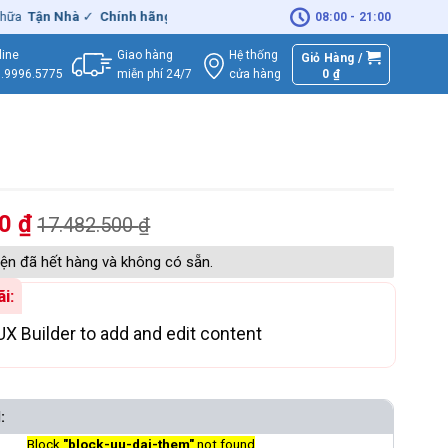
ận Nhà
✓
Chính hãng
– Xuất
VAT
đầy đủ
|
🚚
Miễn phí
giao hàng - S
08:00 - 21:00
Giao hàng
Hệ thống
line
Giỏ Hàng /
miễn phí 24/7
0
₫
cửa hàng
.9996.5775
00
₫
17.482.500
₫
ện đã hết hàng và không có sẵn.
i:
UX Builder to add and edit content
:
Block
"block-uu-dai-them"
not found