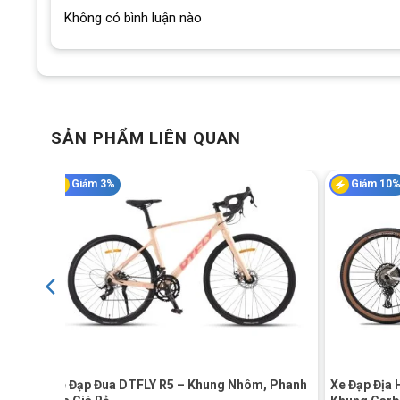
Không có bình luận nào
SẢN PHẨM LIÊN QUAN
Giảm 3%
Giảm 10
Hệ Thống Dây Âm Khung được 
Ống Phuộc SUNTOUR làm bằng
Hợp Kim Nhôm
26″ đi kèm d
đường gập ghềnh, trơn trượt.
Bộ Truyền Động
SHIMANO
ALTUS hỗ trợ xe hoạt động trơn 
+
+
Nhôm,
Xe Đạp Đua DTFLY R5 – Khung Nhôm, Phanh
Xe Đạp Địa 