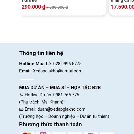
Đĩa Giá Rẻ
Khung Carb
Giá Rẻ | Kh
7.290.000
₫
17.590.0
7.500.000
₫
Thông tin liên hệ
Hotline Mua Lẻ:
028.9996.5775
Email:
Xedapgiakho@gmail.com
MUA DỰ ÁN – MUA SỈ – HỢP TÁC B2B
📞 Hotline Dự án: 0981.765.775
(Phụ trách: Ms. Khanh)
📧 Email:
duan@xedapgiakho.com
(Trường học – Doanh nghiệp – Dự án từ thiện)
Phương thức thanh toán
Khung Xe làm từ Hợp Kim Nhôm LIV 26″ ALUXX, 