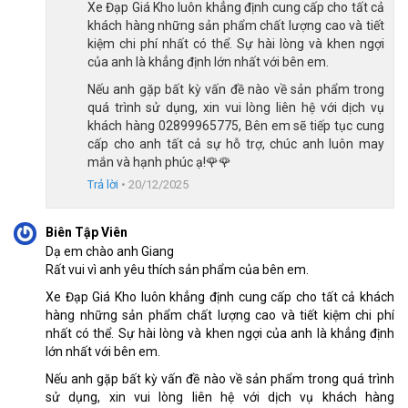
Xe Đạp Giá Kho luôn khẳng định cung cấp cho tất cả
khách hàng những sản phẩm chất lượng cao và tiết
Bộ truyền động đa cấp độ, êm và chính xác 
kiệm chi phí nhất có thể. Sự hài lòng và khen ngợi
Xe đạp 
Califa CT300 
trang bị bộ truyền động cao cấp L-Twoo 
của anh là khẳng định lớn nhất với bên em.
với 16 tốc độ, giúp người điều khiển dễ dàng chuyển số linh 
Nếu anh gặp bất kỳ vấn đề nào về sản phẩm trong
hoạt, điều chỉnh tốc độ phù hợp với từng địa hình di chuyển. Sự 
quá trình sử dụng, xin vui lòng liên hệ với dịch vụ
linh hoạt trong tốc độ, người đạp có thể leo dốc khỏe, đi phố nhẹ 
khách hàng 02899965775, Bên em sẽ tiếp tục cung
nhàng hoặc tăng tốc khi cần thiết. 
cấp cho anh tất cả sự hỗ trợ, chúc anh luôn may
mắn và hạnh phúc ạ!🌹🌹
Trả lời
•
20/12/2025
Biên Tập Viên
Dạ em chào anh Giang
Rất vui vì anh yêu thích sản phẩm của bên em.
Xe Đạp Giá Kho luôn khẳng định cung cấp cho tất cả khách
hàng những sản phẩm chất lượng cao và tiết kiệm chi phí
nhất có thể. Sự hài lòng và khen ngợi của anh là khẳng định
lớn nhất với bên em.
Nếu anh gặp bất kỳ vấn đề nào về sản phẩm trong quá trình
sử dụng, xin vui lòng liên hệ với dịch vụ khách hàng