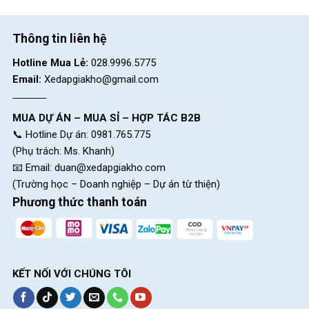
Thông tin liên hệ
Hotline Mua Lẻ:
028.9996.5775
Email:
Xedapgiakho@gmail.com
Xe Đạp Touring QT Bike
Xe Đạp Touring Fascino
GTS100 – Khung Nhôm,
FT700 Pro – Phanh Đĩa Cơ
MUA DỰ ÁN – MUA SỈ – HỢP TÁC B2B
Shimano
📞 Hotline Dự án: 0981.765.775
5.590.000
₫
3.850.000
₫
6.100.000
₫
4.000.000
₫
(Phụ trách: Ms. Khanh)
📧 Email:
duan@xedapgiakho.com
(Trường học – Doanh nghiệp – Dự án từ thiện)
Phương thức thanh toán
Địa Chỉ Các Cửa Hàng Xe Đạp Giá Kho:
CH 1:
494 Nguyễn Oanh, P.An Nhơn, HCM (Gò Vấp cũ)
CH 2:
322/36 An Dương Vương, P.Chợ Quán, HCM (Quận
5 cũ)
KẾT NỐI VỚI CHÚNG TÔI
CH 3:
330 Hùng Vương, Xã Ngãi Giao, HCM (Châu Đức,
BRVT cũ)