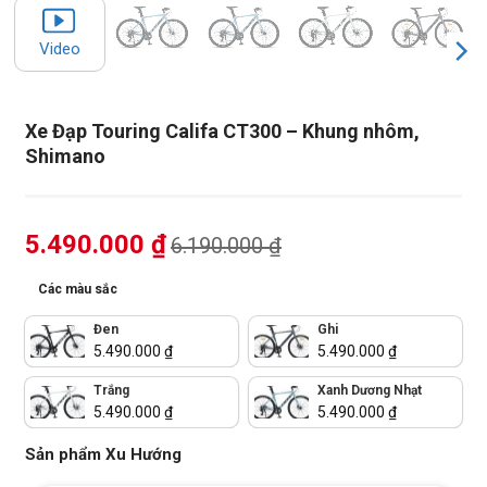
Video
Xe Đạp Touring Califa CT300 – Khung nhôm,
Shimano
5.490.000
₫
6.190.000
₫
Các màu sắc
Đen
Ghi
5.490.000
₫
5.490.000
₫
Trắng
Xanh Dương Nhạt
5.490.000
₫
5.490.000
₫
Sản phẩm Xu Hướng