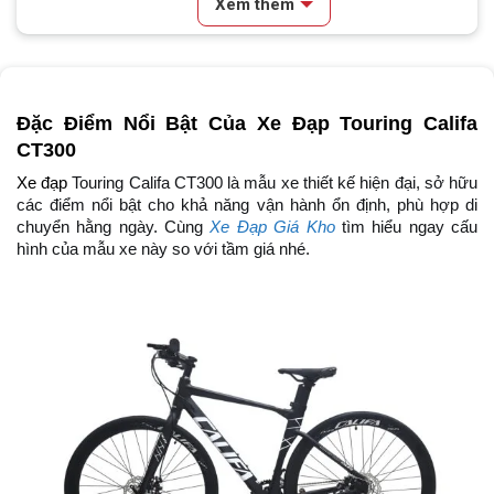
Xem thêm
Vành xe
Hợp kim nhôm, 4cm
Lốp xe
Compass 700x28c
Tay đề
Tay đề bấm xả L-Twoo A3 2x8
Đặc Điểm Nổi Bật Của Xe Đạp Touring Califa 
CT300
Tăng tốc trước (Gạt
L-Twoo A3
đĩa)
Xe đạp 
Touring Califa CT300 là mẫu xe thiết kế hiện đại, sở hữu 
các điểm nổi bật cho khả năng vận hành ổn định, phù hợp di 
Tăng tốc sau (Gạt líp)
Shimano Tourney
chuyển hằng ngày. Cùng 
Xe Đạp Giá Kho
 tìm hiểu ngay cấu 
hình của mẫu xe này so với tầm giá nhé. 
Đùi đĩa
Hợp kim nhôm, cốt vuông, bạc
đạn
Dĩa
2 tầng
Líp
Líp Thả Volador 8s
Sên (xích)
Xích CN-CGS1
Kích thước
700C