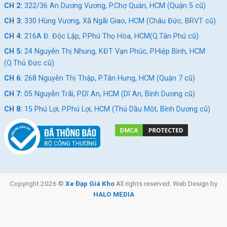
CH 2:
322/36 An Dương Vương, P.Chợ Quán, HCM (Quận 5 cũ)
CH 3:
330 Hùng Vương, Xã Ngãi Giao, HCM (Châu Đức, BRVT cũ)
CH 4:
216A Đ. Độc Lập, P.Phú Thọ Hòa, HCM(Q.Tân Phú cũ)
CH 5:
24 Nguyễn Thị Nhung, KĐT Vạn Phúc, P.Hiệp Bình, HCM
(Q.Thủ Đức cũ)
CH 6:
268 Nguyễn Thị Thập, P.Tân Hưng, HCM (Quận 7 cũ)
CH 7:
05 Nguyễn Trãi, P.Dĩ An, HCM (Dĩ An, Bình Dương cũ)
CH 8:
15 Phú Lợi, P.Phú Lợi, HCM (Thủ Dầu Một, Bình Dương cũ)
Copyright 2026 ©
Xe Đạp Giá Kho
All rights reserved. Web Design by
HALO MEDIA