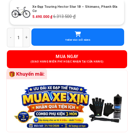
Xe Đạp Touring Hector Star 1B – Shimano, Phanh Đĩa
Cơ
6.313.500
₫
5.490.000
₫
Xe Đạp Touring Califa CT300 - Khung nhôm, Shimano số lượng
THÊM VÀO GIỎ HÀNG
MUA NGAY
Khuyến mãi: