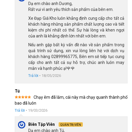
Dạ em chào anh Dương,
Rất vui vì anh yêu thích sản phẩm của bên em.
Xe Đạp Giá Kho luôn khẳng định cung cấp cho tất cả
khách hàng những sản phẩm chất lượng cao và tiết
kiệm chi phí nhất có thể. Sự hài lòng và khen ngợi
của anh là khẳng định lớn nhất với bên em.
Nếu anh gặp bất kỳ vấn đề nào về sản phẩm trong
quá trình sử dụng, xin vui lòng liên hệ với dịch vụ
khách hàng 02899965775, Bên em sẽ tiếp tục cung
cấp cho anh tất cả sự hỗ trợ, chúc anh luôn may
mắn và hạnh phúc ạ!🌹🌹
Lốp xe Compass 700x28c giữ tốc độ ổn định
Trả lời
•
18/05/2026
Tú
Khung xe chịu lực tốt, bền bỉ theo thời gian
Chạy êm đã lắm, cái này mà chạy quanh thành phố
Xe đạp 
Touring Califa CT300 sử dụng 
loại khung hợp kim nhôm 
Được xếp
bao đã luôn
có ưu điểm: nhẹ, cứng, chống gỉ sét và chịu lực tốt. Trên bề mặt 
hạng
5
5
sao
Trả lời
•
19/03/2026
khung sườn còn được phủ lớp sơn tĩnh điện, giúp bảo vệ màu 
xe khỏi bong tróc, trầy xước. Điều này tăng tuổi thọ của xe sau 
thời gian sử dụng, duy trì hiệu suất ổn định trong nhiều năm, 
Biên Tập Viên
QUẢN TRỊ VIÊN
nhất khi đạp xe đường dài hoặc sử dụng hằng ngày.
Dạ em chào anh Tú,