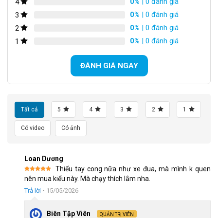
0%
| 0 đánh giá
4
0%
| 0 đánh giá
3
0%
| 0 đánh giá
2
0%
| 0 đánh giá
1
ĐÁNH GIÁ NGAY
Ghi đông được thiết kế thẳng cho tư thế ngồi thoải mái
Tất cả
5
4
3
2
1
Xe sử dụng bánh 700C, kích thước tiêu chuẩn của dòng xe
Có video
Có ảnh
touring, cho khả năng lăn tốt, giữ tốc độ ổn định và vượt đường
dài hiệu quả. Nhờ thiết kế linh hoạt và bánh 700C,
Califa CT300 
mang đến trải nghiệm đạp xe mượt mà, tiết kiệm sức và dễ 
Loan Dương
điều khiển kể cả người mới. 
Thiếu tay cong nữa như xe đua, mà mình k quen
Được xếp
nên mua kiểu này. Mà chạy thích lắm nha.
hạng
5
5
sao
Trả lời
•
15/05/2026
Biên Tập Viên
QUẢN TRỊ VIÊN