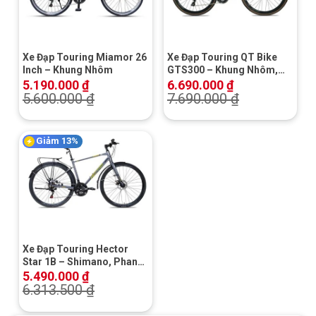
Xe Đạp Touring Miamor 26
Xe Đạp Touring QT Bike
Inch – Khung Nhôm
GTS300 – Khung Nhôm,
Shimano
5.190.000
₫
6.690.000
₫
5.600.000
₫
7.690.000
₫
Giảm 13%
Xe Đạp Touring Hector
Star 1B – Shimano, Phanh
Đĩa Cơ
5.490.000
₫
6.313.500
₫