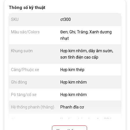
Thông số kỹ thuật
SKU
ct300
Màu sắc/Colors
Đen; Ghi; Trắng; Xanh dương
nhạt
Khung sườn
Hợp kim nhôm, dây âm sườn,
sơn tĩnh điện cao cấp
Càng/Phuộc xe
Hợp kim thép
Ghi đông
Hợp kim nhôm
Pô tăng/cổ xe
Hợp kim nhôm
Hệ thống phanh (thắng)
Phanh đĩa cơ
Đùm xe
Hợp kim nhôm, bạc đạn 32H