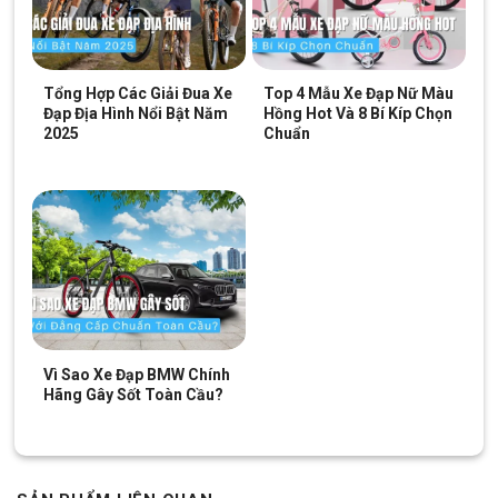
Tổng Hợp Các Giải Đua Xe
Top 4 Mẫu Xe Đạp Nữ Màu
Đạp Địa Hình Nổi Bật Năm
Hồng Hot Và 8 Bí Kíp Chọn
2025
Chuẩn
Thương hiệu xe đạp Califa uy tín
Vì Sao Xe Đạp BMW Chính
Hãng Gây Sốt Toàn Cầu?
Các sản phẩm của Califa thường dao động từ 2 triệu trở lên,
tùy từng mẫu, tính năng và phụ kiện của xe. Điều này giúp người
tiêu dùng dễ dàng tiếp cận và sở hữu một chiếc xe chất lượng
với các tính năng cao cấp.