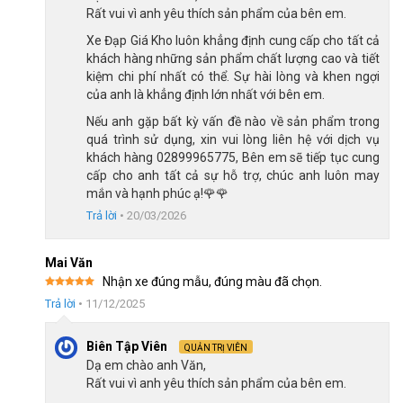
Rất vui vì anh yêu thích sản phẩm của bên em.
Xe Đạp Giá Kho luôn khẳng định cung cấp cho tất cả
khách hàng những sản phẩm chất lượng cao và tiết
kiệm chi phí nhất có thể. Sự hài lòng và khen ngợi
của anh là khẳng định lớn nhất với bên em.
Nếu anh gặp bất kỳ vấn đề nào về sản phẩm trong
quá trình sử dụng, xin vui lòng liên hệ với dịch vụ
khách hàng 02899965775, Bên em sẽ tiếp tục cung
cấp cho anh tất cả sự hỗ trợ, chúc anh luôn may
mắn và hạnh phúc ạ!🌹🌹
Trả lời
•
20/03/2026
Mai Văn
Nhận xe đúng mẫu, đúng màu đã chọn.
Được xếp
Trả lời
•
11/12/2025
hạng
5
5
Khung xe hợp kim nhôm bền bỉ theo thời gian
sao
Biên Tập Viên
QUẢN TRỊ VIÊN
Dạ em chào anh Văn,
Xem thêm: Các mẫu
xe đạp địa hình
giá rẻ,
Rất vui vì anh yêu thích sản phẩm của bên em.
vận hành ổn định