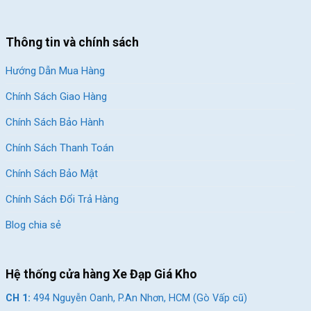
CH 4:
216A Đ. Độc Lập, P.Phú Thọ Hòa, HCM(Q.Tân Phú
cũ)
Thông tin và chính sách
CH 5:
24 Nguyễn Thị Nhung, KĐT Vạn Phúc, P.Hiệp Bình,
Hướng Dẫn Mua Hàng
HCM (Q.Thủ Đức cũ)
CH 6:
268 Nguyễn Thị Thập, P.Tân Hưng, HCM (Quận 7
Chính Sách Giao Hàng
cũ)
Chính Sách Bảo Hành
CH 7:
05 Nguyễn Trãi, P.Dĩ An, HCM (Dĩ An, Bình Dương
Chính Sách Thanh Toán
cũ)
Chính Sách Bảo Mật
CH 8:
15 Phú Lợi, P.Phú Lợi, HCM (Thủ Dầu Một, Bình
Dương cũ)
Chính Sách Đổi Trả Hàng
SKU:
ct300
Blog chia sẻ
Hệ thống cửa hàng Xe Đạp Giá Kho
CH 1:
494 Nguyễn Oanh, P.An Nhơn, HCM (Gò Vấp cũ)