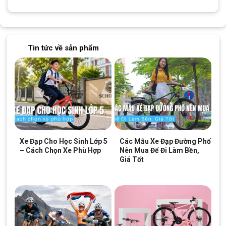
Tin tức về sản phẩm
Hệ thống phanh đĩa cơ trước và sau chính xác khi thao tác
Xe Đạp Cho Học Sinh Lớp 5
Các Mẫu Xe Đạp Đường Phố
Thương Hiệu Califa Uy Tín, Giá Tốt 
– Cách Chọn Xe Phù Hợp
Nên Mua Để Đi Làm Bền,
Giá Tốt
Khi lựa chọn xe đạp touring như mẫu 
CT300, việc lựa chọn 
thương hiệu là yếu tố then chốt.
 Califa
là thương hiệu xe đạp có 
vị thế vững chắc trên thị trường Việt Nam. Hãng đã cung cấp 
cho thị trường nhiều mẫu xe đạp từ xe học sinh, xe trẻ em đến 
các dòng touring, được phân phối tại các cửa hàng uy tín. 