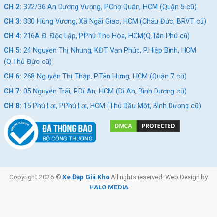
Êm ái với yên xe Cavanio chính hãng
CH 2:
322/36 An Dương Vương, P.Chợ Quán, HCM (Quận 5 cũ)
Yên xe được bọc đệm da êm ái, thiết kế rãnh ở giữa yên xe giúp
CH 3:
330 Hùng Vương, Xã Ngãi Giao, HCM (Châu Đức, BRVT cũ)
chống chèn ép mạch máu ở vùng xương chậu bạn có thể di
CH 4:
216A Đ. Độc Lập, P.Phú Thọ Hòa, HCM(Q.Tân Phú cũ)
chuyển trong thời gian dài mà có thể hạn chế tối đa tình trạng
CH 5:
24 Nguyễn Thị Nhung, KĐT Vạn Phúc, P.Hiệp Bình, HCM
đau nhức, ê mỏi.
(Q.Thủ Đức cũ)
CH 6:
268 Nguyễn Thị Thập, P.Tân Hưng, HCM (Quận 7 cũ)
CH 7:
05 Nguyễn Trãi, P.Dĩ An, HCM (Dĩ An, Bình Dương cũ)
CH 8:
15 Phú Lợi, P.Phú Lợi, HCM (Thủ Dầu Một, Bình Dương cũ)
Copyright 2026 ©
Xe Đạp Giá Kho
All rights reserved. Web Design by
HALO MEDIA
Yên
Xe Đạp Touring Cavanio Focus 700c Khung Nhôm
mềm mại,