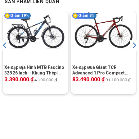
SẢN PHẨM LIÊN QUAN
Touring Cavanio Focus 700c
Giảm 19%
Giảm 8%
Bánh xe thiết kế thể thao
Bánh
Xe Đạp Touring Cavanio Focus 700c
Khung Nhôm
mỏng, thanh mảnh, riêng biệt dành cho dòng thể thao giúp dễ
dàng tăng tốc trên địa hình bằng phẳng.
Xe Đạp Địa Hình MTB Fascino
Xe Đạp Đua Giant TCR
328 26 Inch – Khung Thép |
Advanced 1 Pro Compact
Phanh Đĩa
2025
3.390.000
₫
83.490.000
₫
4.190.000
₫
91.100.000
₫