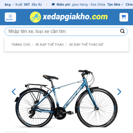
Skip
ng
– Xuất
VAT
đầy đủ
|
🚚
Miễn phí
giao hàng - Sửa Chữa
Tận Nhà
✓
Chính hã
to
content
MENU
Tìm
kiếm:
TRANG CHỦ
/
XE ĐẠP THỂ THAO
/
XE ĐẠP THỂ THAO NỮ