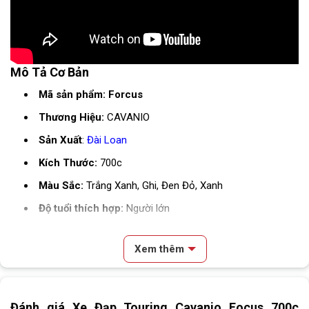
Mô Tả Cơ Bản
Mã sản phẩm: Forcus
Thương Hiệu:
CAVANIO
Sản Xuất
:
Đài Loan
Kích Thước:
700c
Màu Sắc:
Trắng Xanh, Ghi, Đen Đỏ, Xanh
Độ tuổi thích hợp:
Người lớn
Thông Số Kỹ Thuật
Xem thêm
SKU
FORCUS
Nội dung chính
Dòng xe
Xe đạp touring
Đánh giá Xe Đạp Touring Cavanio Focus 700c
Review & Đánh Giá Xe Đạp Touring Cavanio Focus 700c Khung