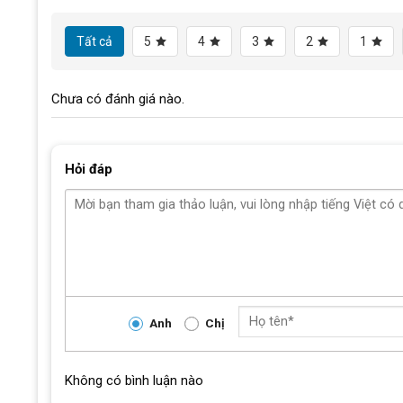
Khung xe đạp Touring 
Tất cả
5
4
3
2
1
Phanh vành chữ C, dễ bảo dưỡng
Chưa có đánh giá nào.
Xe đạp Nesto Cat sử dụng loại phanh cơ chữ C Promax, ma
điểm về độ bền, dễ bảo dưỡng và hiệu suất phanh mạnh mẽ
tốc độ cao.
Hỏi đáp
Anh
Chị
Không có bình luận nào