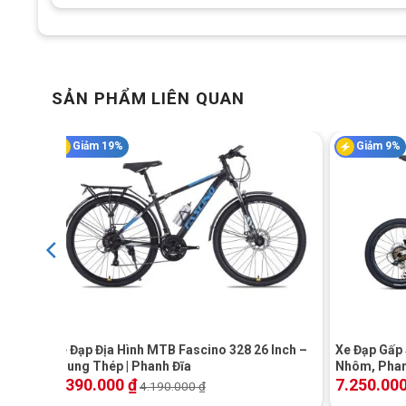
SẢN PHẨM LIÊN QUAN
Giảm 19%
Giảm 9%
+
+
Phanh xe đạp 
hôm,
Xe Đạp Địa Hình MTB Fascino 328 26 Inch –
Xe Đạp Gấp 
Khung Thép | Phanh Đĩa
Nhôm, Phan
3.390.000
₫
7.250.00
Hệ thống truyền động Shimano Claris R2000
4.190.000
₫