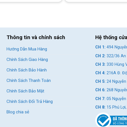
Claris R2000 với 16 tốc độ, bao gồm gạt đĩa Shimano Claris
Điều này giúp bạn thay đổi tốc độ một cách linh hoạt, dễ dàng
 các cung đường dài.
ại lực kéo mạnh mẽ và hiệu suất chuyển số mượt mà, giúp bạn
uả trong suốt hành trình.
Thông tin và chính sách
Hệ thống cử
CH 1:
494 Nguyễn
Hướng Dẫn Mua Hàng
CH 2:
322/36 An 
Chính Sách Giao Hàng
CH 3:
330 Hùng V
Chính Sách Bảo Hành
CH 4:
216A Đ. Độ
Chính Sách Thanh Toán
CH 5:
24 Nguyễn 
CH 6:
268 Nguyễn
Chính Sách Bảo Mật
CH 7:
05 Nguyễn T
Chính Sách Đổi Trả Hàng
CH 8:
15 Phú Lợi
Blog chia sẻ