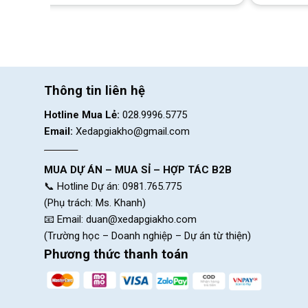
Xe Đạp Nesto Cat sử dụng hệ thống truyền động Shimano 
R2000 2 tốc độ và củ đề Shimano Claris R2000 8 tốc độ. 
vượt qua các đoạn đường dốc hoặc giữ tốc độ ổn định trên
Đùi đĩa Shimano FC-RS200 2 tầng với tỷ số 34/50T mang l
dễ dàng thay đổi tốc độ, tiết kiệm năng lượng và tăng hiệu q
Thông tin liên hệ
Hotline Mua Lẻ:
028.9996.5775
Email:
Xedapgiakho@gmail.com
MUA DỰ ÁN – MUA SỈ – HỢP TÁC B2B
📞 Hotline Dự án: 0981.765.775
(Phụ trách: Ms. Khanh)
📧 Email:
duan@xedapgiakho.com
(Trường học – Doanh nghiệp – Dự án từ thiện)
Phương thức thanh toán