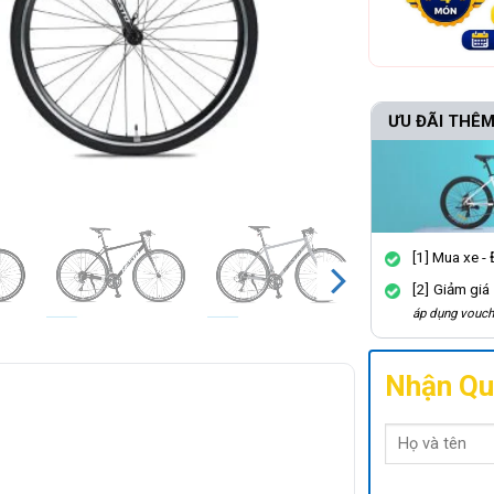
ƯU ĐÃI THÊM
[1] Mua xe -
[2] Giảm giá
áp dụng vouch
Nhận Qu