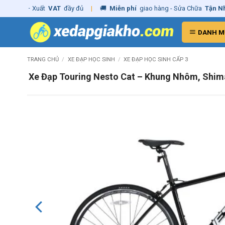
Skip
g
– Xuất
VAT
đầy đủ
|
🚚
Miễn phí
giao hàng - Sửa Chữa
Tận Nhà
✓
C
to
content
DANH M
TRANG CHỦ
/
XE ĐẠP HỌC SINH
/
XE ĐẠP HỌC SINH CẤP 3
Xe Đạp Touring Nesto Cat – Khung Nhôm, Shim