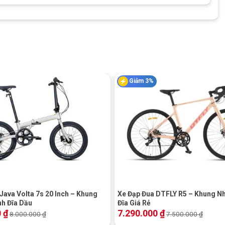
Giảm 3%
+
chữ U truyền thống
Java Volta 7s 20 Inch – Khung
Xe Đạp Đua DTFLY R5 – Khung N
h Đĩa Dầu
Đĩa Giá Rẻ
0
₫
7.290.000
₫
8.000.000
₫
7.500.000
₫