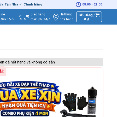
 Nhà
✓
Chính hãng
– Xuất
VAT
đầy đủ
|
🚚
Miễn phí
giao hàng - Sửa
08:00 - 21:00
Giao hàng
Hệ thống
line
Giỏ Hàng /
miễn phí 24/7
0
₫
cửa hàng
.9996.5775
ện đã hết hàng và không có sẵn.
i: