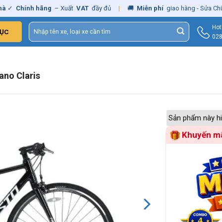
hính hãng
– Xuất
VAT
đầy đủ
|
🚚
Miễn phí
giao hàng - Sửa Chữa
Tận
Tìm
Hot
ỤC
kiếm:
028
ano Claris
Sản phẩm này hi
Khuyến mã