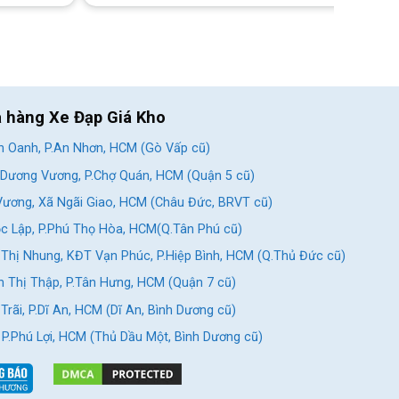
a hàng Xe Đạp Giá Kho
 Oanh, P.An Nhơn, HCM (Gò Vấp cũ)
Dương Vương, P.Chợ Quán, HCM (Quận 5 cũ)
ương, Xã Ngãi Giao, HCM (Châu Đức, BRVT cũ)
c Lập, P.Phú Thọ Hòa, HCM(Q.Tân Phú cũ)
Thị Nhung, KĐT Vạn Phúc, P.Hiệp Bình, HCM (Q.Thủ Đức cũ)
 Thị Thập, P.Tân Hưng, HCM (Quận 7 cũ)
rãi, P.Dĩ An, HCM (Dĩ An, Bình Dương cũ)
, P.Phú Lợi, HCM (Thủ Dầu Một, Bình Dương cũ)