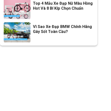
Top 4 Mẫu Xe Đạp Nữ Màu Hồng
Sên (xích)
NARROW
Hot Và 8 Bí Kíp Chọn Chuẩn
Kích thước
700c
Yên
Da thể thao
Vì Sao Xe Đạp BMW Chính Hãng
Gây Sốt Toàn Cầu?
Cọc/cốt yên
Hợp kim nhôm
Lưu ý
Thông số kỹ thuật có thể sẽ
được thay đổi từ nhà sản xuất
nhằm nâng cao chất lượng
sản phẩm.