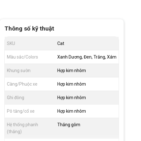
Thông số kỹ thuật
SKU
Cat
Màu sắc/Colors
Xanh Dương, Đen, Trắng, Xám
Khung sườn
Hợp kim nhôm
Càng/Phuộc xe
Hợp kim nhôm
Ghi đông
Hợp kim nhôm
Pô tăng/cổ xe
Hợp kim nhôm
Hệ thống phanh
Thắng gôm
(thắng)