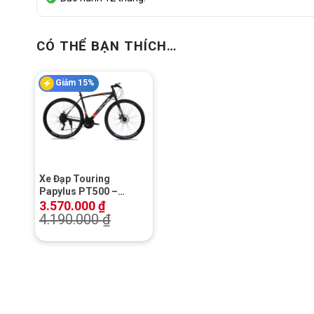
CÓ THỂ BẠN THÍCH…
Giảm 15%
+
Xe Đạp Touring
Papylus PT500 –
Phanh Đĩa
3.570.000
₫
4.190.000
₫