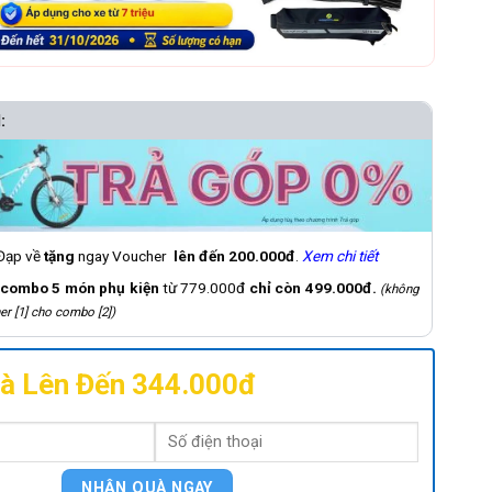
:
 Đạp về
tặng
ngay Voucher
lên đến 200.000đ
.
Xem chi tiết
combo 5 món phụ kiện
từ 779.000đ
chỉ còn 499.000đ.
(không
er [1] cho combo [2])
à Lên Đến 344.000đ