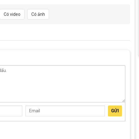
Nesto Cat chắc chắn, bền bỉ
Có video
Có ảnh
ng lại sự an toàn trong suốt chuyến đi. Loại phanh này có ưu
, đặc biệt khi sử dụng trên những con đường dài hoặc khi đi ở
GỬI