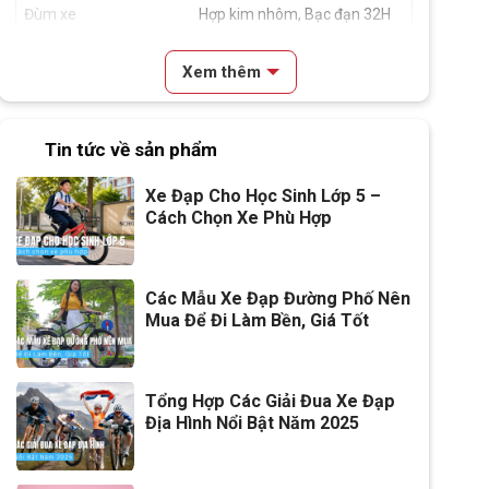
Đùm xe
Hợp kim nhôm, Bạc đạn 32H
Vành xe
Hợp kim nhôm
Xem thêm
Lốp xe
Kenda 700x32c
Tin tức về sản phẩm
Tay đề
Tay đề bấm Shimano Claris
2x8
Xe Đạp Cho Học Sinh Lớp 5 –
Cách Chọn Xe Phù Hợp
Tăng tốc trước (Gạt
Shimano Claris
đĩa)
Tăng tốc sau (Gạt líp)
Shimano Claris
Các Mẫu Xe Đạp Đường Phố Nên
Mua Để Đi Làm Bền, Giá Tốt
Đùi đĩa
Hợp kim nhôm, Cốt vuông,
Bạc đạn
Tổng Hợp Các Giải Đua Xe Đạp
Dĩa
2 tầng
Địa Hình Nổi Bật Năm 2025
Líp
Líp thả shimano 8s