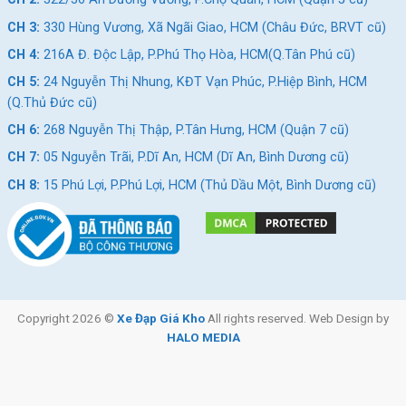
CH 3:
330 Hùng Vương, Xã Ngãi Giao, HCM (Châu Đức, BRVT cũ)
CH 4:
216A Đ. Độc Lập, P.Phú Thọ Hòa, HCM(Q.Tân Phú cũ)
CH 5:
24 Nguyễn Thị Nhung, KĐT Vạn Phúc, P.Hiệp Bình, HCM
(Q.Thủ Đức cũ)
CH 6:
268 Nguyễn Thị Thập, P.Tân Hưng, HCM (Quận 7 cũ)
CH 7:
05 Nguyễn Trãi, P.Dĩ An, HCM (Dĩ An, Bình Dương cũ)
CH 8:
15 Phú Lợi, P.Phú Lợi, HCM (Thủ Dầu Một, Bình Dương cũ)
Copyright 2026 ©
Xe Đạp Giá Kho
All rights reserved. Web Design by
HALO MEDIA