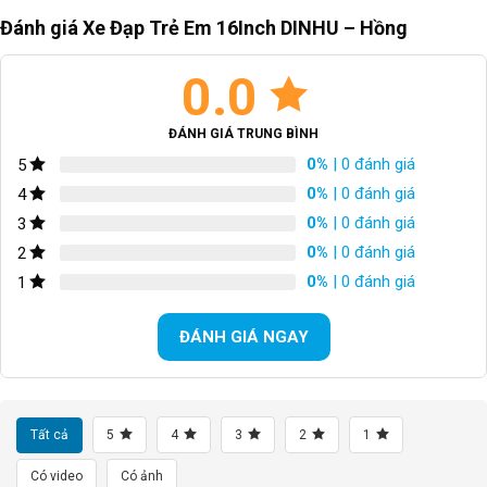
Đánh giá Xe Đạp Trẻ Em 16Inch DINHU – Hồng
SKU:
16G12-H
0.0
ĐÁNH GIÁ TRUNG BÌNH
0%
| 0 đánh giá
5
0%
| 0 đánh giá
4
0%
| 0 đánh giá
3
0%
| 0 đánh giá
2
0%
| 0 đánh giá
1
ĐÁNH GIÁ NGAY
Tất cả
5
4
3
2
1
Có video
Có ảnh