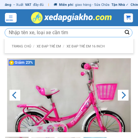
Skip
ng
– Xuất
VAT
đầy đủ
|
🚚
Miễn phí
giao hàng - Sửa Chữa
Tận Nhà
✓
Chính hã
to
content
MENU
Tìm
kiếm:
TRANG CHỦ
/
XE ĐẠP TRẺ EM
/
XE ĐẠP TRẺ EM 16 INCH
Giảm 23%