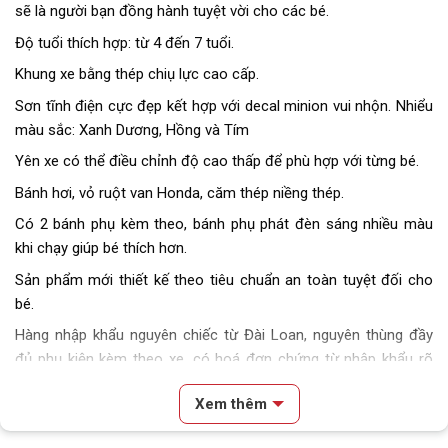
sẽ là người bạn đồng hành tuyệt vời cho các bé.
Độ tuổi thích hợp: từ 4 đến 7 tuổi.
Khung xe bằng thép chiụ lực cao cấp.
Sơn tĩnh điện cực đẹp kết hợp với decal minion vui nhộn. Nhiểu
màu sắc: Xanh Dương, Hồng và Tím
Yên xe có thể điều chỉnh độ cao thấp để phù hợp với từng bé.
Bánh hơi, vỏ ruột van Honda, căm thép niềng thép.
Có 2 bánh phụ kèm theo, bánh phụ phát đèn sáng nhiều màu
khi chạy giúp bé thích hơn.
Sản phẩm mới thiết kế theo tiêu chuẩn an toàn tuyệt đối cho
bé.
Hàng nhập khẩu nguyên chiếc từ Đài Loan, nguyên thùng đầy
đủ phụ kiện kèm theo xe, có hoá đơn chứng từ nhập khẩu rõ
ràng.
Xem thêm
Block
"hinh-anh-dia-chi-chan-trang-san-pham"
not found