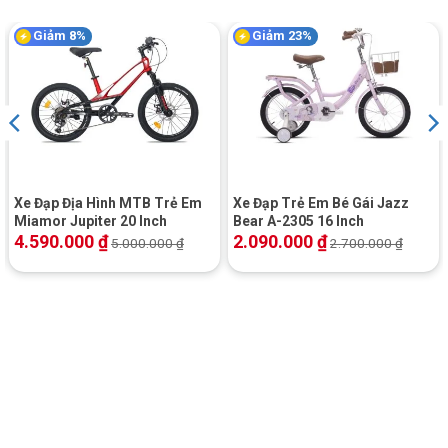
Giảm 8%
Giảm 23%
Xe Đạp Địa Hình MTB Trẻ Em
Xe Đạp Trẻ Em Bé Gái Jazz
Miamor Jupiter 20 Inch
Bear A-2305 16 Inch
4.590.000
₫
2.090.000
₫
5.000.000
₫
2.700.000
₫