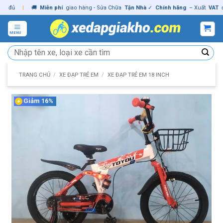
Skip
ủ
|
🚚
Miễn phí
giao hàng - Sửa Chữa
Tận Nhà
✓
Chính hãng
– Xuất
VAT
đầy 
to
content
MENU
Tìm
kiếm:
TRANG CHỦ
/
XE ĐẠP TRẺ EM
/
XE ĐẠP TRẺ EM 18 INCH
Giảm 16%