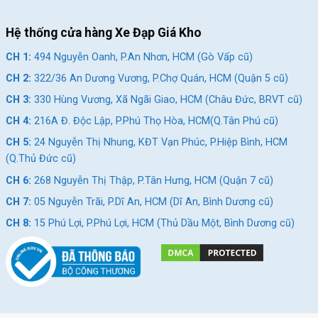
Hệ thống cửa hàng Xe Đạp Giá Kho
CH 1:
494 Nguyễn Oanh, P.An Nhơn, HCM (Gò Vấp cũ)
CH 2:
322/36 An Dương Vương, P.Chợ Quán, HCM (Quận 5 cũ)
CH 3:
330 Hùng Vương, Xã Ngãi Giao, HCM (Châu Đức, BRVT cũ)
CH 4:
216A Đ. Độc Lập, P.Phú Thọ Hòa, HCM(Q.Tân Phú cũ)
CH 5:
24 Nguyễn Thị Nhung, KĐT Vạn Phúc, P.Hiệp Bình, HCM
(Q.Thủ Đức cũ)
CH 6:
268 Nguyễn Thị Thập, P.Tân Hưng, HCM (Quận 7 cũ)
CH 7:
05 Nguyễn Trãi, P.Dĩ An, HCM (Dĩ An, Bình Dương cũ)
CH 8:
15 Phú Lợi, P.Phú Lợi, HCM (Thủ Dầu Một, Bình Dương cũ)