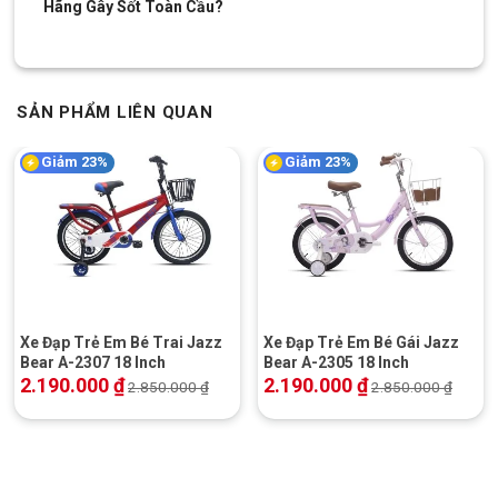
Hãng Gây Sốt Toàn Cầu?
SẢN PHẨM LIÊN QUAN
Giảm 23%
Giảm 23%
Xe Đạp Trẻ Em Bé Trai Jazz
Xe Đạp Trẻ Em Bé Gái Jazz
Bear A-2307 18 Inch
Bear A-2305 18 Inch
2.190.000
₫
2.190.000
₫
2.850.000
₫
2.850.000
₫