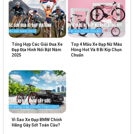
Tổng Hợp Các Giải Đua Xe
Top 4 Mẫu Xe Đạp Nữ Màu
Đạp Địa Hình Nổi Bật Năm
Hồng Hot Và 8 Bí Kíp Chọn
2025
Chuẩn
Ngoại hình Xe Đạp Trẻ Em Thống Nhất GN 06-20 20 Inch
Điều khiển dễ dàng với ghi đông ngang
Thiết kế ghi đông ngang của chiếc xe này mang lại sự thoải mái
Vì Sao Xe Đạp BMW Chính
và dễ dàng trong việc điều khiển. Hai bên đầu ghi đông được
Hãng Gây Sốt Toàn Cầu?
bọc lớp cao su với những hoạt tiết xen kẽ, giúp thoáng khí và