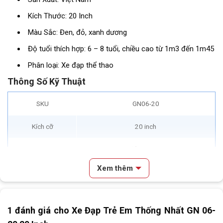
Kích Thước: 20 Inch
Màu Sắc: Đen, đỏ, xanh dương
Độ tuổi thích hợp: 6 – 8 tuổi, chiều cao từ 1m3 đến 1m45
Phân loại: Xe đạp thể thao
Thông Số Kỹ Thuật
SKU
GN06-20
Kích cỡ
20 inch
Màu
Đen, đỏ, xanh dương
Xem thêm
Khung
hợp kim thép
Nội dung chính
Càng xe
hợp kim thép
1 đánh giá cho
Xe Đạp Trẻ Em Thống Nhất GN 06-
Review & Đánh Giá Xe Đạp Trẻ Em Thống Nhất GN 06-20 20 Inch
Tay lái
hợp kim thép
Giới Thiệu Tổng Quan Về Xe Đạp Trẻ Em Thống Nhất GN 06-20 20