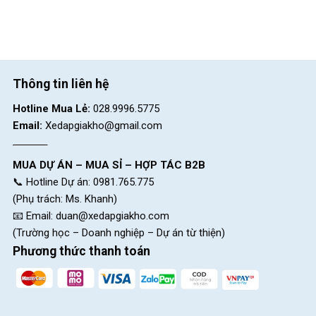
Khung sườn thép vững chắc
Xe đạp Thống Nhất GN 06-20 20 Inch
được xây dựng từ
thép
cao cấp, mang lại độ bền và ổn định cao, chịu được các tác
Thông tin liên hệ
động bất ngờ và sẽ không bị biến dạng dễ dàng.
Hotline Mua Lẻ:
028.9996.5775
Bên ngoài là lớp sơn bóng cao cấp, lớp sơn này không chỉ đảm
Email:
Xedapgiakho@gmail.com
bảo rằng chiếc xe sẽ bền đẹp qua thời gian mà còn giúp bảo vệ
khung xe, tăng khả năng đối mặt với những môi trường khác
nhau.
MUA DỰ ÁN – MUA SỈ – HỢP TÁC B2B
📞 Hotline Dự án: 0981.765.775
(Phụ trách: Ms. Khanh)
📧 Email:
duan@xedapgiakho.com
(Trường học – Doanh nghiệp – Dự án từ thiện)
Phương thức thanh toán