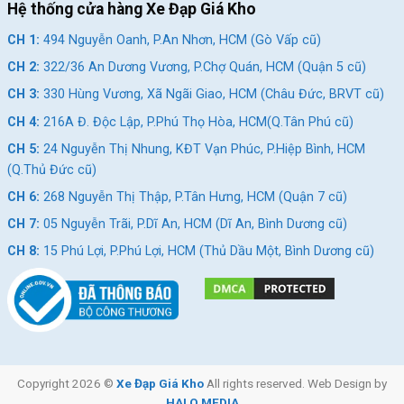
Hệ thống cửa hàng Xe Đạp Giá Kho
CH 1:
494 Nguyễn Oanh, P.An Nhơn, HCM (Gò Vấp cũ)
CH 2:
322/36 An Dương Vương, P.Chợ Quán, HCM (Quận 5 cũ)
CH 3:
330 Hùng Vương, Xã Ngãi Giao, HCM (Châu Đức, BRVT cũ)
CH 4:
216A Đ. Độc Lập, P.Phú Thọ Hòa, HCM(Q.Tân Phú cũ)
CH 5:
24 Nguyễn Thị Nhung, KĐT Vạn Phúc, P.Hiệp Bình, HCM
(Q.Thủ Đức cũ)
CH 6:
268 Nguyễn Thị Thập, P.Tân Hưng, HCM (Quận 7 cũ)
CH 7:
05 Nguyễn Trãi, P.Dĩ An, HCM (Dĩ An, Bình Dương cũ)
Phanh Xe Đạp Trẻ Em Thống Nhất GN 06-20 20 Inch
CH 8:
15 Phú Lợi, P.Phú Lợi, HCM (Thủ Dầu Một, Bình Dương cũ)
Yên bằng giả da êm ái và baga chắc chắn
Yên xe được làm từ chất liệu giả da êm ái, tạo điều kiện thuận
lợi cho bé trải nghiệm một cuộc đi xe thoải mái và dễ chịu. Chất
liệu này không chỉ mềm mại mà còn bền bỉ, đảm bảo rằng bé
Copyright 2026 ©
Xe Đạp Giá Kho
All rights reserved. Web Design by
có thể đi xe trong một tư thế thoải mái và không gặp sự khó
HALO MEDIA