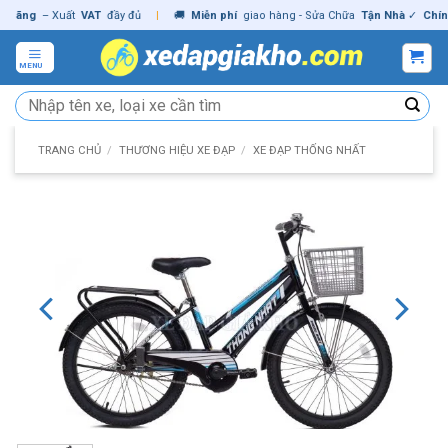
Skip
ng
– Xuất
VAT
đầy đủ
|
🚚
Miễn phí
giao hàng - Sửa Chữa
Tận Nhà
✓
Chính hã
to
content
MENU
Tìm
kiếm:
TRANG CHỦ
/
THƯƠNG HIỆU XE ĐẠP
/
XE ĐẠP THỐNG NHẤT