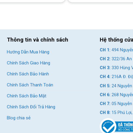
c Xe Đạp Trẻ Em Vicky Khung Nhôm Cao Cấp 16 Inch
Thông tin và chính sách
Hệ thống cử
u hút khách hàng hơn.
CH 1:
494 Nguyễn
Hướng Dẫn Mua Hàng
CH 2:
322/36 An 
Chính Sách Giao Hàng
CH 3:
330 Hùng V
rẻ em Vicky 16 inch. Đồng thời cũng tạo độ chắc chắn, hạn chế
Chính Sách Bảo Hành
i chơi đùa cả ngày cùng chiếc xe đạp này,
CH 4:
216A Đ. Độ
Chính Sách Thanh Toán
CH 5:
24 Nguyễn 
CH 6:
268 Nguyễn
Chính Sách Bảo Mật
CH 7:
05 Nguyễn T
Chính Sách Đổi Trả Hàng
CH 8:
15 Phú Lợi
Blog chia sẻ