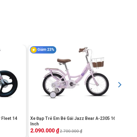
Giảm 23%
+
 Fleet 14
Xe Đạp Trẻ Em Bé Gái Jazz Bear A-2305 16
Inch
2.090.000
₫
2.700.000
₫