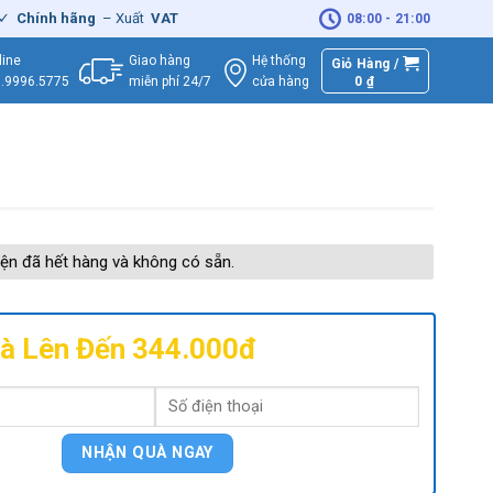
ính hãng
– Xuất
VAT
đầy đủ
|
🚚
Miễn phí
giao hàng - Sửa Chữa
Tận 
08:00 - 21:00
Giao hàng
Hệ thống
line
Giỏ Hàng /
miễn phí 24/7
0
₫
cửa hàng
.9996.5775
ện đã hết hàng và không có sẵn.
à Lên Đến 344.000đ