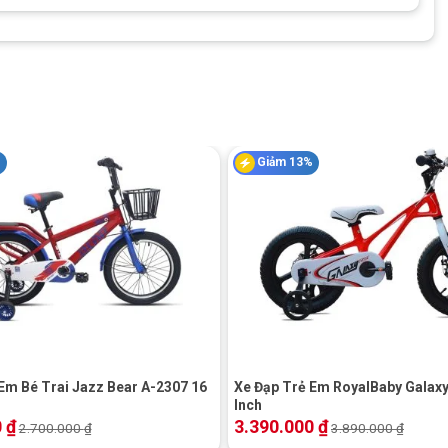
Inch này. Bộ khung sườn được đúc nguyên khối bằng hợp kim
đạp Vicky khi không có bất cứ mối hàn nào. Tạo cảm giác thích
%
Giảm 13%
+
Em Bé Trai Jazz Bear A-2307 16
Xe Đạp Trẻ Em RoyalBaby Galaxy
Inch
0
₫
3.390.000
₫
2.700.000
₫
3.890.000
₫