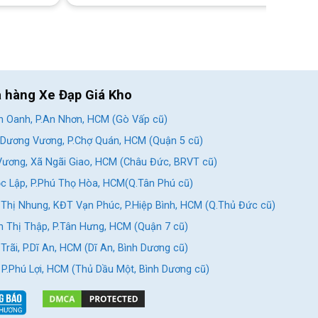
a hàng Xe Đạp Giá Kho
 Oanh, P.An Nhơn, HCM (Gò Vấp cũ)
Dương Vương, P.Chợ Quán, HCM (Quận 5 cũ)
ương, Xã Ngãi Giao, HCM (Châu Đức, BRVT cũ)
c Lập, P.Phú Thọ Hòa, HCM(Q.Tân Phú cũ)
Thị Nhung, KĐT Vạn Phúc, P.Hiệp Bình, HCM (Q.Thủ Đức cũ)
 Thị Thập, P.Tân Hưng, HCM (Quận 7 cũ)
rãi, P.Dĩ An, HCM (Dĩ An, Bình Dương cũ)
, P.Phú Lợi, HCM (Thủ Dầu Một, Bình Dương cũ)