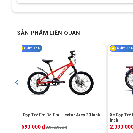
Khung Sườn nổi bật
Trên chiếc xe đạp Trẻ Em Vicky Khung Nhôm Cao Cấp 16 
nhôm chống rỉ sét. Đây là một ưu điểm về thẩm mỹ cho xe 
SẢN PHẨM LIÊN QUAN
thú cho bé.
Giảm 16%
Giảm 23
+
+
ch
Xe Đạp Trẻ Em Bé Trai Hector Ares 20 Inch
Xe Đạp Trẻ 
Inch
2.590.000
₫
2.090.00
3.070.000
₫