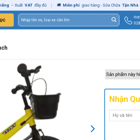
– Xuất
VAT
đầy đủ
|
🚚
Miễn phí
giao hàng - Sửa Chữa
Tận Nhà
✓
Ch
Tìm
Hot
ỤC
kiếm:
028
nch
Sản phẩm này hi
Nhận Qu