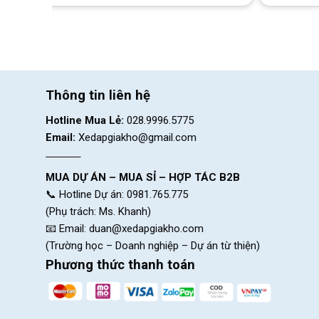
Bộ khung sườn là điểm nhấn khiến chiếc chiế
Thông tin liên hệ
khác biệt và th
Hotline Mua Lẻ:
028.9996.5775
Bánh măm với cặp niềng nhôm đúc
Email:
Xedapgiakho@gmail.com
Tạo cảm giác chuyên nghiệp và cao cấp cho dòng xe đạp t
MUA DỰ ÁN – MUA SỈ – HỢP TÁC B2B
tối đa hư hại không đáng xảy ra. Đảm bảo an toàn cho bé kh
📞 Hotline Dự án: 0981.765.775
(Phụ trách: Ms. Khanh)
📧 Email:
duan@xedapgiakho.com
(Trường học – Doanh nghiệp – Dự án từ thiện)
Phương thức thanh toán