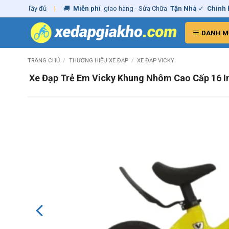
Skip
AT
đầy đủ
|
🚚
Miễn phí
giao hàng - Sửa Chữa
Tận Nhà
✓
Chính hãng
to
content
DANH M
TRANG CHỦ
/
THƯƠNG HIỆU XE ĐẠP
/
XE ĐẠP VICKY
Xe Đạp Trẻ Em Vicky Khung Nhôm Cao Cấp 16 I