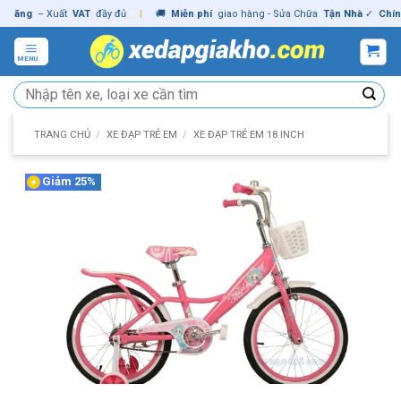
Skip
ng
– Xuất
VAT
đầy đủ
|
🚚
Miễn phí
giao hàng - Sửa Chữa
Tận Nhà
✓
Chính hã
to
content
MENU
Tìm
kiếm:
TRANG CHỦ
/
XE ĐẠP TRẺ EM
/
XE ĐẠP TRẺ EM 18 INCH
Giảm 25%