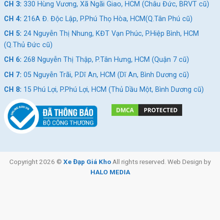
CH 3:
330 Hùng Vương, Xã Ngãi Giao, HCM (Châu Đức, BRVT cũ)
CH 4:
216A Đ. Độc Lập, P.Phú Thọ Hòa, HCM(Q.Tân Phú cũ)
CH 5:
24 Nguyễn Thị Nhung, KĐT Vạn Phúc, P.Hiệp Bình, HCM
(Q.Thủ Đức cũ)
CH 6:
268 Nguyễn Thị Thập, P.Tân Hưng, HCM (Quận 7 cũ)
CH 7:
05 Nguyễn Trãi, P.Dĩ An, HCM (Dĩ An, Bình Dương cũ)
CH 8:
15 Phú Lợi, P.Phú Lợi, HCM (Thủ Dầu Một, Bình Dương cũ)
Copyright 2026 ©
Xe Đạp Giá Kho
All rights reserved. Web Design by
HALO MEDIA