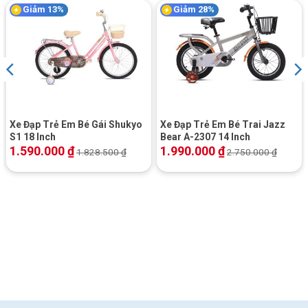
Giảm 13%
Giảm 28%
Xe Đạp Trẻ Em Bé Gái Shukyo
Xe Đạp Trẻ Em Bé Trai Jazz
S1 18 Inch
Bear A-2307 14 Inch
1.590.000
₫
1.990.000
₫
1.828.500
₫
2.750.000
₫