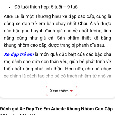
Độ tuổi thích hợp: 5 tuổi – 9 tuổi
AIBEILE là một Thương hiệu xe đạp cao cấp, cũng là
dòng xe đạp trẻ em bán chạy nhất Châu Á và được
các bậc phụ huynh đánh giá cao về chất lượng, tính
năng cũng như giá cả. Sản phẩm thiết kế bằng
khung nhôm cao cấp, được trang bị phanh dĩa sau.
Xe đạp trẻ em
là món quà đặc biệt của các bậc cha
mẹ dành cho đứa con thân yêu, giúp bé phát triển về
thể chất cũng như tinh thần. Hơn nữa, cho bé chạy
xe chính là cách tạo cho bé có trách nhiệm từ nhỏ và
học cách tự lập.
Xem thêm
[table id=181 /]
Đánh giá Xe Đạp Trẻ Em Aibeile Khung Nhôm Cao Cấp
SKU:
18N3-V