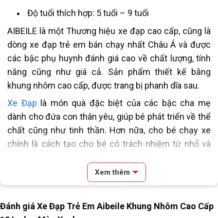
Độ tuổi thích hợp: 5 tuổi – 9 tuổi
AIBEILE là một Thương hiệu xe đạp cao cấp, cũng là
dòng xe đạp trẻ em bán chạy nhất Châu Á và được
các bậc phụ huynh đánh giá cao về chất lượng, tính
năng cũng như giá cả. Sản phẩm thiết kế bằng
khung nhôm cao cấp, được trang bị phanh dĩa sau.
Xe Đạp
là món quà đặc biệt của các bậc cha mẹ
dành cho đứa con thân yêu, giúp bé phát triển về thể
chất cũng như tinh thần. Hơn nữa, cho bé chạy xe
chính là cách tạo cho bé có trách nhiệm từ nhỏ và
học cách tự lập.
Xem thêm
[table id=181 /]
Block
"hinh-anh-dia-chi-chan-trang-san-pham"
not found
Đánh giá Xe Đạp Trẻ Em Aibeile Khung Nhôm Cao Cấp