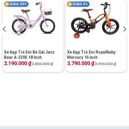
Giảm 23%
Giảm 5%
Xe Đạp Trẻ Em Bé Gái Jazz
Xe Đạp Trẻ Em RoyalBaby
Bear A-2305 18 Inch
Mercury 16 Inch
2.190.000
₫
3.790.000
₫
2.850.000
₫
3.990.000
₫