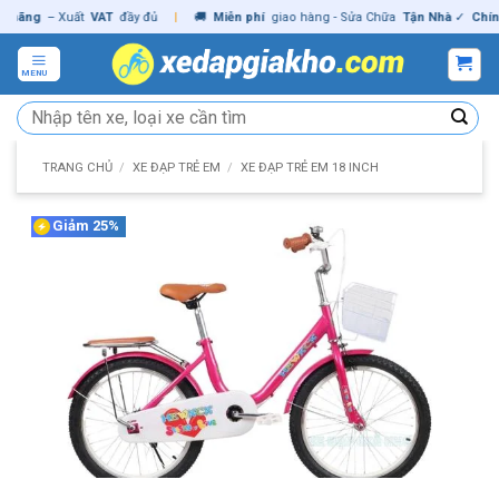
Skip
ng
– Xuất
VAT
đầy đủ
|
🚚
Miễn phí
giao hàng - Sửa Chữa
Tận Nhà
✓
Chính hã
to
content
MENU
Tìm
kiếm:
TRANG CHỦ
/
XE ĐẠP TRẺ EM
/
XE ĐẠP TRẺ EM 18 INCH
Giảm 25%