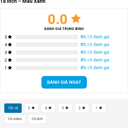
18 Inch – Màu Xanh
SKU:
18N3-X
0.0
ĐÁNH GIÁ TRUNG BÌNH
0%
| 0 đánh giá
5
0%
| 0 đánh giá
4
0%
| 0 đánh giá
3
0%
| 0 đánh giá
2
0%
| 0 đánh giá
1
ĐÁNH GIÁ NGAY
Tất cả
5
4
3
2
1
Có video
Có ảnh