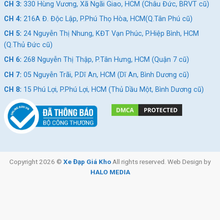
CH 3:
330 Hùng Vương, Xã Ngãi Giao, HCM (Châu Đức, BRVT cũ)
CH 4:
216A Đ. Độc Lập, P.Phú Thọ Hòa, HCM(Q.Tân Phú cũ)
CH 5:
24 Nguyễn Thị Nhung, KĐT Vạn Phúc, P.Hiệp Bình, HCM
(Q.Thủ Đức cũ)
CH 6:
268 Nguyễn Thị Thập, P.Tân Hưng, HCM (Quận 7 cũ)
CH 7:
05 Nguyễn Trãi, P.Dĩ An, HCM (Dĩ An, Bình Dương cũ)
CH 8:
15 Phú Lợi, P.Phú Lợi, HCM (Thủ Dầu Một, Bình Dương cũ)
Copyright 2026 ©
Xe Đạp Giá Kho
All rights reserved. Web Design by
HALO MEDIA