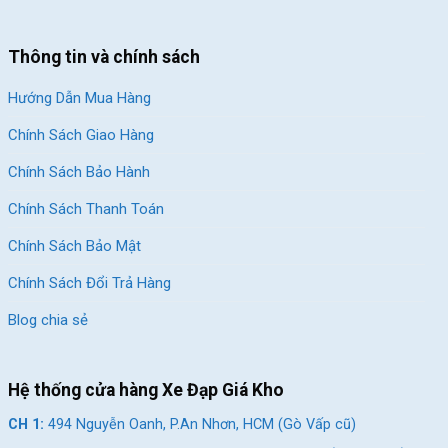
Thông tin và chính sách
Mẫu xe được trang bị khối động cơ 3fa mạnh mẽ, công suất lên
đến
1500W
với vận tốc tối đa
40-50km/h
giúp xe có khả năng
Hướng Dẫn Mua Hàng
tăng tốc nhanh và mượt hơn khi đi qua những cung đường xấu,
gồ ghề.
Chính Sách Giao Hàng
Điểm đặt chân rộng rãi giúp người lái dễ dàng điều chỉnh tư
Chính Sách Bảo Hành
thế
Chính Sách Thanh Toán
Chính Sách Bảo Mật
Chính Sách Đổi Trả Hàng
Blog chia sẻ
Hệ thống cửa hàng Xe Đạp Giá Kho
CH 1:
494 Nguyễn Oanh, P.An Nhơn, HCM (Gò Vấp cũ)