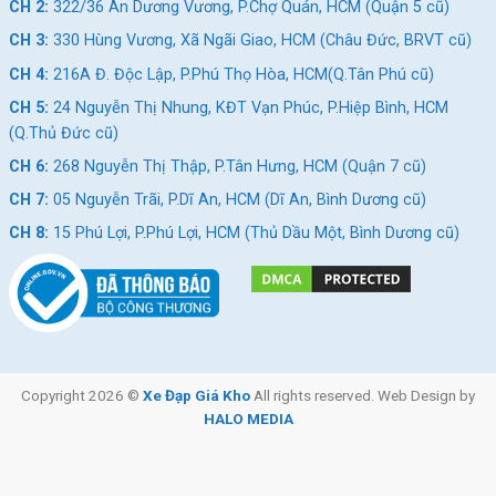
CH 2:
322/36 An Dương Vương, P.Chợ Quán, HCM (Quận 5 cũ)
CH 3:
330 Hùng Vương, Xã Ngãi Giao, HCM (Châu Đức, BRVT cũ)
CH 4:
216A Đ. Độc Lập, P.Phú Thọ Hòa, HCM(Q.Tân Phú cũ)
Điểm đặt chân rộng rài giúp bạn có tư thế ngồi lái xe thoải mái
CH 5:
24 Nguyễn Thị Nhung, KĐT Vạn Phúc, P.Hiệp Bình, HCM
(Q.Thủ Đức cũ)
CH 6:
268 Nguyễn Thị Thập, P.Tân Hưng, HCM (Quận 7 cũ)
Một ưu điểm của mẫu xe này đó chính là điểm đặt chân rộng
rãi giúp người lái dễ dàng điều chỉnh tư thế ngồi khi di chuyển
CH 7:
05 Nguyễn Trãi, P.Dĩ An, HCM (Dĩ An, Bình Dương cũ)
trên quảng đường dài, phần yên xe rộng và dài thoải mái cho 2
CH 8:
15 Phú Lợi, P.Phú Lợi, HCM (Thủ Dầu Một, Bình Dương cũ)
người ngồi.
Xe Máy Điện Nijia GoGo Plus
với kích thước nhỏ gọn cùng
hiệu suất lớn đáp ứng nhu cầu đi lại hằng ngày của nhiều người.
Với những tính năng nâng cấp mẫu xe này đã chinh phục được
những khách hàng khó tính nhất.
Xem thêm:
Copyright 2026 ©
Xe Đạp Giá Kho
All rights reserved. Web Design by
HALO MEDIA
Xe Đạp Điện NIJIA 12A – 2 Phanh Đĩa
Xe NIJIA VENUS LX SPRING