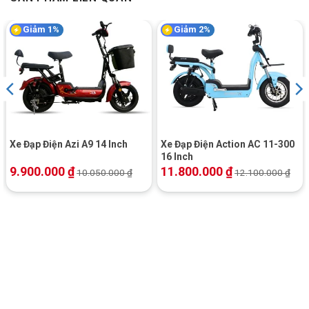
cung đường dài mà xe vẫn êm ái.
Bộ lốp SOBEK 3.50-10 cao cấp trang bị cho bánh trước và
Giảm 1%
Giảm 2%
sau
Xe Đạp Điện Azi A9 14 Inch
Xe Đạp Điện Action AC 11-300
16 Inch
9.900.000
₫
11.800.000
₫
10.050.000
₫
12.100.000
₫
Lốp xe cao su cao cấp bản to, rãnh sâu giúp tăng độ bám đường giữ
an toàn cho bạn