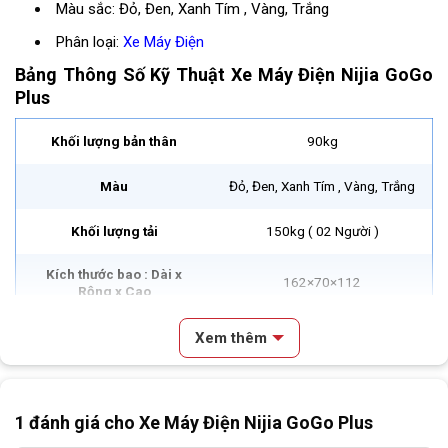
Màu sắc:
Đỏ, Đen, Xanh Tím , Vàng, Trắng
Phân loại:
Xe Máy
Điện
Bảng Thông Số Kỹ Thuật Xe Máy Điện Nijia GoGo
Plus
Khối lượng bản thân
90kg
Màu
Đỏ, Đen, Xanh Tím , Vàng, Trắng
Khối lượng tải
150kg ( 02 Người )
Kích thước bao : Dài x
162×70×112
Rộng x Cao
Đông cơ điện 1 chiều, không chổi
Xem thêm
Loại đông cơ
than
Nội dung chính
Công suất lớn nhất
1500W
1 đánh giá cho
Xe Máy Điện Nijia GoGo Plus
Video Review & Đánh Giá Xe Máy Điện Nijia GoGo Plus
Điện áp
60V – 20Ah
Mô Tả Cơ Bản