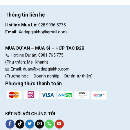
Xe Máy Điện Nijia GoGo Plus
được trang bị bộ
lốp
SOBEK
3.50-10
không
săm
, kích thước lớn giúp xe tăng độ bám
Thông tin liên hệ
đường. Di chuyển an toàn khi đi qua những đoạn đường trơn
Hotline Mua Lẻ:
028.9996.5775
trượt.
Email:
Xedapgiakho@gmail.com
Công suất lớn nhất lên đến 1500W
MUA DỰ ÁN – MUA SỈ – HỢP TÁC B2B
📞 Hotline Dự án: 0981.765.775
(Phụ trách: Ms. Khanh)
📧 Email:
duan@xedapgiakho.com
(Trường học – Doanh nghiệp – Dự án từ thiện)
Phương thức thanh toán
KẾT NỐI VỚI CHÚNG TÔI
Động cơ mạnh mẽ trên
Xe Máy Điện Nijia GoGo Plus