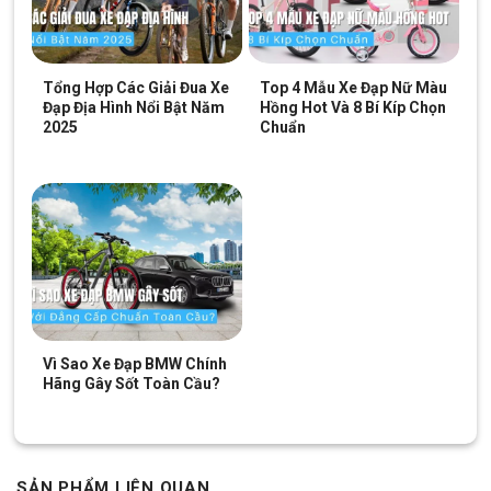
Tổng Hợp Các Giải Đua Xe
Top 4 Mẫu Xe Đạp Nữ Màu
Đạp Địa Hình Nổi Bật Năm
Hồng Hot Và 8 Bí Kíp Chọn
2025
Chuẩn
Thiết kế hiện đại trên từng chi tiết bộ phận
Xe Máy Điện Nijia GoGo
Plus
Vì Sao Xe Đạp BMW Chính
Hãng Gây Sốt Toàn Cầu?
Sạc điện được cải tiến, hiện đại với chức năng tự động ngắt
nguồn điện khi pin đã đầy, thời gian sạc đầy
pin điện
là 8 tiếng,
có thể sử dụng xe cho quãng đường dài tối đa 60km.
Chính vì vậy bạn có thể thoải mái vận hành mẫu xe trên nhiều
SẢN PHẨM LIÊN QUAN