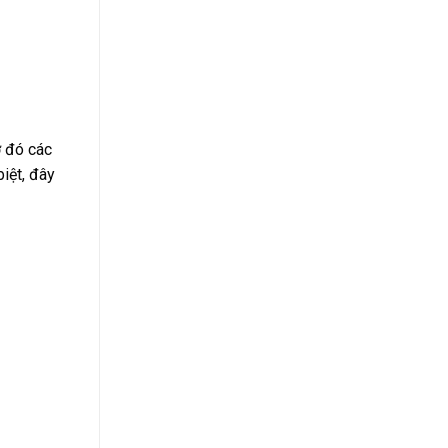
ờ đó các
iệt, đây