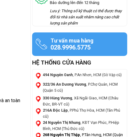
Bảo dưỡng lên đến 12 tháng
Lưu ý: Thông số kỹ thuật có thể được thay
đổi từ nhà sản xuất nhằm nâng cao chất
lượng sản phẩm
Tư vấn mua hàng
028.9996.5775
HỆ THỐNG CỬA HÀNG
494 Nguyễn Oanh
, P.An Nhơn, HCM (Gò Vập cũ)
322/36 An Dương Vương
, P.Chợ Quán, HCM
(Quận 5 cũ)
330 Hùng Vương
, Xã Ngãi Giao, HCM (Châu
và an toàn
Đức, BR-VT cũ)
216A Độc Lập
, P.Phú Thọ Hòa, HCM (Tân Phú
cũ)
24 Nguyễn Thị Nhung
, KĐT Vạn Phúc, P.Hiệp
Bình, HCM (Thủ Đức cũ)
268 Nguyễn Thị Thập
, P.Tân Hưng, HCM (Quận