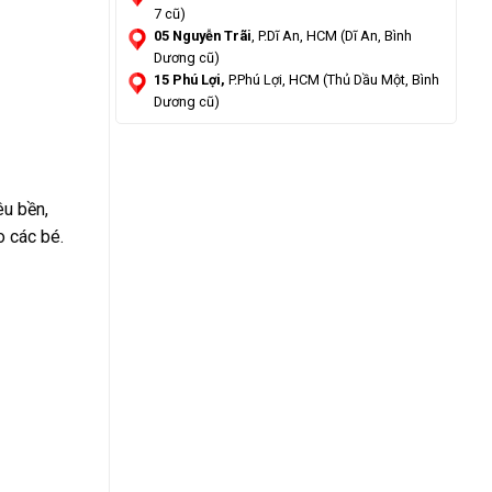
7 cũ)
05 Nguyễn Trãi
, P.Dĩ An, HCM (Dĩ An, Bình
Dương cũ)
15 Phú Lợi,
P.Phú Lợi, HCM (Thủ Dầu Một, Bình
Dương cũ)
êu bền,
o các bé.