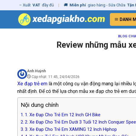
Skip
ãng
– Xuất
VAT
đầy đủ
|
🚚
Miễn phí
giao hàng - Sửa Chữa
Tận Nhà
to
content
DANH 
BLOG CHI
Review những mẫu xe 
Anh Huỳnh
Cập nhật: 11:45, 24/04/2026
Xe đạp trẻ em
là một công cụ vận động mang lại nhiều lợi
nhất định. Để có thể lựa chọn mẫu xe đạp cho trẻ em dưới
Nội dung chính
1. Xe Đạp Cho Trẻ Em 12 Inch GH Bike
2. Xe Đạp Cho Trẻ Em Dưới 3 Tuổi 12 Inch Conquer Sp
3. Xe Đạp Cho Trẻ Em XAMING 12 Inch Hiphop