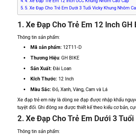
4. Xe Đạp Trẻ Em 12 Inch UCC Khung Nhôm Cao Cấp
5. Xe Đạp Cho Trẻ Em Dưới 3 Tuổi Vicky Khung Nhôm C
1. Xe Đạp Cho Trẻ Em 12 Inch GH 
Thông tin sản phẩm:
Mã sản phẩm:
12T11-D
Thương Hiệu
: GH BIKE
Sản Xuất:
Đài Loan
Kích Thước:
12 Inch
Màu Sắc:
Đỏ, Xanh, Vàng, Cam và Lá
Xe đạp trẻ em này là dòng xe đạp được nhập khẩu nguyên
tuyệt đối. Ghi đông xe được thiết kế theo kiểu cơ bản, c
2. Xe Đạp Cho Trẻ Em Dưới 3 Tuổ
Thông tin sản phẩm: