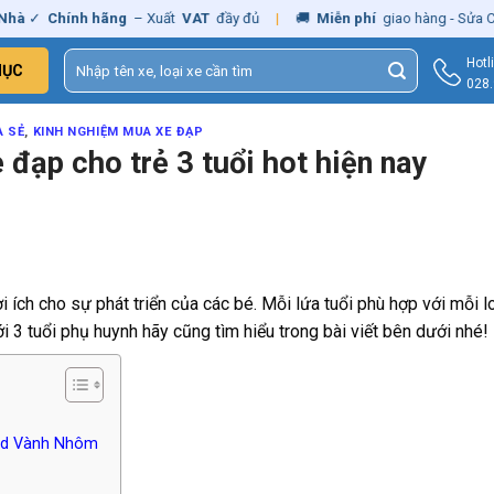
✓
Chính hãng
– Xuất
VAT
đầy đủ
|
🚚
Miễn phí
giao hàng - Sửa Chữa
T
Tìm
Hotl
MỤC
kiếm:
028
A SẺ
,
KINH NGHIỆM MUA XE ĐẠP
đạp cho trẻ 3 tuổi hot hiện nay
 ích cho sự phát triển của các bé. Mỗi lứa tuổi phù hợp với mỗi l
 3 tuổi phụ huynh hãy cũng tìm hiểu trong bài viết bên dưới nhé!
eed Vành Nhôm