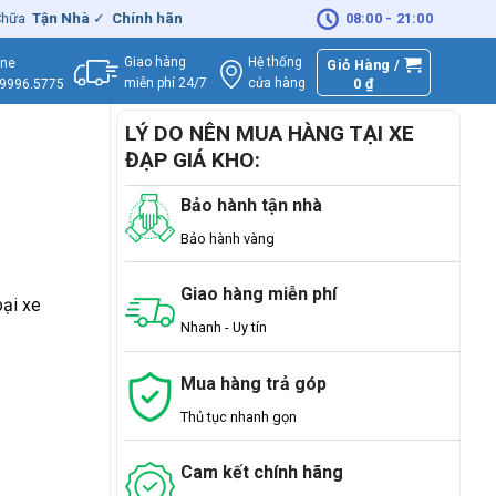
ận Nhà
✓
Chính hãng
– Xuất
VAT
đầy đủ
|
🚚
Miễn phí
08:00 - 21:00
giao hàng - 
Giao hàng
Hệ thống
ine
Giỏ Hàng /
miễn phí 24/7
0
₫
cửa hàng
.9996.5775
LÝ DO NÊN MUA HÀNG TẠI XE
ĐẠP GIÁ KHO:
Bảo hành tận nhà
Bảo hành vàng
Giao hàng miễn phí
oại xe
Nhanh - Uy tín
Mua hàng trả góp
Thủ tục nhanh gọn
Cam kết chính hãng