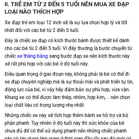
II. TRẺ EM TỪ 2 ĐẾN 5 TUỔI NÊN MUA XE ĐẠP
LOẠI NÀO THÍCH HỢP
Xe đạp trẻ em loại 12 inch sẽ là sự lựa chọn hợp lý và tốt
nhất đối với các bé từ 2 đến 5 tuổi.
Đây là chiếc xe đạp có kích thước bánh được thiết kế dành
cho các bé từ 2 đến 5 tuổi. Vì đây thường là bước chuyển từ
chiếc
xe thăng bằng
sang bước đạp xe nên kích thước này
sẽ rất phù hợp với các bé ở độ tuổi này.
Điều quan trọng ở giai đoạn này, không phải là bé có thể đi
xe đạp chuyên nghiệp mà là sự thoải mái và phát triển tự tin,
động lực của bé, vì vậy hãy đảm bảo sự phù hợp, vừa vặn.
Khung xe có thể được làm thép, nhôm, hợp kim,…. nên chọn
loại chất liệu có trọng lượng nhẹ nhất.
Những chiếc xe này sẽ tích hợp thêm bánh xe hỗ trợ và bộ
phận phanh. Tuy nhiên ở độ tuổi này thì sức khỏe của bé
chưa đủ để có thể sử dụng phanh nên những chiếc phanh
này có tác dụng làm quen ở thời gian đầu rồi sau đó mới có