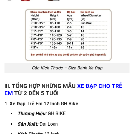
Các Kích Thước – Size Bánh Xe Đạp
III. TỔNG HỢP NHỮNG MẪU
XE ĐẠP CHO TRẺ
EM
TỪ 2 ĐẾN 5 TUỔI
1. Xe Đạp Trẻ Em 12 Inch GH Bike
Thương Hiệ
u:
GH BIKE
Sản Xuất:
Đài Loan