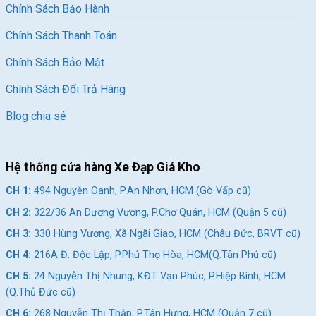
Chính Sách Bảo Hành
Chính Sách Thanh Toán
Chính Sách Bảo Mật
Chính Sách Đổi Trả Hàng
Blog chia sẻ
Hệ thống cửa hàng Xe Đạp Giá Kho
CH 1:
494 Nguyễn Oanh, P.An Nhơn, HCM (Gò Vấp cũ)
CH 2:
322/36 An Dương Vương, P.Chợ Quán, HCM (Quận 5 cũ)
CH 3:
330 Hùng Vương, Xã Ngãi Giao, HCM (Châu Đức, BRVT cũ)
CH 4:
216A Đ. Độc Lập, P.Phú Thọ Hòa, HCM(Q.Tân Phú cũ)
CH 5:
24 Nguyễn Thị Nhung, KĐT Vạn Phúc, P.Hiệp Bình, HCM
(Q.Thủ Đức cũ)
CH 6:
268 Nguyễn Thị Thập, P.Tân Hưng, HCM (Quận 7 cũ)