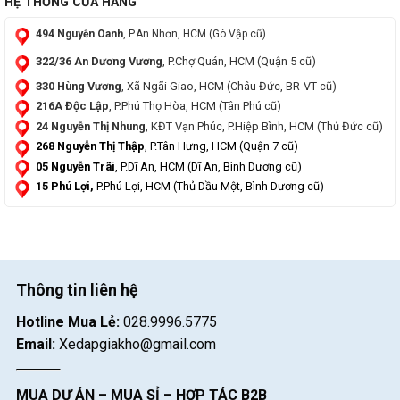
HỆ THỐNG CỬA HÀNG
494 Nguyễn Oanh
, P.An Nhơn, HCM (Gò Vập cũ)
322/36 An Dương Vương
, P.Chợ Quán, HCM (Quận 5 cũ)
330 Hùng Vương
, Xã Ngãi Giao, HCM (Châu Đức, BR-VT cũ)
216A Độc Lập
, P.Phú Thọ Hòa, HCM (Tân Phú cũ)
24 Nguyễn Thị Nhung
, KĐT Vạn Phúc, P.Hiệp Bình, HCM (Thủ Đức cũ)
268 Nguyễn Thị Thập
, P.Tân Hưng, HCM (Quận 7 cũ)
05 Nguyễn Trãi
, P.Dĩ An, HCM (Dĩ An, Bình Dương cũ)
15 Phú Lợi,
P.Phú Lợi, HCM (Thủ Dầu Một, Bình Dương cũ)
Thông tin liên hệ
Hotline Mua Lẻ:
028.9996.5775
Email:
Xedapgiakho@gmail.com
MUA DỰ ÁN – MUA SỈ – HỢP TÁC B2B