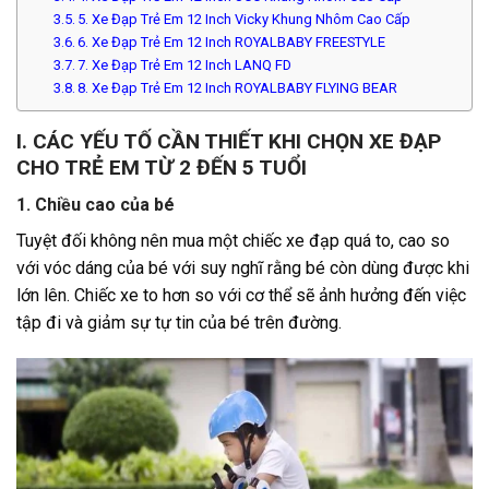
5. Xe Đạp Trẻ Em 12 Inch Vicky Khung Nhôm Cao Cấp
6. Xe Đạp Trẻ Em 12 Inch ROYALBABY FREESTYLE
7. Xe Đạp Trẻ Em 12 Inch LANQ FD
8. Xe Đạp Trẻ Em 12 Inch ROYALBABY FLYING BEAR
I. CÁC YẾU TỐ CẦN THIẾT KHI CHỌN XE ĐẠP
CHO TRẺ EM TỪ 2 ĐẾN 5 TUỔI
1. Chiều cao của bé
Tuyệt đối không nên mua một chiếc xe đạp quá to, cao so
với vóc dáng của bé với suy nghĩ rằng bé còn dùng được khi
lớn lên. Chiếc xe to hơn so với cơ thể sẽ ảnh hưởng đến việc
tập đi và giảm sự tự tin của bé trên đường.