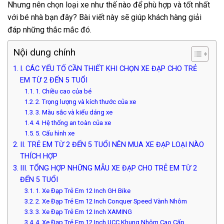
Nhưng nên chọn loại xe như thế nào để phù hợp và tốt nhất
với bé nhà bạn đây? Bài viết này sẽ giúp khách hàng giải
đáp những thắc mắc đó.
Nội dung chính
I. CÁC YẾU TỐ CẦN THIẾT KHI CHỌN XE ĐẠP CHO TRẺ
EM TỪ 2 ĐẾN 5 TUỔI
1. Chiều cao của bé
2. Trọng lượng và kích thước của xe
3. Màu sắc và kiểu dáng xe
4. Hệ thống an toàn của xe
5. Cấu hình xe
II. TRẺ EM TỪ 2 ĐẾN 5 TUỔI NÊN MUA XE ĐẠP LOẠI NÀO
THÍCH HỢP
III. TỔNG HỢP NHỮNG MẪU XE ĐẠP CHO TRẺ EM TỪ 2
ĐẾN 5 TUỔI
1. Xe Đạp Trẻ Em 12 Inch GH Bike
2. Xe Đạp Trẻ Em 12 Inch Conquer Speed Vành Nhôm
3. Xe Đạp Trẻ Em 12 Inch XAMING
4. Xe Đạp Trẻ Em 12 Inch UCC Khung Nhôm Cao Cấp