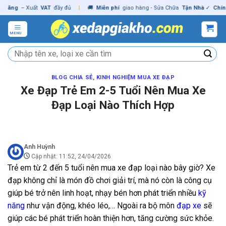
Skip
g
– Xuất
VAT
đầy đủ
|
🚚
Miễn phí
giao hàng - Sửa Chữa
Tận Nhà
✓
Chính hãn
to
content
MENU
Tìm
kiếm:
BLOG CHIA SẺ
,
KINH NGHIỆM MUA XE ĐẠP
Xe Đạp Trẻ Em 2-5 Tuổi Nên Mua Xe
Đạp Loại Nào Thích Hợp
Anh Huỳnh
Cập nhật: 11:52, 24/04/2026
Trẻ em từ 2 đến 5 tuổi nên mua xe đạp loại nào bây giờ? Xe
đạp không chỉ là món đồ chơi giải trí, mà nó còn là công cụ
giúp bé trở nên linh hoạt, nhạy bén hơn phát triển nhiều
kỹ
năng
như vận động, khéo léo,… Ngoài ra bộ môn
đạp xe
sẽ
giúp các bé phát triển hoàn thiện hơn, tăng cường sức khỏe.