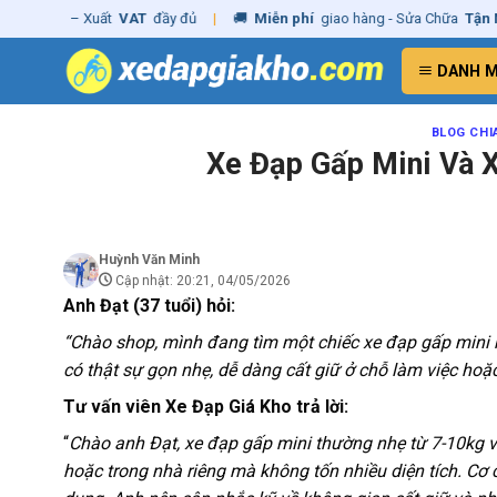
Skip
– Xuất
VAT
đầy đủ
|
🚚
Miễn phí
giao hàng - Sửa Chữa
Tận Nhà
✓
Ch
to
content
DANH 
BLOG CHI
Xe Đạp Gấp Mini Và 
Huỳnh Văn Minh
Cập nhật: 20:21, 04/05/2026
Anh Đạt (37 tuổi) hỏi:
“Chào shop, mình đang tìm một chiếc xe đạp gấp mini n
có thật sự gọn nhẹ, dễ dàng cất giữ ở chỗ làm việc ho
Tư vấn viên Xe Đạp Giá Kho trả lời:
“
Chào anh Đạt, xe đạp gấp mini thường nhẹ từ 7-10kg và
hoặc trong nhà riêng mà không tốn nhiều diện tích. Cơ c