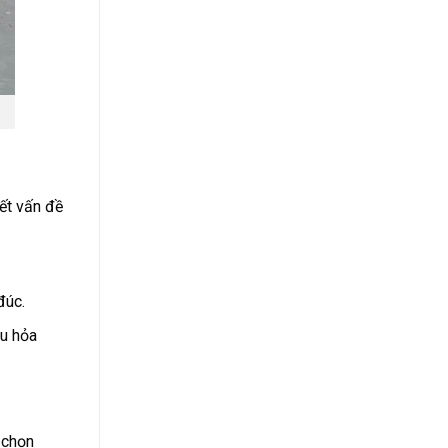
yết vấn đề
đúc.
àu hỏa
 chọn