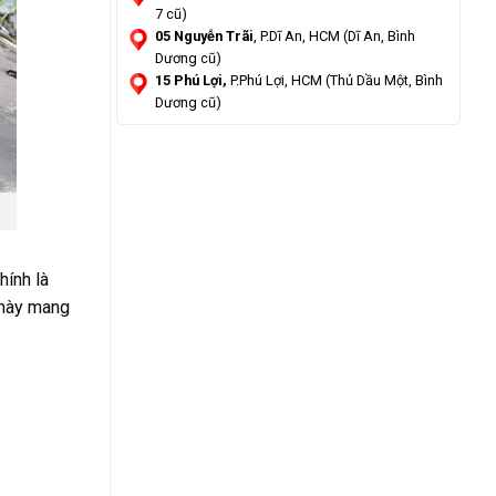
7 cũ)
05 Nguyễn Trãi
, P.Dĩ An, HCM (Dĩ An, Bình
Dương cũ)
15 Phú Lợi,
P.Phú Lợi, HCM (Thủ Dầu Một, Bình
Dương cũ)
hính là
 này mang