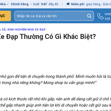
ính hãng
– Xuất
VAT
đầy đủ
|
🚚
Miễn phí
giao hàng - Sửa Chữa
Tận 
Tìm
Hotl
MỤC
kiếm:
028
A SẺ
,
KINH NGHIỆM MUA XE ĐẠP
Xe Đạp Thường Có Gì Khác Biệt?
hỏ gọn để tiện di chuyển trong thành phố. Mình muốn hỏi là lo
ặc trong nhà riêng không? Mong shop tư vấn giúp mình!”
 có kích thước rất nhỏ khi gấp, nên anh dễ dàng cất giữ ở chỗ 
hế gấp nhanh giúp anh tiện lợi khi di chuyển hoặc cất giữ sau k