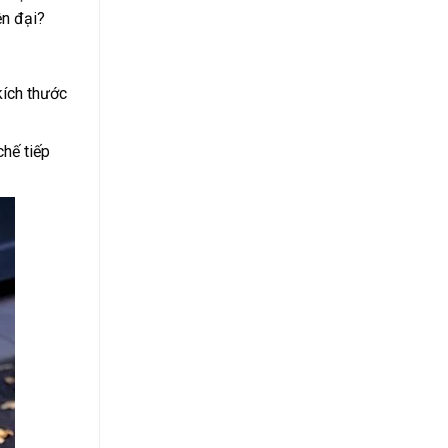
ện đại?
kích thước
chế tiếp