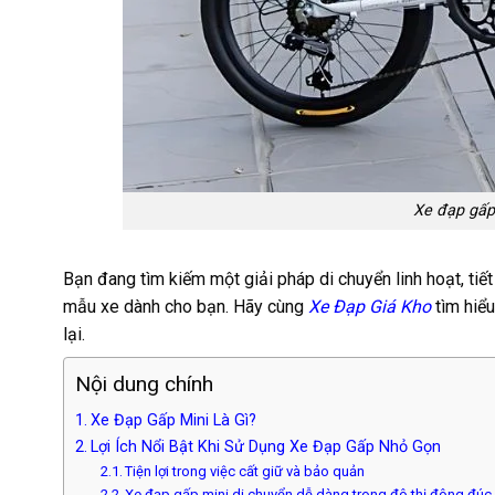
Xe đạp gấp 
Bạn đang tìm kiếm một giải pháp di chuyển linh hoạt, tiế
mẫu xe dành cho bạn. Hãy cùng
Xe Đạp Giá Kho
tìm hiểu
lại.
Nội dung chính
Xe Đạp Gấp Mini Là Gì?
Lợi Ích Nổi Bật Khi Sử Dụng Xe Đạp Gấp Nhỏ Gọn
Tiện lợi trong việc cất giữ và bảo quản
Xe đạp gấp mini di chuyển dễ dàng trong đô thị đông đúc