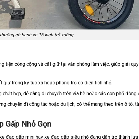
thường có bánh xe 16 inch trở xuống
g tiện công cộng và cất giữ tại văn phòng làm việc, giúp giải qu
giữ trong ký túc xá hoặc phòng trọ có diện tích nhỏ.
 chật hẹp, dễ dàng di chuyển trên vỉa hè hoặc các con phố đông 
g chuyến đi công tác hoặc du lịch, có thể mang theo trên ô tô, t
ạp Gấp Nhỏ Gọn
 xe đạp gấp mini hay xe đạp gấp siêu nhỏ đang dần trở thành lựa