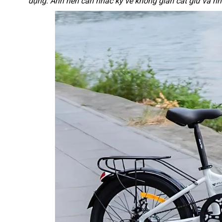
dụng. Anh nên cân nhắc kỹ về không gian cất giữ và nh