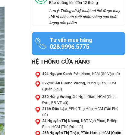
Bảo dưỡng lên đến 12 tháng
Lưu ý: Thông số kỹ thuật có thể được thay
đổi từ nhà sản xuất nhằm nâng cao chất
lượng sản phẩm
Tư vấn mua hàng
028.9996.5775
HỆ THỐNG CỬA HÀNG
494 Nguyễn Oanh
, P.An Nhơn, HCM (Gò Vập cũ)
322/36 An Dương Vương
, P.Chợ Quán, HCM
(Quận 5 cũ)
330 Hùng Vương
, Xã Ngãi Giao, HCM (Châu
Đức, BR-VT cũ)
216A Độc Lập
, P.Phú Thọ Hòa, HCM (Tân Phú
cũ)
24 Nguyễn Thị Nhung
, KĐT Vạn Phúc, P.Hiệp
Bình, HCM (Thủ Đức cũ)
268 Nguyễn Thị Thập
, P.Tân Hưng, HCM (Quận