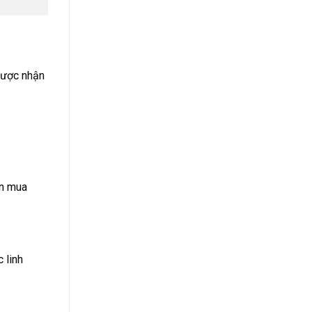
 được nhận
ơn mua
 linh