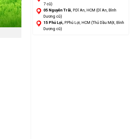
7 cũ)
05 Nguyễn Trãi
, P.Dĩ An, HCM (Dĩ An, Bình
Dương cũ)
15 Phú Lợi,
P.Phú Lợi, HCM (Thủ Dầu Một, Bình
Dương cũ)