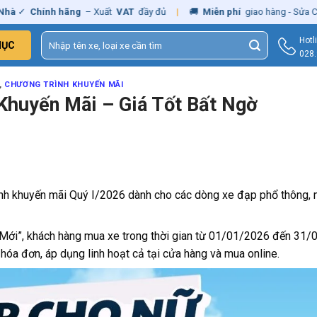
ính hãng
– Xuất
VAT
đầy đủ
|
🚚
Miễn phí
giao hàng - Sửa Chữa
Tận 
Tìm
Hotl
MỤC
kiếm:
028
,
CHƯƠNG TRÌNH KHUYẾN MÃI
Khuyến Mãi – Giá Tốt Bất Ngờ
rình khuyến mãi Quý I/2026 dành cho các dòng xe đạp phổ thông,
ới”, khách hàng mua xe trong thời gian từ 01/01/2026 đến 31
 hóa đơn, áp dụng linh hoạt cả tại cửa hàng và mua online.