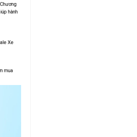
. Chương
giúp hành
Sale Xe
ơn mua