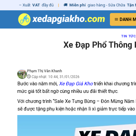
Skip
– Xuất
VAT
đầy đủ
|
🚚
Miễn phí
giao hàng - Sửa Chữa
Tận Nhà
✓
Ch
to
content
DANH 
TIN TỨC
Xe Đạp Phổ Thông 
Phạm Thị Vân Khanh
Cập nhật: 10:44, 31/01/2026
Bước vào năm mới,
Xe Đạp Giá Kho
triển khai chương t
mức giá tốt bất ngờ cùng nhiều ưu đãi thiết thực.
Với chương trình “Sale Xe Tưng Bừng – Đón Mừng Năm M
sẽ được tặng phụ kiện hoặc nhận lì xì giảm trực tiếp vào