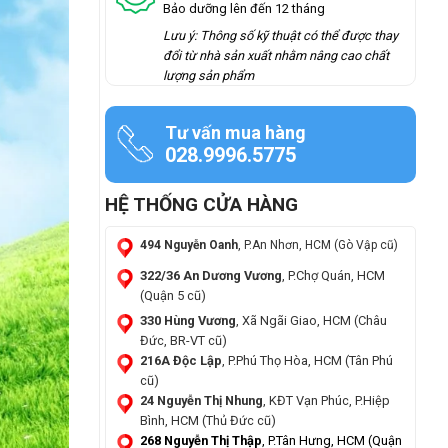
Bảo dưỡng lên đến 12 tháng
Lưu ý: Thông số kỹ thuật có thể được thay
đổi từ nhà sản xuất nhằm nâng cao chất
lượng sản phẩm
Tư vấn mua hàng
028.9996.5775
HỆ THỐNG CỬA HÀNG
494 Nguyễn Oanh
, P.An Nhơn, HCM (Gò Vập cũ)
322/36 An Dương Vương
, P.Chợ Quán, HCM
(Quận 5 cũ)
330 Hùng Vương
, Xã Ngãi Giao, HCM (Châu
Đức, BR-VT cũ)
216A Độc Lập
, P.Phú Thọ Hòa, HCM (Tân Phú
cũ)
24 Nguyễn Thị Nhung
, KĐT Vạn Phúc, P.Hiệp
Bình, HCM (Thủ Đức cũ)
268 Nguyễn Thị Thập
, P.Tân Hưng, HCM (Quận