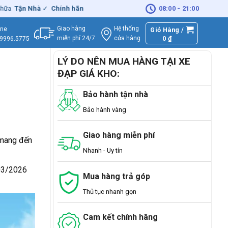
Nhà
✓
Chính hãng
– Xuất
VAT
đầy đủ
|
🚚
Miễn phí
08:00 - 21:00
giao hàng - Sửa 
Giao hàng
Hệ thống
ine
Giỏ Hàng /
miễn phí 24/7
0
₫
cửa hàng
.9996.5775
LÝ DO NÊN MUA HÀNG TẠI XE
ĐẠP GIÁ KHO:
Bảo hành tận nhà
Bảo hành vàng
Giao hàng miễn phí
 mang đến
Nhanh - Uy tín
/03/2026
Mua hàng trả góp
Thủ tục nhanh gọn
Cam kết chính hãng