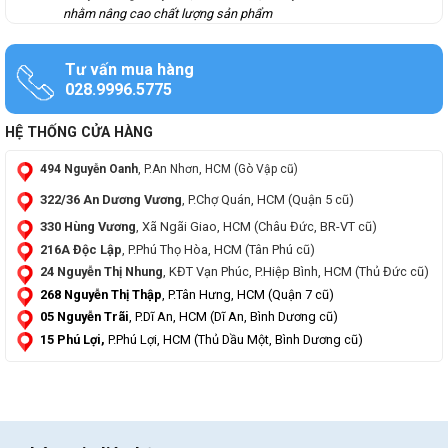
nhằm nâng cao chất lượng sản phẩm
Tư vấn mua hàng
028.9996.5775
HỆ THỐNG CỬA HÀNG
494 Nguyễn Oanh
, P.An Nhơn, HCM (Gò Vập cũ)
322/36 An Dương Vương
, P.Chợ Quán, HCM (Quận 5 cũ)
330 Hùng Vương
, Xã Ngãi Giao, HCM (Châu Đức, BR-VT cũ)
216A Độc Lập
, P.Phú Thọ Hòa, HCM (Tân Phú cũ)
24 Nguyễn Thị Nhung
, KĐT Vạn Phúc, P.Hiệp Bình, HCM (Thủ Đức cũ)
268 Nguyễn Thị Thập
, P.Tân Hưng, HCM (Quận 7 cũ)
05 Nguyễn Trãi
, P.Dĩ An, HCM (Dĩ An, Bình Dương cũ)
15 Phú Lợi,
P.Phú Lợi, HCM (Thủ Dầu Một, Bình Dương cũ)