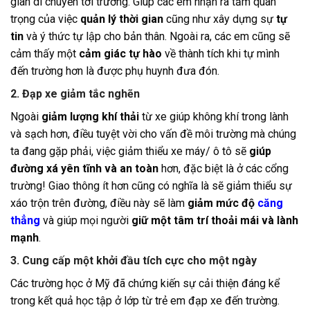
gian di chuyển tới trường. Giúp các em nhận ra tầm quan
trọng của việc
quản lý thời gian
cũng như xây dựng sự
tự
tin
và ý thức tự lập cho bản thân. Ngoài ra, các em cũng sẽ
cảm thấy một
cảm giác tự hào
về thành tích khi tự mình
đến trường hơn là được phụ huynh đưa đón.
2. Đạp xe giảm tắc nghẽn
Ngoài
giảm lượng khí thải
từ xe giúp không khí trong lành
và sạch hơn, điều tuyệt vời cho vấn đề môi trường mà chúng
ta đang gặp phải, việc giảm thiểu xe máy/ ô tô sẽ
giúp
đường xá yên tĩnh và an toàn
hơn, đặc biệt là ở các cổng
trường! Giao thông ít hơn cũng có nghĩa là sẽ giảm thiểu sự
xáo trộn trên đường, điều này sẽ làm
giảm mức độ
căng
thẳng
và giúp mọi người
giữ một tâm trí thoải mái và lành
mạnh
.
3. Cung cấp một khởi đầu tích cực cho một ngày
Các trường học ở Mỹ đã chứng kiến ​​sự cải thiện đáng kể
trong kết quả học tập ở lớp từ trẻ em đạp xe đến trường.