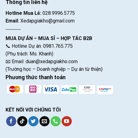
Thông tin liên hệ
Hotline Mua Lẻ:
028.9996.5775
Email:
Xedapgiakho@gmail.com
MUA DỰ ÁN – MUA SỈ – HỢP TÁC B2B
📞 Hotline Dự án: 0981.765.775
(Phụ trách: Ms. Khanh)
📧 Email:
duan@xedapgiakho.com
(Trường học – Doanh nghiệp – Dự án từ thiện)
Phương thức thanh toán
KẾT NỐI VỚI CHÚNG TÔI