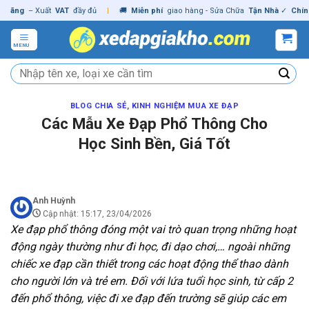
Skip
g
– Xuất
VAT
đầy đủ
|
🚚
Miễn phí
giao hàng - Sửa Chữa
Tận Nhà
✓
Chính hãn
to
content
MENU
Tìm
kiếm:
BLOG CHIA SẺ
,
KINH NGHIỆM MUA XE ĐẠP
Các Mẫu Xe Đạp Phổ Thông Cho
Học Sinh Bền, Giá Tốt
Anh Huỳnh
Cập nhật: 15:17, 23/04/2026
Xe đạp phổ thông đóng một vai trò quan trọng những hoạt
động ngày thường như đi học, đi dạo chơi,… ngoài những
chiếc xe đạp cần thiết trong các hoạt động thể thao dành
cho người lớn và trẻ em. Đối với lứa tuổi học sinh, từ cấp 2
đến phổ thông, việc đi xe đạp đến trường sẽ giúp các em