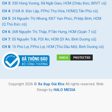
CH 3:
330 Hùng Vương, Xã Ngãi Giao, HCM (Châu Đức, BRVT cũ)
CH 4:
216A Đ. Độc Lập, P.Phú Thọ Hòa, HCM(Q.Tân Phú cũ)
CH 5:
24 Nguyễn Thị Nhung, KĐT Vạn Phúc, P.Hiệp Bình, HCM
(Q.Thủ Đức cũ)
CH 6:
268 Nguyễn Thị Thập, P.Tân Hưng, HCM (Quận 7 cũ)
CH 7:
05 Nguyễn Trãi, P.Dĩ An, HCM (Dĩ An, Bình Dương cũ)
CH 8:
15 Phú Lợi, P.Phú Lợi, HCM (Thủ Dầu Một, Bình Dương cũ)
Copyright 2026 ©
Xe Đạp Giá Kho
All rights reserved. Web
Design by
HALO MEDIA