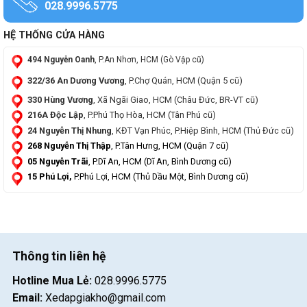
028.9996.5775
HỆ THỐNG CỬA HÀNG
494 Nguyễn Oanh
, P.An Nhơn, HCM (Gò Vập cũ)
322/36 An Dương Vương
, P.Chợ Quán, HCM (Quận 5 cũ)
330 Hùng Vương
, Xã Ngãi Giao, HCM (Châu Đức, BR-VT cũ)
216A Độc Lập
, P.Phú Thọ Hòa, HCM (Tân Phú cũ)
24 Nguyễn Thị Nhung
, KĐT Vạn Phúc, P.Hiệp Bình, HCM (Thủ Đức cũ)
268 Nguyễn Thị Thập
, P.Tân Hưng, HCM (Quận 7 cũ)
05 Nguyễn Trãi
, P.Dĩ An, HCM (Dĩ An, Bình Dương cũ)
15 Phú Lợi,
P.Phú Lợi, HCM (Thủ Dầu Một, Bình Dương cũ)
Thông tin liên hệ
Hotline Mua Lẻ:
028.9996.5775
Email:
Xedapgiakho@gmail.com