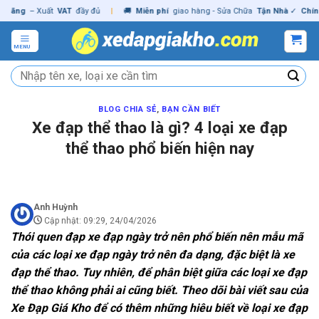
Skip
g
– Xuất
VAT
đầy đủ
|
🚚
Miễn phí
giao hàng - Sửa Chữa
Tận Nhà
✓
Chính hãn
to
content
MENU
Tìm
kiếm:
BLOG CHIA SẺ
,
BẠN CẦN BIẾT
Xe đạp thể thao là gì? 4 loại xe đạp
thể thao phổ biến hiện nay
Anh Huỳnh
Cập nhật: 09:29, 24/04/2026
Thói quen đạp xe đạp ngày trở nên phổ biến nên mẫu mã
của các loại xe đạp ngày trở nên đa dạng, đặc biệt là xe
đạp thể thao. Tuy nhiên, để phân biệt giữa các loại xe đạp
thể thao không phải ai cũng biết. Theo dõi bài viết sau của
Xe Đạp Giá Kho
để có thêm những hiêu biết về loại xe đạp