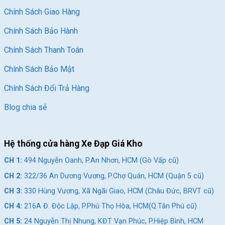
Chính Sách Giao Hàng
Chính Sách Bảo Hành
Chính Sách Thanh Toán
Chính Sách Bảo Mật
Chính Sách Đổi Trả Hàng
Blog chia sẻ
Hệ thống cửa hàng Xe Đạp Giá Kho
CH 1:
494 Nguyễn Oanh, P.An Nhơn, HCM (Gò Vấp cũ)
CH 2:
322/36 An Dương Vương, P.Chợ Quán, HCM (Quận 5 cũ)
CH 3:
330 Hùng Vương, Xã Ngãi Giao, HCM (Châu Đức, BRVT cũ)
CH 4:
216A Đ. Độc Lập, P.Phú Thọ Hòa, HCM(Q.Tân Phú cũ)
CH 5:
24 Nguyễn Thị Nhung, KĐT Vạn Phúc, P.Hiệp Bình, HCM