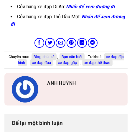
Cửa hàng xe đạp Dĩ An:
Nhấn để xem đường đi
Cửa hàng xe đạp Thủ Dầu Một:
Nhấn để xem đường
đi
Chuyên mục:
Blog chia sẻ
,
Bạn cần biết
- Từ khoá:
xe đạp địa
hình
,
xe đạp đua
,
xe đạp gấp
,
xe đạp thể thao
.
ANH HUỲNH
Để lại một bình luận