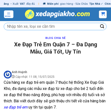
Skip
g
– Xuất
VAT
đầy đủ
|
🚚
Miễn phí
giao hàng - Sửa Chữa
Tận Nhà
✓
Chính hãn
to
content
MENU
Tìm
kiếm:
BLOG CHIA SẺ
Xe Đạp Trẻ Em Quận 7 – Đa Dạng
Mẫu, Giá Tốt, Uy Tín
Anh Huỳnh
Cập nhật: 11:08, 15/07/2025
Cửa hàng xe đạp trẻ em quận 7 thuộc hệ thống Xe Đạp Giá
Kho, đa dạng các mẫu xe đạp từ xe đạp cho bé 2 tuổi đến
xe đạp thể thao năng động, phù hợp với nhiều độ tuổi và sở
thích. Bài viết dưới đây sẽ giới thiệu chi tiết về cửa hàng bán
xe đạp trẻ em
uy tín tại quận 7.