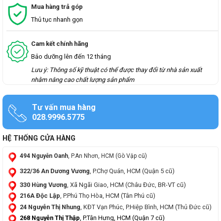
Mua hàng trả góp
Thủ tục nhanh gọn
Cam kết chính hãng
Bảo dưỡng lên đến 12 tháng
Lưu ý: Thông số kỹ thuật có thể được thay đổi từ nhà sản xuất
nhằm nâng cao chất lượng sản phẩm
Tư vấn mua hàng
028.9996.5775
HỆ THỐNG CỬA HÀNG
494 Nguyễn Oanh
, P.An Nhơn, HCM (Gò Vập cũ)
322/36 An Dương Vương
, P.Chợ Quán, HCM (Quận 5 cũ)
330 Hùng Vương
, Xã Ngãi Giao, HCM (Châu Đức, BR-VT cũ)
216A Độc Lập
, P.Phú Thọ Hòa, HCM (Tân Phú cũ)
24 Nguyễn Thị Nhung
, KĐT Vạn Phúc, P.Hiệp Bình, HCM (Thủ Đức cũ)
268 Nguyễn Thị Thập
, P.Tân Hưng, HCM (Quận 7 cũ)