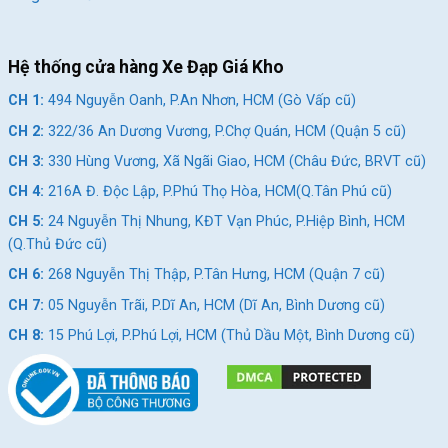
Hệ thống cửa hàng Xe Đạp Giá Kho
CH 1:
494 Nguyễn Oanh, P.An Nhơn, HCM (Gò Vấp cũ)
CH 2:
322/36 An Dương Vương, P.Chợ Quán, HCM (Quận 5 cũ)
CH 3:
330 Hùng Vương, Xã Ngãi Giao, HCM (Châu Đức, BRVT cũ)
CH 4:
216A Đ. Độc Lập, P.Phú Thọ Hòa, HCM(Q.Tân Phú cũ)
CH 5:
24 Nguyễn Thị Nhung, KĐT Vạn Phúc, P.Hiệp Bình, HCM
(Q.Thủ Đức cũ)
CH 6:
268 Nguyễn Thị Thập, P.Tân Hưng, HCM (Quận 7 cũ)
CH 7:
05 Nguyễn Trãi, P.Dĩ An, HCM (Dĩ An, Bình Dương cũ)
CH 8:
15 Phú Lợi, P.Phú Lợi, HCM (Thủ Dầu Một, Bình Dương cũ)