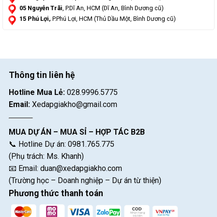
05 Nguyễn Trãi
, P.Dĩ An, HCM (Dĩ An, Bình Dương cũ)
15 Phú Lợi,
P.Phú Lợi, HCM (Thủ Dầu Một, Bình Dương cũ)
Thông tin liên hệ
Hotline Mua Lẻ:
028.9996.5775
Email:
Xedapgiakho@gmail.com
MUA DỰ ÁN – MUA SỈ – HỢP TÁC B2B
📞 Hotline Dự án: 0981.765.775
(Phụ trách: Ms. Khanh)
📧 Email:
duan@xedapgiakho.com
(Trường học – Doanh nghiệp – Dự án từ thiện)
Phương thức thanh toán