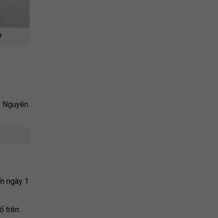
9
. Nguyên
ến ngày 1
ố trên.