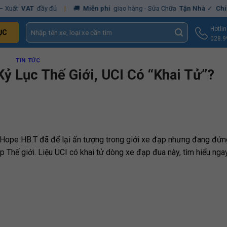
T
đầy đủ
|
🚚
Miễn phí
giao hàng - Sửa Chữa
Tận Nhà
✓
Chính hãng
–
Tìm
Hotli
ỤC
kiếm:
028.9
TIN TỨC
Kỷ Lục Thế Giới, UCI Có “Khai Tử”?
Hope HB.T đã để lại ấn tượng trong giới xe đạp nhưng đang đứn
 Thế giới. Liệu UCI có khai tử dòng xe đạp đua này, tìm hiểu nga