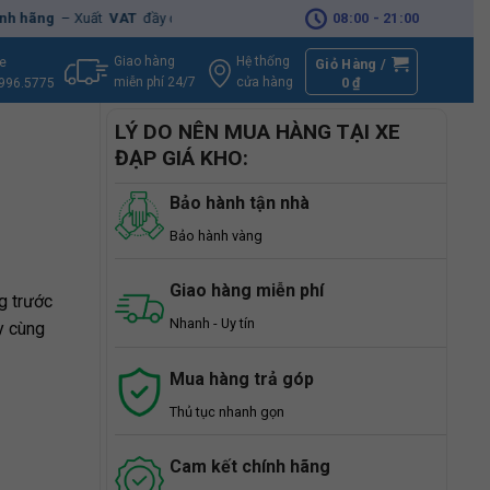
 Xuất
VAT
đầy đủ
|
🚚
Miễn phí
giao hàng - Sửa Chữa
08:00 - 21:00
Tận Nhà
Giao hàng
Hệ thống
ne
Giỏ Hàng /
miễn phí 24/7
0
₫
cửa hàng
996.5775
LÝ DO NÊN MUA HÀNG TẠI XE
ĐẠP GIÁ KHO:
Bảo hành tận nhà
Bảo hành vàng
Giao hàng miễn phí
g trước
Nhanh - Uy tín
y cùng
Mua hàng trả góp
Thủ tục nhanh gọn
Cam kết chính hãng