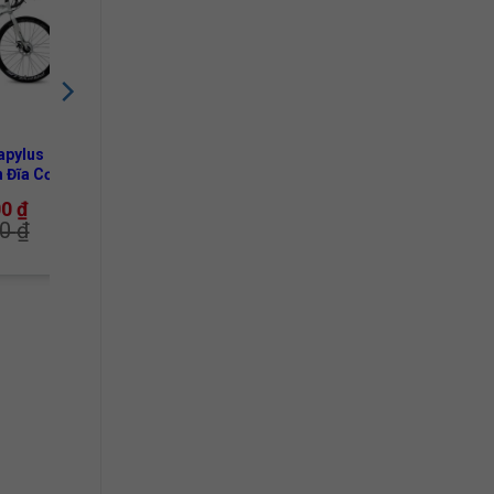
apylus
 Đĩa Cơ
00
₫
00
₫