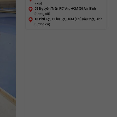
7 cũ)
05 Nguyễn Trãi
, P.Dĩ An, HCM (Dĩ An, Bình
Dương cũ)
15 Phú Lợi,
P.Phú Lợi, HCM (Thủ Dầu Một, Bình
Dương cũ)