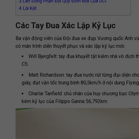
Làn Sóng Phản Đối Quy Định Mới Của UCI
Lời Kết
Các Tay Đua Xác Lập Kỷ Lục
Ba vận động viên của Đội đua xe đạp Vương quốc Anh vừ
có màn trình diễn thuyết phục và xác lập kỷ lục mới.
Will Bjergfelt: tay đua khuyết tật kiêm nhà vô địch
C5.
Matt Richardson: tay đua nước rút từng đại diện ch
giây, đạt vận tốc trung bình 80,5km/h ở nội dung Flyin
Charlie Tanfield: chủ nhân của huy chương bạc Olym
kém kỷ lục của Filippo Ganna 56,792km.