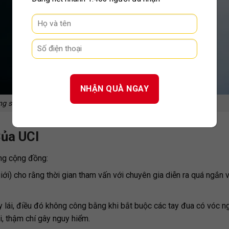
ng săm cho tốc độ cực cao 80kmh
Của UCI
ong cộng đồng:
iới) cho rằng
thời gian tham vấn với chuyên gia diễn ra quá ngắn v
y lái, điều đó không công bằng khi bắt buộc các tay đua có vóc n
ái, thậm chí gây nguy hiểm.