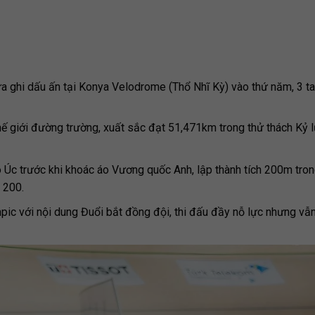
a ghi dấu ấn tại
Konya Velodrome (Thổ Nhĩ Kỳ) vào thứ năm, 3 t
 thế giới đường trường, xuất sắc đạt 51,471km trong thử thách Kỷ 
o Úc trước khi khoác áo Vương quốc Anh, lập thành tích 200m tro
g 200.
pic với nội dung Đuổi bắt đồng đội, thi đấu đầy nỗ lực nhưng vẫ