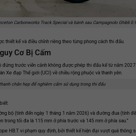
rinceton Carbonworks Track Special và bánh sau Campagnolo Ghibli 0.
thiết kế và điều chỉnh riêng theo từng phong cách thi đấu.
Nguy Cơ Bị Cấm
ại đứng trước viễn cảnh không được phép thi đấu kể từ năm 2027
oàn Xe đạp Thế giới (UCI) về chiều rộng phuộc và thanh yên.
thanh chắn hẹp để nghiêm cấm sử dụng trong thi đấu
biết:
ng bộ (tính đến ngày 1 tháng 1 năm 2026) và đường đua (tính đ
n trong tối đa là 115 mm ở phía trước và 145 mm ở phía sau.”
ope HB.T vi phạm quy định, bởi thiết kế hiện đại vượt quá thông s