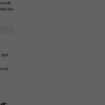
ho biết
 khấu hao
y định
hâm mộ