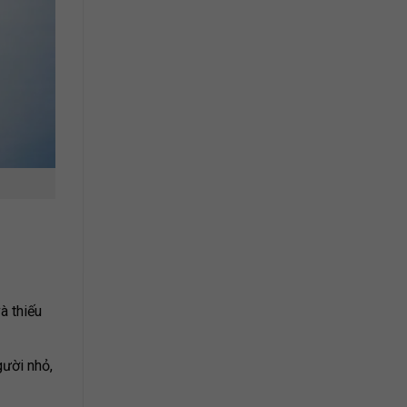
à thiếu
gười nhỏ,