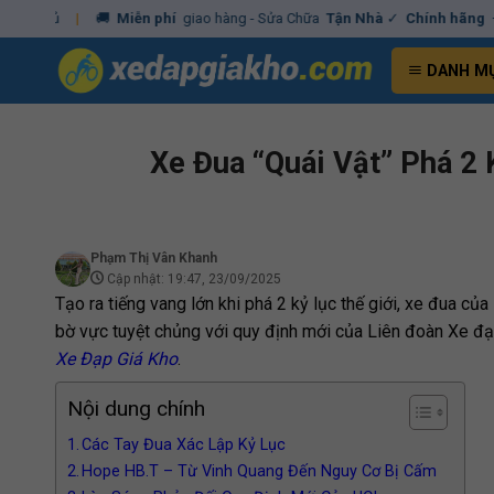
Skip
|
🚚
Miễn phí
giao hàng - Sửa Chữa
Tận Nhà
✓
Chính hãng
– Xuất
VA
to
content
DANH M
Xe Đua “Quái Vật” Phá 2 
Phạm Thị Vân Khanh
Cập nhật: 19:47, 23/09/2025
Tạo ra tiếng vang lớn khi phá 2 kỷ lục thế giới, xe đua của
bờ vực tuyệt chủng với quy định mới của Liên đoàn Xe đạp
Xe Đạp Giá Kho
.
Nội dung chính
Các Tay Đua Xác Lập Kỷ Lục
Hope HB.T – Từ Vinh Quang Đến Nguy Cơ Bị Cấm