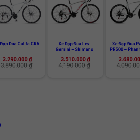
+
+
 Đạp Đua Califa CR6
Xe Đạp Đua Levi
Xe Đạp Đua P
Gemini – Shimano
PR500 – Phanh
3.290.000
₫
3.510.000
₫
3.680.0
3.890.000
₫
4.190.000
₫
4.090.0
i