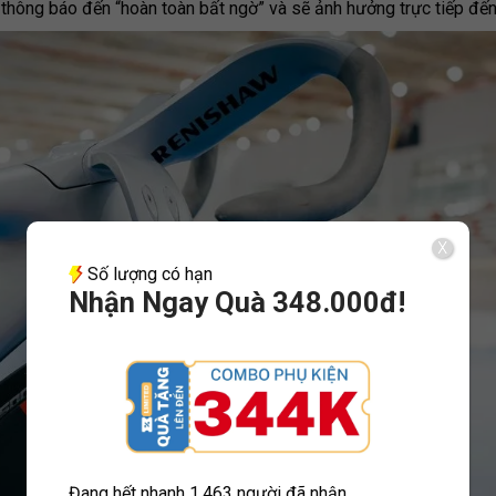
thông báo đến “hoàn toàn bất ngờ” và sẽ ảnh hưởng trực tiếp đến
X
Số lượng có hạn
Nhận Ngay Quà 348.000đ!
Đang hết nhanh
1.463 người đã nhận