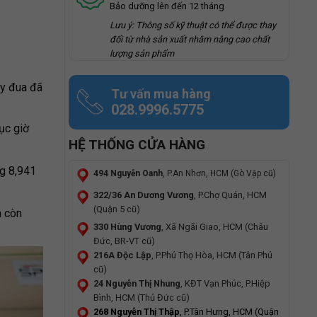
Bảo dưỡng lên đến 12 tháng
Lưu ý: Thông số kỹ thuật có thể được thay
đổi từ nhà sản xuất nhằm nâng cao chất
lượng sản phẩm
ay đua đã
Tư vấn mua hàng
028.9996.5775
lục giờ
HỆ THỐNG CỬA HÀNG
ng 8,941
494 Nguyễn Oanh
, P.An Nhơn, HCM (Gò Vập cũ)
322/36 An Dương Vương
, P.Chợ Quán, HCM
(Quận 5 cũ)
n còn
330 Hùng Vương
, Xã Ngãi Giao, HCM (Châu
Đức, BR-VT cũ)
216A Độc Lập
, P.Phú Thọ Hòa, HCM (Tân Phú
cũ)
24 Nguyễn Thị Nhung
, KĐT Vạn Phúc, P.Hiệp
Bình, HCM (Thủ Đức cũ)
268 Nguyễn Thị Thập
, P.Tân Hưng, HCM (Quận