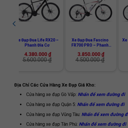
+
+
+
8 –
Xe Đạp Đua Life RX20 –
Xe Đạp Đua Fascino
Xe
Phanh Đĩa Cơ
FR700 PRO – Phanh
Đĩa Cơ
4.380.000
₫
3.850.000
₫
5.600.000
₫
4.500.000
₫
Địa Chỉ Các Cửa Hàng Xe Đạp Giá Kho:
Cửa hàng xe đạp Gò Vấp:
Nhấn để xem đường đi
Cửa hàng xe đạp Quận 5:
Nhấn để xem đường đi
Cửa hàng xe đạp Vũng Tàu:
Nhấn để xem đường đ
Cửa hàng xe đạp Tân Phú:
Nhấn để xem đường đi