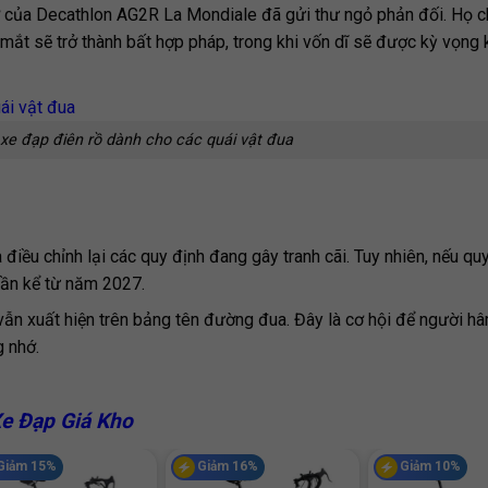
rợ của Decathlon AG2R La Mondiale đã gửi thư ngỏ phản đối. Họ c
 mắt sẽ trở thành bất hợp pháp, trong khi vốn dĩ sẽ được kỳ vọng
xe đạp điên rồ dành cho các quái vật đua
điều chỉnh lại các quy định đang gây tranh cãi. Tuy nhiên, nếu qu
dần kể từ năm 2027.
 vẫn xuất hiện trên bảng tên đường đua. Đây là cơ hội để người 
g nhớ.
Xe Đạp Giá Kho
Giảm 15%
Giảm 16%
Giảm 10%