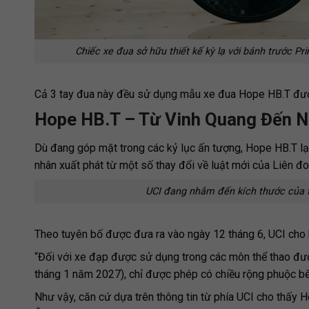
Chiếc xe đua sở hữu thiết kế kỳ lạ với bánh trước P
Cả 3 tay đua này đều sử dụng mẫu xe đua Hope HB.T được 
Hope HB.T – Từ Vinh Quang Đến 
Dù đang góp mặt trong các kỷ lục ấn tượng, Hope HB.T l
nhân xuất phát từ một số thay đổi về luật mới của Liên đ
UCI đang nhắm đến kích thước của 
Theo tuyên bố được đưa ra vào ngày 12 tháng 6, UCI cho 
“Đối với xe đạp được sử dụng trong các môn thể thao đườ
tháng 1 năm 2027), chỉ được phép có chiều rộng phuộc bê
Như vậy, căn cứ dựa trên thông tin từ phía UCI cho thấy H