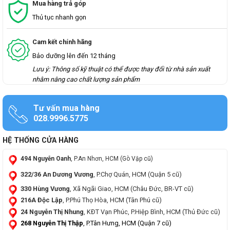
Mua hàng trả góp
Thủ tục nhanh gọn
Cam kết chính hãng
Bảo dưỡng lên đến 12 tháng
Lưu ý: Thông số kỹ thuật có thể được thay đổi từ nhà sản xuất
nhằm nâng cao chất lượng sản phẩm
Tư vấn mua hàng
028.9996.5775
HỆ THỐNG CỬA HÀNG
494 Nguyễn Oanh
, P.An Nhơn, HCM (Gò Vập cũ)
322/36 An Dương Vương
, P.Chợ Quán, HCM (Quận 5 cũ)
330 Hùng Vương
, Xã Ngãi Giao, HCM (Châu Đức, BR-VT cũ)
216A Độc Lập
, P.Phú Thọ Hòa, HCM (Tân Phú cũ)
24 Nguyễn Thị Nhung
, KĐT Vạn Phúc, P.Hiệp Bình, HCM (Thủ Đức cũ)
268 Nguyễn Thị Thập
, P.Tân Hưng, HCM (Quận 7 cũ)