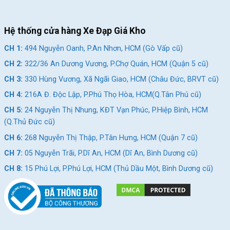
Hệ thống cửa hàng Xe Đạp Giá Kho
CH 1:
494 Nguyễn Oanh, P.An Nhơn, HCM (Gò Vấp cũ)
CH 2:
322/36 An Dương Vương, P.Chợ Quán, HCM (Quận 5 cũ)
CH 3:
330 Hùng Vương, Xã Ngãi Giao, HCM (Châu Đức, BRVT cũ)
CH 4:
216A Đ. Độc Lập, P.Phú Thọ Hòa, HCM(Q.Tân Phú cũ)
CH 5:
24 Nguyễn Thị Nhung, KĐT Vạn Phúc, P.Hiệp Bình, HCM
(Q.Thủ Đức cũ)
CH 6:
268 Nguyễn Thị Thập, P.Tân Hưng, HCM (Quận 7 cũ)
CH 7:
05 Nguyễn Trãi, P.Dĩ An, HCM (Dĩ An, Bình Dương cũ)
CH 8:
15 Phú Lợi, P.Phú Lợi, HCM (Thủ Dầu Một, Bình Dương cũ)