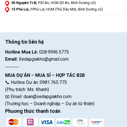
05 Nguyễn Trãi
, P.Dĩ An, HCM (Dĩ An, Bình Dương cũ)
15 Phú Lợi,
P.Phú Lợi, HCM (Thủ Dầu Một, Bình Dương cũ)
Thông tin liên hệ
Hotline Mua Lẻ:
028.9996.5775
Email:
Xedapgiakho@gmail.com
MUA DỰ ÁN – MUA SỈ – HỢP TÁC B2B
📞 Hotline Dự án: 0981.765.775
(Phụ trách: Ms. Khanh)
📧 Email:
duan@xedapgiakho.com
(Trường học – Doanh nghiệp – Dự án từ thiện)
Phương thức thanh toán