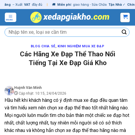
Skip
g
– Xuất
VAT
đầy đủ
|
🚚
Miễn phí
giao hàng - Sửa Chữa
Tận Nhà
✓
Chính hãn
to
content
MENU
Tìm
kiếm:
BLOG CHIA SẺ
,
KINH NGHIỆM MUA XE ĐẠP
Các Hãng Xe Đạp Thể Thao Nổi
Tiếng Tại Xe Đạp Giá Kho
Huỳnh Văn Minh
Cập nhật: 10:15, 24/04/2026
Hầu hết khi khách hàng có ý định mua xe đạp đều quan tâm
và tìm hiểu xem nên chọn xe đạp thể thao tốt nhất hãng nào.
Mọi người luôn muốn tìm cho bản thân một chiếc xe đạp hot
nhất, chất lượng nhất, tuy nhiên mỗi người sẽ có sở thích
khác nhau và không hẳn chọn xe đạp thể thao hãng nào mà