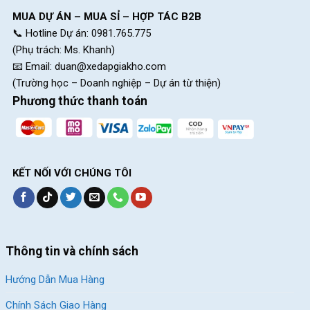
nghiệm tốt nhất tại Xe Đạp Giá Kho.
MUA DỰ ÁN – MUA SỈ – HỢP TÁC B2B
Hãy liên hệ ngay Xe Đạp Giá Kho thông qua đường dây nóng
📞 Hotline Dự án: 0981.765.775
Hotline: 028.9996.5775 để được tư vấn cụ thể nhất nhé!
(Phụ trách: Ms. Khanh)
Xem thêm: Những mẫu xe đạp thể thao mới
📧 Email:
duan@xedapgiakho.com
nhất tại Xe Đạp Giá Kho
(Trường học – Doanh nghiệp – Dự án từ thiện)
Phương thức thanh toán
Giảm 8%
Giảm 10%
KẾT NỐI VỚI CHÚNG TÔI
Xe Đạp Touring QT Bike
Xe Đạp Đua Califa CR550 –
GTS100 – Khung Nhôm,
Khung Magie, LTWOO R5
Thông tin và chính sách
Shimano
5.590.000
₫
7.690.000
₫
Hướng Dẫn Mua Hàng
6.100.000
₫
8.500.000
₫
Chính Sách Giao Hàng