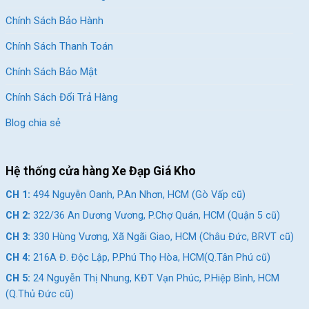
Địa Chỉ Các Cửa Hàng Xe Đạp Giá Kho:
Chính Sách Bảo Hành
Cửa hàng xe đạp Gò Vấp:
Nhấn để xem đường đi
Chính Sách Thanh Toán
Cửa hàng xe đạp Quận 5:
Nhấn để xem đường đi
Chính Sách Bảo Mật
Cửa hàng xe đạp Vũng Tàu:
Nhấn để xem đường đi
Chính Sách Đổi Trả Hàng
Cửa hàng xe đạp Tân Phú:
Nhấn để xem đường đi
Blog chia sẻ
Cửa hàng xe đạp Thủ Đức:
Nhấn để xem đường đi
Cửa hàng xe đạp Quận 7:
Nhấn để xem đường đi
Hệ thống cửa hàng Xe Đạp Giá Kho
Cửa hàng xe đạp Dĩ An:
Nhấn để xem đường đi
CH 1:
494 Nguyễn Oanh, P.An Nhơn, HCM (Gò Vấp cũ)
Cửa hàng xe đạp Thủ Dầu Một:
Nhấn để xem đường đi
CH 2:
322/36 An Dương Vương, P.Chợ Quán, HCM (Quận 5 cũ)
CH 3:
330 Hùng Vương, Xã Ngãi Giao, HCM (Châu Đức, BRVT cũ)
SKU:
M5
CH 4:
216A Đ. Độc Lập, P.Phú Thọ Hòa, HCM(Q.Tân Phú cũ)
Thẻ:
Hợp Kim Nhôm
,
xe đạp cho bé 10 tuổi
,
xe đạp cho bé trai 10 tuổi
,
CH 5:
24 Nguyễn Thị Nhung, KĐT Vạn Phúc, P.Hiệp Bình, HCM
xe đạp địa hình cho học sinh cấp 2
,
Xe đạp địa hình trẻ em
,
xe đạp địa
(Q.Thủ Đức cũ)
hình trẻ em 12-15 tuổi
,
xe đạp thể thao cho bé trai 12 tuổi
,
xe đạp trẻ