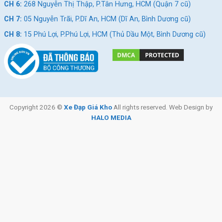
em 10 15 tuổi nam
,
xe đạp trẻ em 12 tuổi
,
xe đạp trẻ em 7-15 tuổi
,
xe
CH 6:
268 Nguyễn Thị Thập, P.Tân Hưng, HCM (Quận 7 cũ)
đạp trẻ em 8 14 tuổi
,
xe đạp trẻ em 8-12 tuổi
,
xe đạp trẻ em từ 10 đến
CH 7:
05 Nguyễn Trãi, P.Dĩ An, HCM (Dĩ An, Bình Dương cũ)
15 tuổi
CH 8:
15 Phú Lợi, P.Phú Lợi, HCM (Thủ Dầu Một, Bình Dương cũ)
Copyright 2026 ©
Xe Đạp Giá Kho
All rights reserved. Web Design by
HALO MEDIA