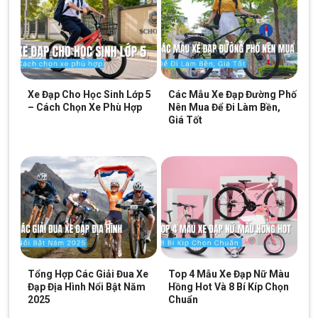
6.100.000
₫
5.390.000
₫
Hệ thống phanh đĩa dầu hiện đại
Tính năng an toàn cũng được đề cao trên dòng xe này. Phanh
Xe Đạp Cho Học Sinh Lớp 5
Các Mẫu Xe Đạp Đường Phố
xe được trang bị 2 phanh đĩa dầu trước và sau. Loại phanh này
– Cách Chọn Xe Phù Hợp
Nên Mua Để Đi Làm Bền,
được dùng rất phổ biến trên các dòng xe đạp địa hình MTB.
Giá Tốt
Tổng Hợp Các Giải Đua Xe
Top 4 Mẫu Xe Đạp Nữ Màu
Đạp Địa Hình Nổi Bật Năm
Hồng Hot Và 8 Bí Kíp Chọn
2025
Chuẩn