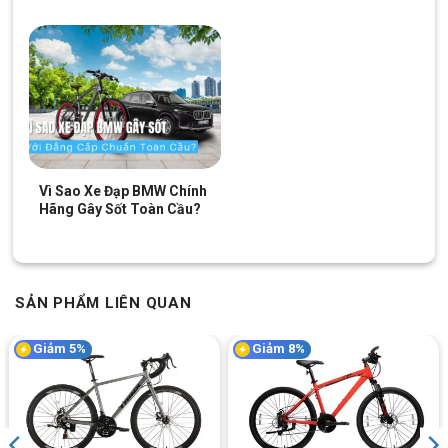
Trang bị hệ thống phanh dầu đảm bảo an toàn cao
Khi bóp phanh, áp suất sẽ truyền qua chất lỏng phía bên trong
dây phanh xuống heo dầu. Nhờ vào áp suất này lớn nên gây ra
lực làm cho piston di chuyển ép 2 miếng gôm thắng kẹp vào
niềng với lực bóp phanh vừa phải.
Vì vậy mà phanh đĩa sẽ cho cảm giác nhạy, ăn và an toàn hơn
Vì Sao Xe Đạp BMW Chính
nhiều loại thắng khác.
Hãng Gây Sốt Toàn Cầu?
Hệ thống phuộc trước giảm sóc
Xe đạp thể thao Fornix M5 Trang bị phuộc trước giảm sóc có
khóa hành trình, cho phép người sử dụng điều chỉnh độ cứng
SẢN PHẨM LIÊN QUAN
mềm của phuộc phù hợp với từng điều kiện đường đi.
Giảm 5%
Giảm 8%