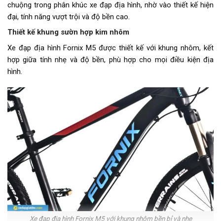
Tăng tốc trước (Gạt
EROADE
chuộng trong phân khúc xe đạp địa hình, nhờ vào thiết kế hiện
đĩa)
đại, tính năng vượt trội và độ bền cao.
Thiết kế khung sườn hợp kim nhôm
Tăng tốc sau (Gạt líp)
EROADE
Xe đạp địa hình Fornix M5 được thiết kế với khung nhôm, kết
Đùi đĩa
Hợp kim nhôm, Cốt vuông, Bạc
hợp giữa tính nhẹ và độ bền, phù hợp cho mọi điều kiện địa
đạn
hình.
Dĩa
3 Tầng
Líp
Líp thả Shunshine 9 tầng
Sên (xích)
Narrow 9 tốc độ
Trọng lượng xe
16,5kg
Trọng lượng thùng
19,7kg - 136x19x78
Yên
FORNIX
Cọc/cốt yên
Hợp kim nhôm FORNIX
Xe đạp địa hình Fornix M5 với khung nhôm bền bỉ và nhẹ