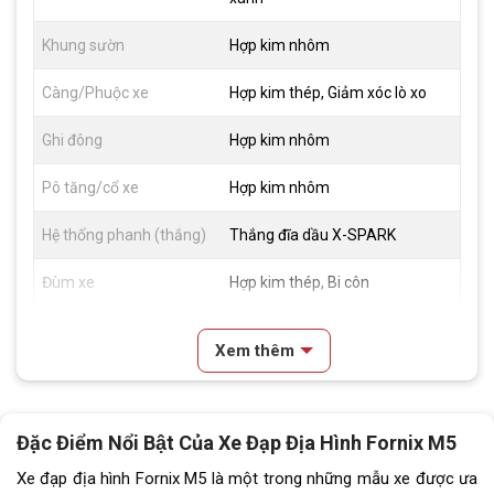
Khung sườn
Hợp kim nhôm
Càng/Phuộc xe
Hợp kim thép, Giảm xóc lò xo
Ghi đông
Hợp kim nhôm
Pô tăng/cổ xe
Hợp kim nhôm
Hệ thống phanh (thắng)
Thắng đĩa dầu X-SPARK
Đùm xe
Hợp kim thép, Bi côn
Vành xe
Hợp kim nhôm 2 lớp,cao 2,5cm
Xem thêm
Lốp xe
CST 26×1.95
Tay đề
Tay đề bấm EROADE (3 đĩa, 9
Đặc Điểm Nổi Bật Của Xe
Đạp Địa Hình Fornix M5
líp)
Xe đạp địa hình Fornix M5 là một trong những mẫu xe được ưa