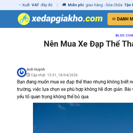
Skip
– Xuất
VAT
đầy đủ
|
🚚
Miễn phí
giao hàng - Sửa Chữa
Tận Nhà
✓
Chí
to
content
DANH 
BLOG CHI
Nên Mua Xe Đạp Thể Th
Anh Huỳnh
Cập nhật: 15:01, 18/04/2026
Bạn đang muốn mua xe đạp thể thao nhưng không biết nê
trường, việc lựa chọn xe phù hợp không hề đơn giản. Bài 
yếu tố quan trọng không thể bỏ qua.