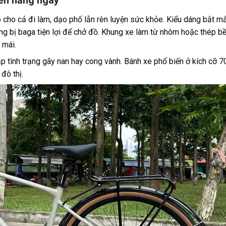
ển hằng ngày
p cho cả đi làm, dạo phố lẫn rèn luyện sức khỏe. Kiểu dáng bắt m
g bị baga tiện lợi để chở đồ. Khung xe làm từ nhôm hoặc thép bề
 mái.
gặp tình trạng gãy nan hay cong vành. Bánh xe phổ biến ở kích cỡ
đô thị.