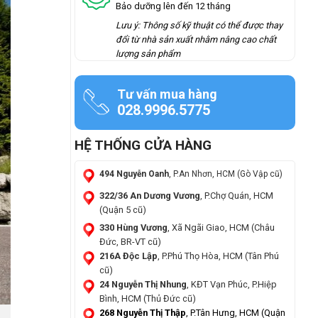
Bảo dưỡng lên đến 12 tháng
Lưu ý: Thông số kỹ thuật có thể được thay
đổi từ nhà sản xuất nhằm nâng cao chất
lượng sản phẩm
Tư vấn mua hàng
028.9996.5775
HỆ THỐNG CỬA HÀNG
494 Nguyễn Oanh
, P.An Nhơn, HCM (Gò Vập cũ)
322/36 An Dương Vương
, P.Chợ Quán, HCM
(Quận 5 cũ)
330 Hùng Vương
, Xã Ngãi Giao, HCM (Châu
Đức, BR-VT cũ)
216A Độc Lập
, P.Phú Thọ Hòa, HCM (Tân Phú
cũ)
24 Nguyễn Thị Nhung
, KĐT Vạn Phúc, P.Hiệp
Bình, HCM (Thủ Đức cũ)
268 Nguyễn Thị Thập
, P.Tân Hưng, HCM (Quận