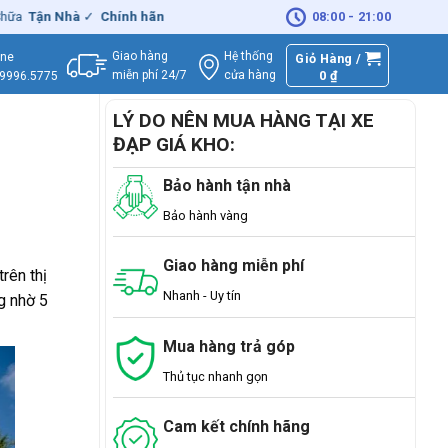
hà
✓
Chính hãng
– Xuất
VAT
đầy đủ
|
🚚
Miễn phí
08:00 - 21:00
giao hàng - Sửa C
Giao hàng
Hệ thống
ine
Giỏ Hàng /
miễn phí 24/7
0
₫
cửa hàng
.9996.5775
LÝ DO NÊN MUA HÀNG TẠI XE
ĐẠP GIÁ KHO:
Bảo hành tận nhà
Bảo hành vàng
Giao hàng miễn phí
rên thị
Nhanh - Uy tín
g nhờ 5
Mua hàng trả góp
Thủ tục nhanh gọn
Cam kết chính hãng