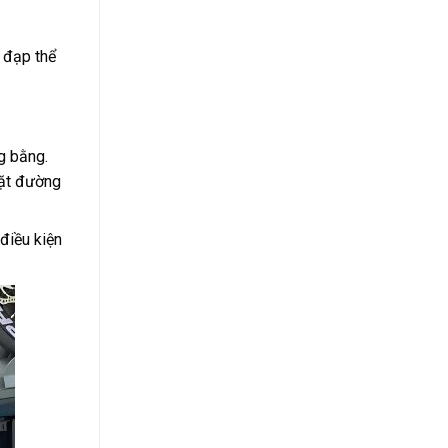
e đạp thể
g bằng.
mặt đường
điều kiện