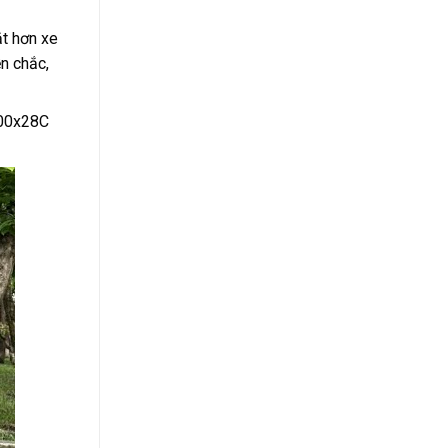
ắt hơn xe
n chắc,
 700x28C