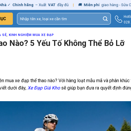
nh hãng
– Xuất
VAT
đầy đủ
|
🚚
Miễn phí
giao hàng - Sửa Chữa
Tận N
Tìm
Hotl
MỤC
kiếm:
028
A SẺ
,
KINH NGHIỆM MUA XE ĐẠP
ao Nào? 5 Yếu Tố Không Thể Bỏ Lỡ
n mua xe đạp thể thao nào? Với hàng loạt mẫu mã và phân khúc t
viết dưới đây,
Xe Đạp Giá Kho
sẽ giúp bạn đưa ra quyết định đún