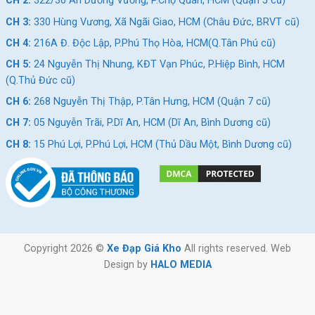
CH 2:
322/36 An Dương Vương, P.Chợ Quán, HCM (Quận 5 cũ)
CH 3:
330 Hùng Vương, Xã Ngãi Giao, HCM (Châu Đức, BRVT cũ)
CH 4:
216A Đ. Độc Lập, P.Phú Thọ Hòa, HCM(Q.Tân Phú cũ)
CH 5:
24 Nguyễn Thị Nhung, KĐT Vạn Phúc, P.Hiệp Bình, HCM
(Q.Thủ Đức cũ)
CH 6:
268 Nguyễn Thị Thập, P.Tân Hưng, HCM (Quận 7 cũ)
CH 7:
05 Nguyễn Trãi, P.Dĩ An, HCM (Dĩ An, Bình Dương cũ)
CH 8:
15 Phú Lợi, P.Phú Lợi, HCM (Thủ Dầu Một, Bình Dương cũ)
Copyright 2026 ©
Xe Đạp Giá Kho
All rights reserved. Web
Design by
HALO MEDIA