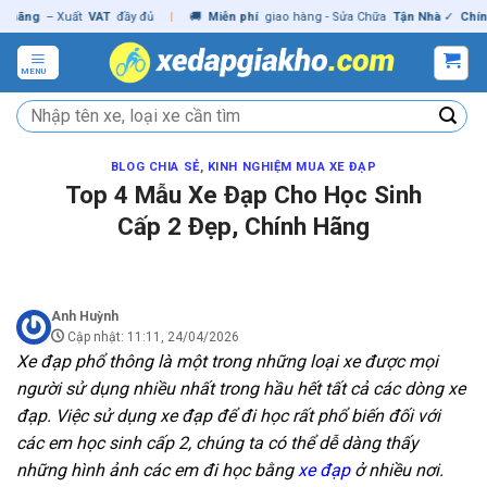
Skip
g
– Xuất
VAT
đầy đủ
|
🚚
Miễn phí
giao hàng - Sửa Chữa
Tận Nhà
✓
Chính hã
to
content
MENU
Tìm
kiếm:
BLOG CHIA SẺ
,
KINH NGHIỆM MUA XE ĐẠP
Top 4 Mẫu Xe Đạp Cho Học Sinh
Cấp 2 Đẹp, Chính Hãng
Anh Huỳnh
Cập nhật: 11:11, 24/04/2026
Xe đạp phổ thông là một trong những loại xe được mọi
người sử dụng nhiều nhất trong hầu hết tất cả các dòng xe
đạp. Việc sử dụng xe đạp để đi học rất phổ biến đối với
các em học sinh cấp 2, chúng ta có thể dễ dàng thấy
những hình ảnh các em đi học bằng
xe đạp
ở nhiều nơi.