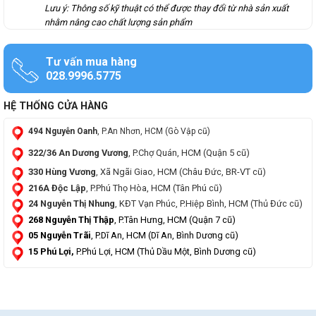
Lưu ý: Thông số kỹ thuật có thể được thay đổi từ nhà sản xuất
nhằm nâng cao chất lượng sản phẩm
Tư vấn mua hàng
028.9996.5775
HỆ THỐNG CỬA HÀNG
494 Nguyễn Oanh
, P.An Nhơn, HCM (Gò Vập cũ)
322/36 An Dương Vương
, P.Chợ Quán, HCM (Quận 5 cũ)
330 Hùng Vương
, Xã Ngãi Giao, HCM (Châu Đức, BR-VT cũ)
216A Độc Lập
, P.Phú Thọ Hòa, HCM (Tân Phú cũ)
24 Nguyễn Thị Nhung
, KĐT Vạn Phúc, P.Hiệp Bình, HCM (Thủ Đức cũ)
268 Nguyễn Thị Thập
, P.Tân Hưng, HCM (Quận 7 cũ)
05 Nguyễn Trãi
, P.Dĩ An, HCM (Dĩ An, Bình Dương cũ)
15 Phú Lợi,
P.Phú Lợi, HCM (Thủ Dầu Một, Bình Dương cũ)