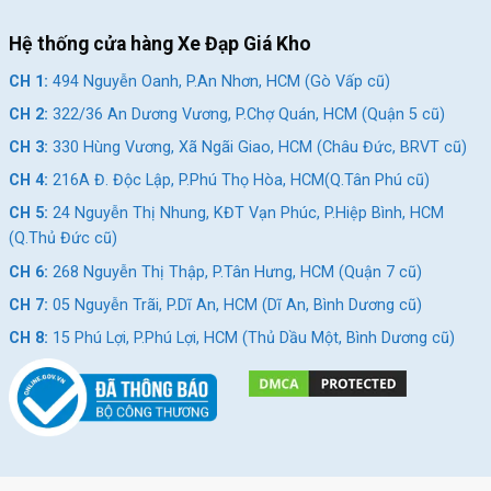
Hệ thống cửa hàng Xe Đạp Giá Kho
CH 1:
494 Nguyễn Oanh, P.An Nhơn, HCM (Gò Vấp cũ)
CH 2:
322/36 An Dương Vương, P.Chợ Quán, HCM (Quận 5 cũ)
CH 3:
330 Hùng Vương, Xã Ngãi Giao, HCM (Châu Đức, BRVT cũ)
CH 4:
216A Đ. Độc Lập, P.Phú Thọ Hòa, HCM(Q.Tân Phú cũ)
CH 5:
24 Nguyễn Thị Nhung, KĐT Vạn Phúc, P.Hiệp Bình, HCM
(Q.Thủ Đức cũ)
CH 6:
268 Nguyễn Thị Thập, P.Tân Hưng, HCM (Quận 7 cũ)
CH 7:
05 Nguyễn Trãi, P.Dĩ An, HCM (Dĩ An, Bình Dương cũ)
CH 8:
15 Phú Lợi, P.Phú Lợi, HCM (Thủ Dầu Một, Bình Dương cũ)