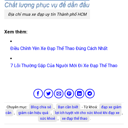
Địa chỉ mua xe đạp uy tín Thành phố HCM
Xem thêm:
Điều Chỉnh Yên Xe Đạp Thể Thao Đúng Cách Nhất
7 Lỗi Thường Gặp Của Người Mới Đi Xe Đạp Thể Thao
Chuyên mục:
Blog chia sẻ
,
Bạn cần biết
- Từ khoá:
đạp xe giảm
cân
,
giảm cân hiệu quả
,
lợi ích tuyệt vời cho sức khoẻ khi đạp xe
,
sức khoẻ
,
xe đạp thể thao
.