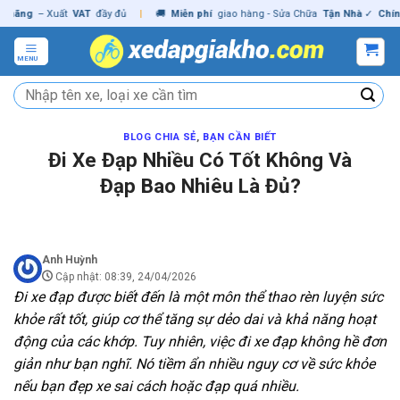
Skip
g
– Xuất
VAT
đầy đủ
|
🚚
Miễn phí
giao hàng - Sửa Chữa
Tận Nhà
✓
Chính hãn
to
content
MENU
Tìm
kiếm:
BLOG CHIA SẺ
,
BẠN CẦN BIẾT
Đi Xe Đạp Nhiều Có Tốt Không Và
Đạp Bao Nhiêu Là Đủ?
Anh Huỳnh
Cập nhật: 08:39, 24/04/2026
Đi xe đạp được biết đến là một môn thể thao rèn luyện sức
khỏe rất tốt, giúp cơ thể tăng sự dẻo dai và khả năng hoạt
động của các khớp. Tuy nhiên, việc đi xe đạp không hề đơn
giản như bạn nghĩ. Nó tiềm ẩn nhiều nguy cơ về sức khỏe
nếu bạn đẹp xe sai cách hoặc đạp quá nhiều.