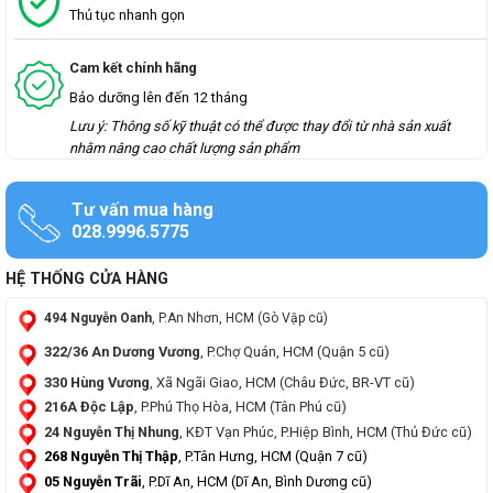
Thủ tục nhanh gọn
Cam kết chính hãng
Bảo dưỡng lên đến 12 tháng
Lưu ý: Thông số kỹ thuật có thể được thay đổi từ nhà sản xuất
nhằm nâng cao chất lượng sản phẩm
Tư vấn mua hàng
028.9996.5775
HỆ THỐNG CỬA HÀNG
494 Nguyễn Oanh
, P.An Nhơn, HCM (Gò Vập cũ)
322/36 An Dương Vương
, P.Chợ Quán, HCM (Quận 5 cũ)
330 Hùng Vương
, Xã Ngãi Giao, HCM (Châu Đức, BR-VT cũ)
216A Độc Lập
, P.Phú Thọ Hòa, HCM (Tân Phú cũ)
24 Nguyễn Thị Nhung
, KĐT Vạn Phúc, P.Hiệp Bình, HCM (Thủ Đức cũ)
268 Nguyễn Thị Thập
, P.Tân Hưng, HCM (Quận 7 cũ)
05 Nguyễn Trãi
, P.Dĩ An, HCM (Dĩ An, Bình Dương cũ)