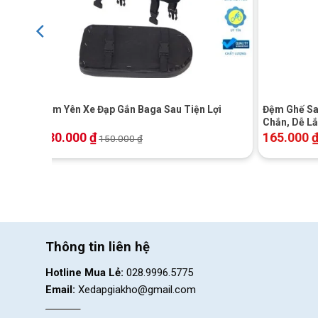
+
+
 Khóa
Đệm Yên Xe Đạp Gắn Baga Sau Tiện Lợi
Đệm Ghế Sa
Chắn, Dễ L
130.000
₫
165.000
150.000
₫
Thông tin liên hệ
Hotline Mua Lẻ:
028.9996.5775
Email:
Xedapgiakho@gmail.com