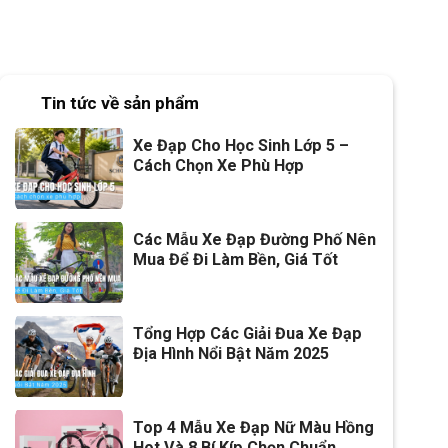
Tin tức về sản phẩm
Xe Đạp Cho Học Sinh Lớp 5 –
Cách Chọn Xe Phù Hợp
Các Mẫu Xe Đạp Đường Phố Nên
Mua Để Đi Làm Bền, Giá Tốt
Tổng Hợp Các Giải Đua Xe Đạp
Địa Hình Nổi Bật Năm 2025
Top 4 Mẫu Xe Đạp Nữ Màu Hồng
Hot Và 8 Bí Kíp Chọn Chuẩn