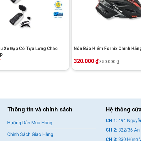
+
u Xe Đạp Có Tựa Lưng Chắc
Nón Bảo Hiểm Fornix Chính Hãn
ắp
₫
320.000
₫
350.000
₫
Thông tin và chính sách
Hệ thống cử
CH 1:
494 Nguyễn
Hướng Dẫn Mua Hàng
CH 2:
322/36 An 
Chính Sách Giao Hàng
CH 3:
330 Hùng V