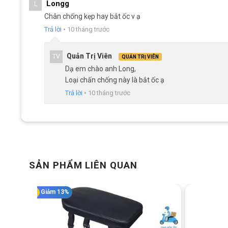
Longg
L
Chân chống kẹp hay bắt ốc v ạ
Xe Đạp Touring
Xe Đạp Touring
Xe Đạ
Trả lời
•
10 tháng trước
QT Bike GTS100 –
Fornix F9 –
Volta 7
Khung Nhôm,
Shimano
Khun
5.590.000
₫
5.060.000
₫
7.2
Shimano
Phan
6.100.000
₫
5.390.000
₫
8.0
Quản Trị Viên
TV
QUẢN TRỊ VIÊN
Dạ em chào anh Long,
Loại chấn chống này là bắt ốc ạ
SKU:
chongdadiemnhom
Trả lời
•
10 tháng trước
SẢN PHẨM LIÊN QUAN
Giảm 13%