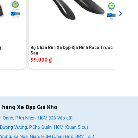
+
g
Bộ Chắn Bùn Xe Đạp Địa Hình Raca Trước
Sau
99.000
₫
a hàng Xe Đạp Giá Kho
 Oanh, P.An Nhơn, HCM (Gò Vấp cũ)
Dương Vương, P.Chợ Quán, HCM (Quận 5 cũ)
ương, Xã Ngãi Giao, HCM (Châu Đức, BRVT cũ)