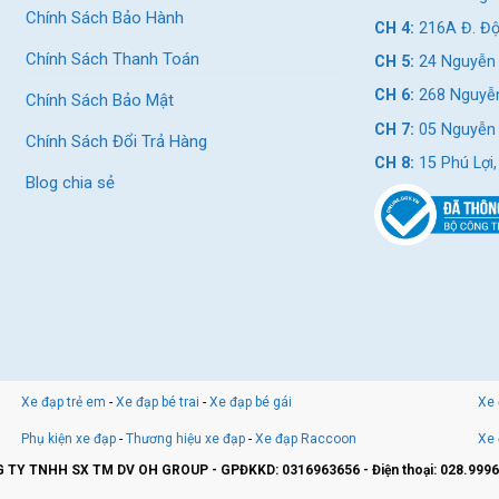
Chính Sách Bảo Hành
CH 4:
216A Đ. Độ
Chính Sách Thanh Toán
CH 5:
24 Nguyễn 
CH 6:
268 Nguyễn
Chính Sách Bảo Mật
CH 7:
05 Nguyễn T
Chính Sách Đổi Trả Hàng
CH 8:
15 Phú Lợi
Blog chia sẻ
Xe đạp trẻ em
-
Xe đạp bé trai
-
Xe đạp bé gái
Xe 
Phụ kiện xe đạp
-
Thương hiệu xe đạp
-
Xe đạp Raccoon
Xe 
 TY TNHH SX TM DV OH GROUP - GPĐKKD: 0316963656 - Điện thoại: 028.9996