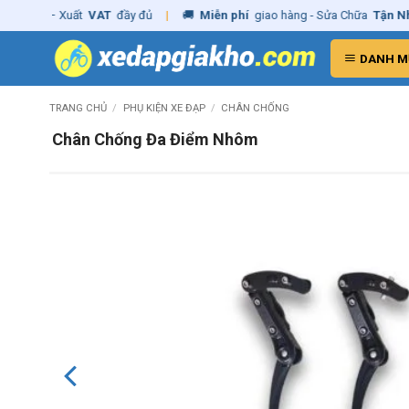
Skip
ng
– Xuất
VAT
đầy đủ
|
🚚
Miễn phí
giao hàng - Sửa Chữa
Tận Nhà
✓
to
content
DANH M
TRANG CHỦ
/
PHỤ KIỆN XE ĐẠP
/
CHÂN CHỐNG
Chân Chống Đa Điểm Nhôm