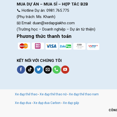
MUA DỰ ÁN – MUA SỈ – HỢP TÁC B2B
📞 Hotline Dự án: 0981.765.775
(Phụ trách: Ms. Khanh)
📧 Email:
duan@xedapgiakho.com
(Trường học – Doanh nghiệp – Dự án từ thiện)
Phương thức thanh toán
KẾT NỐI VỚI CHÚNG TÔI
Xe đạp thể thao
-
Xe đạp thể thao nữ
-
Xe đạp thể thao nam
Xe đạp đua
-
Xe đạp đua Carbon
-
Xe đạp gấp
CÔNG