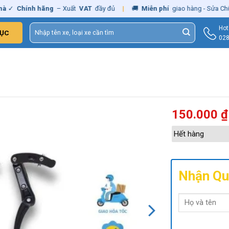
Chính hãng
– Xuất
VAT
đầy đủ
|
🚚
Miễn phí
giao hàng - Sửa Chữa
Tậ
Tìm
Hot
ỤC
kiếm:
028
150.000
₫
Hết hàng
Nhận Qu