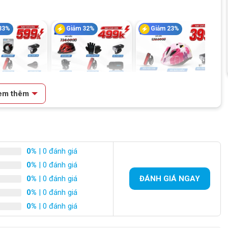
33%
Giảm 32%
Giảm 23%
+
+
em thêm
Phụ Kiện Xe
Combo Phụ Kiện Xe
Combo Phụ Kiện Xe
p 599K
Đạp 499K
Đạp Bé Gái 399K
9.000
₫
499.000
₫
399.000
₫
.000
₫
736.000
₫
518.000
₫
0%
| 0 đánh giá
0%
| 0 đánh giá
0%
| 0 đánh giá
ĐÁNH GIÁ NGAY
a Điểm Nhôm
0%
| 0 đánh giá
0%
| 0 đánh giá
g cần tìm chỗ dựa, tiết kiệm thời gian và công sức.