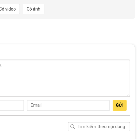
Có video
Có ảnh
g xe bị ngã đổ, từ đó bảo vệ khung xe và các bộ phận khác khỏi
 không chỉ hữu ích mà còn làm tăng vẻ đẹp cho chiếc xe đạp của
chống đa điểm nhôm cho xe đạp của bạn. Với thiết kế thông
i và bảo vệ hiệu quả cho xe của bạn.
 Giá Kho
GỬI
 9%
Giảm 5%
Giảm 5%
+
+