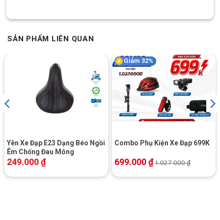
đến vừa hoặc di chuyển qua những đoạn đường ẩm ướt. Bề
mắt đèn và còi được bọc kín khít, ngăn nước, bụi và hơi ẩm xâm
nhập, đảm bảo các linh kiện bên trong luôn hoạt động ổn định.
SẢN PHẨM LIÊN QUAN
Giảm 32%
Yên Xe Đạp E23 Dạng Béo Ngồi
Combo Phụ Kiện Xe Đạp 699K
Êm Chống Đau Mông
249.000
₫
699.000
₫
1.027.000
₫
Mặt ngoài của đèn và coi được bao kín, chống ẩm ướt