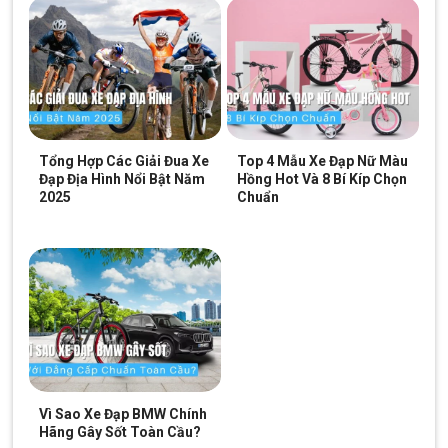
Tổng Hợp Các Giải Đua Xe
Top 4 Mẫu Xe Đạp Nữ Màu
Đạp Địa Hình Nổi Bật Năm
Hồng Hot Và 8 Bí Kíp Chọn
2025
Chuẩn
Đèn còi xe đạp giúp người đạp xe tham gia giao thông an toàn
Hoạt động tốt trong trời mưa
Vì Sao Xe Đạp BMW Chính
Đèn có khả năng chống thấm hiệu quả trong điều kiện mưa nhỏ
Hãng Gây Sốt Toàn Cầu?