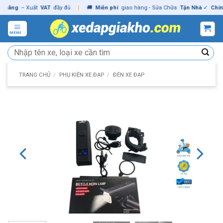
Skip
ng
– Xuất
VAT
đầy đủ
|
🚚
Miễn phí
giao hàng - Sửa Chữa
Tận Nhà
✓
Chính hã
to
content
MENU
Tìm
kiếm:
TRANG CHỦ
/
PHỤ KIỆN XE ĐẠP
/
ĐÈN XE ĐẠP