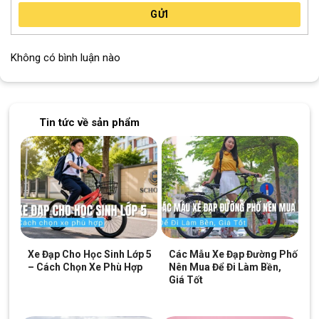
GỬI
Đèn còi xe đạp nhỏ gọn, tiện lợi cho người dùng
Không có bình luận nào
Phần thân đền được làm từ nhựa cao cấp, chịu va đập tốt,
không bị nứt vỡ khi gặp thời tiết khắc nghiệt. Bộ phận gắn đèn
thường sử dụng dây silicon đàn hồi hoặc khóa cài nhanh, giúp
Tin tức về sản phẩm
lắp đặt dễ dàng, nhanh chóng. Nhờ đó, người dùng có thể tháo
rời khi không sử dụng hoặc sạc pin thuận tiện.
Pin sạc USB tiện lợi
Đèn còi xe đạp được trang bị pin lithium dung lượng cao từ
1200 – 2000 mAh tùy phiên bản, hỗ trợ sạc qua cổng USB hiện
đại. Chỉ cần 2 – 3 giờ sạc đầy, đèn có thể hoạt động liên tục
trong 5 – 8 giờ tùy chế độ sáng.
Xe Đạp Cho Học Sinh Lớp 5
Các Mẫu Xe Đạp Đường Phố
– Cách Chọn Xe Phù Hợp
Nên Mua Để Đi Làm Bền,
Đèn có đèn báo thông minh, giúp bạn dễ dàng theo dõi dung
Giá Tốt
lượng còn lại để sạc pin kịp thời, tránh gián đoạn trong quá trình
sử dụng.