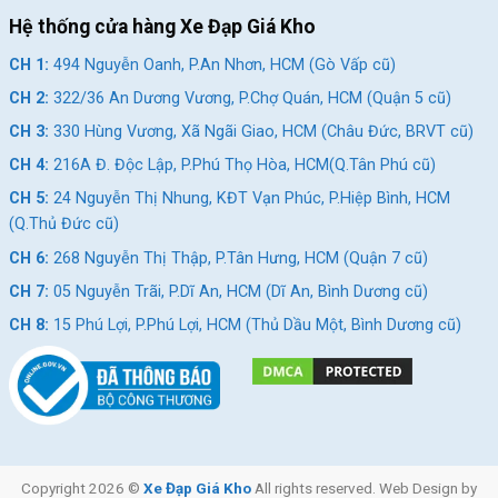
Combo Phụ Kiện Xe Đạp
Combo Phụ Kiện Xe Đạp
Hệ thống cửa hàng Xe Đạp Giá Kho
699K
599K
CH 1:
494 Nguyễn Oanh, P.An Nhơn, HCM (Gò Vấp cũ)
699.000
₫
895.000
₫
599.000
₫
1.027.000
₫
CH 2:
322/36 An Dương Vương, P.Chợ Quán, HCM (Quận 5 cũ)
CH 3:
330 Hùng Vương, Xã Ngãi Giao, HCM (Châu Đức, BRVT cũ)
CH 4:
216A Đ. Độc Lập, P.Phú Thọ Hòa, HCM(Q.Tân Phú cũ)
Địa Chỉ Các Cửa Hàng Xe Đạp Giá Kho:
CH 5:
24 Nguyễn Thị Nhung, KĐT Vạn Phúc, P.Hiệp Bình, HCM
Cửa hàng xe đạp Gò Vấp:
Nhấn để xem đường đi
(Q.Thủ Đức cũ)
Cửa hàng xe đạp Quận 5:
Nhấn để xem đường đi
CH 6:
268 Nguyễn Thị Thập, P.Tân Hưng, HCM (Quận 7 cũ)
Cửa hàng xe đạp Vũng Tàu:
Nhấn để xem đường đi
CH 7:
05 Nguyễn Trãi, P.Dĩ An, HCM (Dĩ An, Bình Dương cũ)
Cửa hàng xe đạp Tân Phú:
Nhấn để xem đường đi
CH 8:
15 Phú Lợi, P.Phú Lợi, HCM (Thủ Dầu Một, Bình Dương cũ)
Cửa hàng xe đạp Thủ Đức:
Nhấn để xem đường đi
Cửa hàng xe đạp Quận 7:
Nhấn để xem đường đi
Cửa hàng xe đạp Dĩ An:
Nhấn để xem đường đi
Cửa hàng xe đạp Thủ Dầu Một:
Nhấn để xem đường đi
Copyright 2026 ©
Xe Đạp Giá Kho
All rights reserved. Web Design by