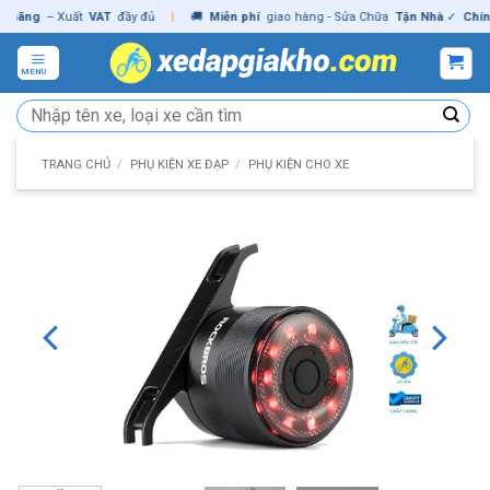
Skip
ng
– Xuất
VAT
đầy đủ
|
🚚
Miễn phí
giao hàng - Sửa Chữa
Tận Nhà
✓
Chính hã
to
content
MENU
Tìm
kiếm:
TRANG CHỦ
/
PHỤ KIỆN XE ĐẠP
/
PHỤ KIỆN CHO XE