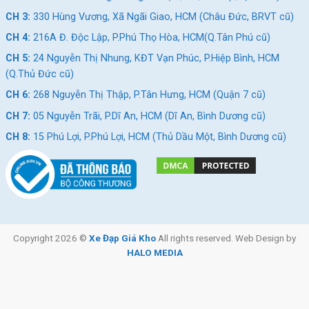
CH 3:
330 Hùng Vương, Xã Ngãi Giao, HCM (Châu Đức, BRVT cũ)
CH 4:
216A Đ. Độc Lập, P.Phú Thọ Hòa, HCM(Q.Tân Phú cũ)
CH 5:
24 Nguyễn Thị Nhung, KĐT Vạn Phúc, P.Hiệp Bình, HCM
(Q.Thủ Đức cũ)
CH 6:
268 Nguyễn Thị Thập, P.Tân Hưng, HCM (Quận 7 cũ)
CH 7:
05 Nguyễn Trãi, P.Dĩ An, HCM (Dĩ An, Bình Dương cũ)
CH 8:
15 Phú Lợi, P.Phú Lợi, HCM (Thủ Dầu Một, Bình Dương cũ)
Copyright 2026 ©
Xe Đạp Giá Kho
All rights reserved. Web Design by
HALO MEDIA