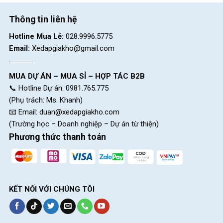
Thông tin liên hệ
Combo Phụ Kiện Xe Đạp
Combo Phụ Kiện Xe Đạp
699K
599K
Hotline Mua Lẻ:
028.9996.5775
699.000
₫
895.000
₫
599.000
₫
Email:
Xedapgiakho@gmail.com
1.027.000
₫
MUA DỰ ÁN – MUA SỈ – HỢP TÁC B2B
📞 Hotline Dự án: 0981.765.775
Địa Chỉ Các Cửa Hàng Xe Đạp Giá Kho:
(Phụ trách: Ms. Khanh)
CH 1:
494 Nguyễn Oanh, P.An Nhơn, HCM (Gò Vấp cũ)
📧 Email:
duan@xedapgiakho.com
(Trường học – Doanh nghiệp – Dự án từ thiện)
CH 2:
322/36 An Dương Vương, P.Chợ Quán, HCM (Quận
Phương thức thanh toán
5 cũ)
CH 3:
330 Hùng Vương, Xã Ngãi Giao, HCM (Châu Đức,
BRVT cũ)
CH 4:
216A Đ. Độc Lập, P.Phú Thọ Hòa, HCM(Q.Tân Phú
KẾT NỐI VỚI CHÚNG TÔI
cũ)
CH 5:
24 Nguyễn Thị Nhung, KĐT Vạn Phúc, P.Hiệp Bình,
HCM (Q.Thủ Đức cũ)