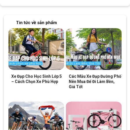
Tin tức về sản phẩm
Đèn RockBros Q3 phù hợp gắn cho mọi dòng xe, nâng cao sự an toàn
Xe Đạp Cho Học Sinh Lớp 5
Các Mẫu Xe Đạp Đường Phố
và thẩm mỹ
– Cách Chọn Xe Phù Hợp
Nên Mua Để Đi Làm Bền,
Giá Tốt
Khả năng chống nước IPX6 an toàn
Đèn hậu có thể khả năng chống nước IPX6, giúp di chuyển dưới
trời mưa lớn, sương mù hoặc rửa xe nhẹ, không gây ảnh hưởng
đến hoạt động của đèn.
Cấu trúc khép kín hoàn toàn giúp ngăn bụi, chống thấm, đảm