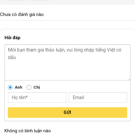
Đèn hậu cảm biến RockBros Q3 trang bị pin lithium 300mAh,
cần khoảng 4 giờ để sạc đầy và có thể hoạt động liên tục lên
Chưa có đánh giá nào.
đến 20 giờ, tùy chế độ sáng. Sạc nhanh qua cổng USB tiện lợi
cho phép bạn sạc bằng laptop, sạc dự phòng hoặc củ sạc điện
thoại, dễ dàng mang theo bên mình, sạc bất kỳ ở đâu.
Hỏi đáp
Thiết kế nhỏ gọn, sang trọng
Đèn có kiểu dáng tối giản, làm từ chất liệu hợp kim nhôm chắc
chắn, bề mặt có kết cầu mờ, hạn chế trầy xước. Kích thước nhỏ
gọn, dễ dàng gắn ở cọc yên, khung xe, không chiếm nhiều diện
tích và đảm bảo tính thẩm mỹ cho xe.
Thiết kế gắn nhanh bằng dây silicon đàn hồi giúp người dùng dễ
Anh
Chị
tháo, lắp dễ dàng trong vài giây, phù hợp với nhiều dòng xe đạp:
xe địa hình, xe đua, xe đạp touring,…
GỬI
Không có bình luận nào