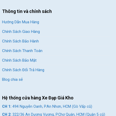
CH 6:
268 Nguyễn Thị Thập, P.Tân Hưng, HCM (Quận 7
Thông tin và chính sách
cũ)
Hướng Dẫn Mua Hàng
CH 7:
05 Nguyễn Trãi, P.Dĩ An, HCM (Dĩ An, Bình Dương
cũ)
Chính Sách Giao Hàng
CH 8:
15 Phú Lợi, P.Phú Lợi, HCM (Thủ Dầu Một, Bình
Chính Sách Bảo Hành
Dương cũ)
Chính Sách Thanh Toán
SKU:
denq3
Chính Sách Bảo Mật
Chính Sách Đổi Trả Hàng
Blog chia sẻ
Hệ thống cửa hàng Xe Đạp Giá Kho
CH 1:
494 Nguyễn Oanh, P.An Nhơn, HCM (Gò Vấp cũ)
CH 2:
322/36 An Dương Vương, P.Chợ Quán, HCM (Quận 5 cũ)