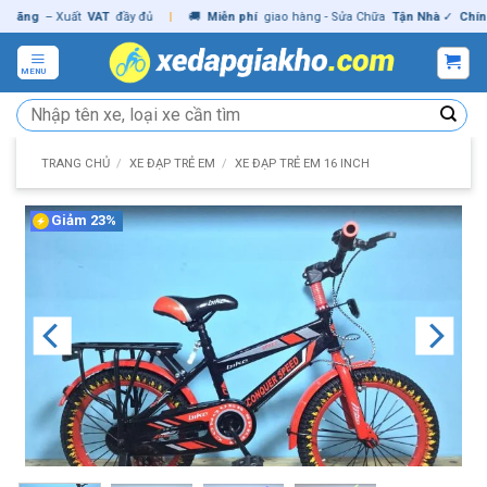
Skip
ng
– Xuất
VAT
đầy đủ
|
🚚
Miễn phí
giao hàng - Sửa Chữa
Tận Nhà
✓
Chính hã
to
content
MENU
Tìm
kiếm:
TRANG CHỦ
/
XE ĐẠP TRẺ EM
/
XE ĐẠP TRẺ EM 16 INCH
Giảm 23%