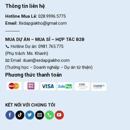
Thông tin liên hệ
Hotline Mua Lẻ:
028.9996.5775
Email:
Xedapgiakho@gmail.com
MUA DỰ ÁN – MUA SỈ – HỢP TÁC B2B
📞 Hotline Dự án: 0981.765.775
(Phụ trách: Ms. Khanh)
📧 Email:
duan@xedapgiakho.com
(Trường học – Doanh nghiệp – Dự án từ thiện)
Phương thức thanh toán
KẾT NỐI VỚI CHÚNG TÔI