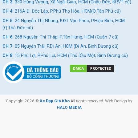
CH 3:
330 Hùng Vương, Xã Ngãi Giao, HCM (Châu Đức, BRVT cũ)
CH 4:
216A Đ. Độc Lập, P.Phú Thọ Hòa, HCM(Q.Tân Phú cũ)
CH 5:
24 Nguyễn Thị Nhung, KĐT Vạn Phúc, P.Hiệp Bình, HCM
(Q.Thủ Đức cũ)
CH 6:
268 Nguyễn Thị Thập, P.Tân Hưng, HCM (Quận 7 cũ)
CH 7:
05 Nguyễn Trãi, P.Dĩ An, HCM (Dĩ An, Bình Dương cũ)
CH 8:
15 Phú Lợi, P.Phú Lợi, HCM (Thủ Dầu Một, Bình Dương cũ)
Copyright 2026 ©
Xe Đạp Giá Kho
All rights reserved. Web Design by
HALO MEDIA