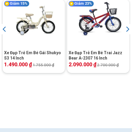
Giảm 15%
Giảm 23%
Xe Đạp Trẻ Em Bé Gái Shukyo
Xe Đạp Trẻ Em Bé Trai Jazz
S3 14 Inch
Bear A-2307 16 Inch
1.490.000
₫
2.090.000
₫
1.755.000
₫
2.700.000
₫