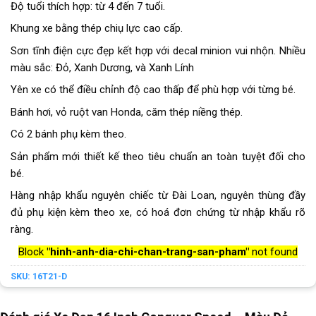
Độ tuổi thích hợp: từ 4 đến 7 tuổi.
Khung xe bằng thép chiụ lực cao cấp.
Sơn tĩnh điện cực đẹp kết hợp với decal minion vui nhộn. Nhiều
màu sắc: Đỏ, Xanh Dương, và Xanh Lính
Yên xe có thể điều chỉnh độ cao thấp để phù hợp với từng bé.
Bánh hơi, vỏ ruột van Honda, căm thép niềng thép.
Có 2 bánh phụ kèm theo.
Sản phẩm mới thiết kế theo tiêu chuẩn an toàn tuyệt đối cho
bé.
Hàng nhập khẩu nguyên chiếc từ Đài Loan, nguyên thùng đầy
đủ phụ kiện kèm theo xe, có hoá đơn chứng từ nhập khẩu rõ
ràng.
Block
"hinh-anh-dia-chi-chan-trang-san-pham"
not found
SKU:
16T21-D