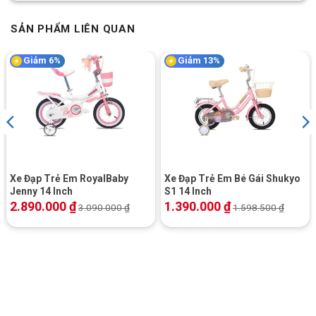
SẢN PHẨM LIÊN QUAN
Giảm 6%
Giảm 13%
Xe Đạp Trẻ Em RoyalBaby
Xe Đạp Trẻ Em Bé Gái Shukyo
Jenny 14 Inch
S1 14 Inch
2.890.000
₫
1.390.000
₫
3.090.000
₫
1.598.500
₫