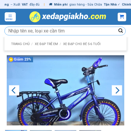
Skip
g
– Xuất
VAT
đầy đủ
|
🚚
Miễn phí
giao hàng - Sửa Chữa
Tận Nhà
✓
Chính hãn
to
content
MENU
Tìm
kiếm:
TRANG CHỦ
/
XE ĐẠP TRẺ EM
/
XE ĐẠP CHO BÉ 5-6 TUỔI
Giảm 23%