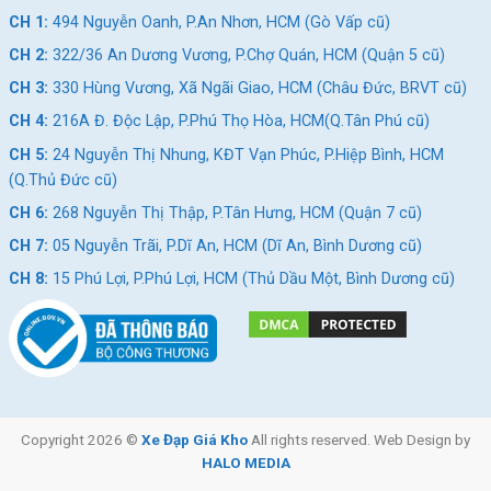
CH 1:
494 Nguyễn Oanh, P.An Nhơn, HCM (Gò Vấp cũ)
CH 2:
322/36 An Dương Vương, P.Chợ Quán, HCM (Quận 5 cũ)
CH 3:
330 Hùng Vương, Xã Ngãi Giao, HCM (Châu Đức, BRVT cũ)
CH 4:
216A Đ. Độc Lập, P.Phú Thọ Hòa, HCM(Q.Tân Phú cũ)
CH 5:
24 Nguyễn Thị Nhung, KĐT Vạn Phúc, P.Hiệp Bình, HCM
(Q.Thủ Đức cũ)
CH 6:
268 Nguyễn Thị Thập, P.Tân Hưng, HCM (Quận 7 cũ)
CH 7:
05 Nguyễn Trãi, P.Dĩ An, HCM (Dĩ An, Bình Dương cũ)
CH 8:
15 Phú Lợi, P.Phú Lợi, HCM (Thủ Dầu Một, Bình Dương cũ)
Copyright 2026 ©
Xe Đạp Giá Kho
All rights reserved. Web Design by
HALO MEDIA