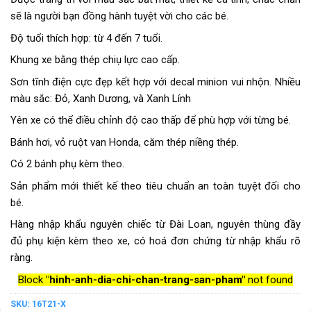
sẽ là người bạn đồng hành tuyệt vời cho các bé.
Độ tuổi thích hợp: từ 4 đến 7 tuổi.
Khung xe bằng thép chiụ lực cao cấp.
Sơn tĩnh điện cực đẹp kết hợp với decal minion vui nhộn. Nhiều
màu sắc: Đỏ, Xanh Dương, và Xanh Lính
Yên xe có thể điều chỉnh độ cao thấp để phù hợp với từng bé.
Bánh hơi, vỏ ruột van Honda, căm thép niềng thép.
Có 2 bánh phụ kèm theo.
Sản phẩm mới thiết kế theo tiêu chuẩn an toàn tuyệt đối cho
bé.
Hàng nhập khẩu nguyên chiếc từ Đài Loan, nguyên thùng đầy
đủ phụ kiện kèm theo xe, có hoá đơn chứng từ nhập khẩu rõ
ràng.
Block
"hinh-anh-dia-chi-chan-trang-san-pham"
not found
SKU:
16T21-X