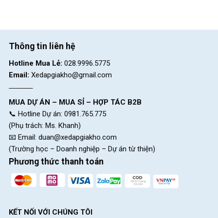
Thông tin liên hệ
Hotline Mua Lẻ:
028.9996.5775
Email:
Xedapgiakho@gmail.com
MUA DỰ ÁN – MUA SỈ – HỢP TÁC B2B
📞 Hotline Dự án: 0981.765.775
(Phụ trách: Ms. Khanh)
📧 Email:
duan@xedapgiakho.com
(Trường học – Doanh nghiệp – Dự án từ thiện)
Phương thức thanh toán
KẾT NỐI VỚI CHÚNG TÔI