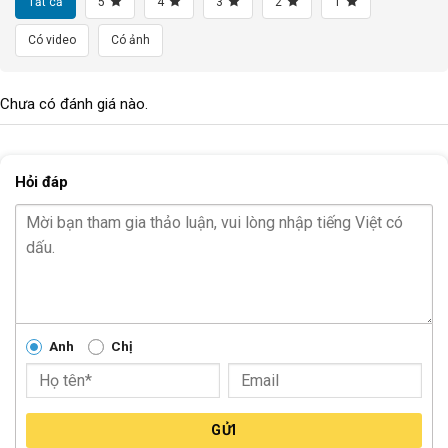
Tất cả
5
4
3
2
1
Có video
Có ảnh
Chưa có đánh giá nào.
Hỏi đáp
Anh
Chị
GỬI