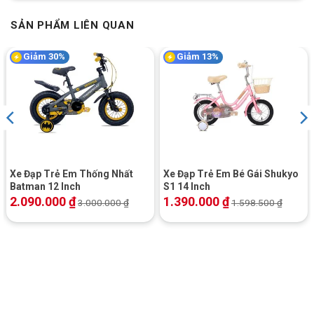
SẢN PHẨM LIÊN QUAN
Giảm 30%
Giảm 13%
Xe Đạp Trẻ Em Thống Nhất
Xe Đạp Trẻ Em Bé Gái Shukyo
Batman 12 Inch
S1 14 Inch
2.090.000
₫
1.390.000
₫
3.000.000
₫
1.598.500
₫