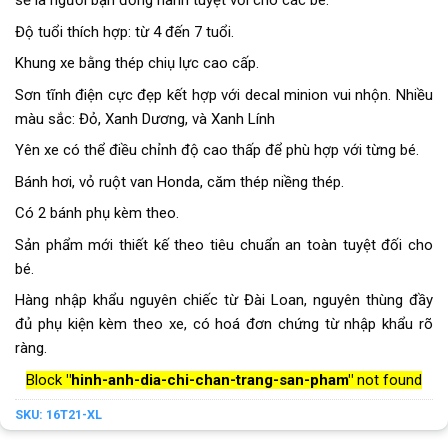
sẽ là người bạn đồng hành tuyệt vời cho các bé.
Độ tuổi thích hợp: từ 4 đến 7 tuổi.
Khung xe bằng thép chiụ lực cao cấp.
Sơn tĩnh điện cực đẹp kết hợp với decal minion vui nhộn. Nhiều
màu sắc: Đỏ, Xanh Dương, và Xanh Lính
Yên xe có thể điều chỉnh độ cao thấp để phù hợp với từng bé.
Bánh hơi, vỏ ruột van Honda, căm thép niềng thép.
Có 2 bánh phụ kèm theo.
Sản phẩm mới thiết kế theo tiêu chuẩn an toàn tuyệt đối cho
bé.
Hàng nhập khẩu nguyên chiếc từ Đài Loan, nguyên thùng đầy
đủ phụ kiện kèm theo xe, có hoá đơn chứng từ nhập khẩu rõ
ràng.
Block
"hinh-anh-dia-chi-chan-trang-san-pham"
not found
SKU:
16T21-XL