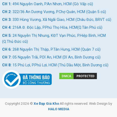
CH 1:
494 Nguyễn Oanh, P.An Nhơn, HCM (Gò Vấp cũ)
CH 2:
322/36 An Dương Vương, P.Chợ Quán, HCM (Quận 5 cũ)
CH 3:
330 Hùng Vương, Xã Ngãi Giao, HCM (Châu Đức, BRVT cũ)
CH 4:
216A Đ. Độc Lập, P.Phú Thọ Hòa, HCM(Q.Tân Phú cũ)
CH 5:
24 Nguyễn Thị Nhung, KĐT Vạn Phúc, P.Hiệp Bình, HCM
(Q.Thủ Đức cũ)
CH 6:
268 Nguyễn Thị Thập, P.Tân Hưng, HCM (Quận 7 cũ)
CH 7:
05 Nguyễn Trãi, P.Dĩ An, HCM (Dĩ An, Bình Dương cũ)
CH 8:
15 Phú Lợi, P.Phú Lợi, HCM (Thủ Dầu Một, Bình Dương cũ)
Copyright 2026 ©
Xe Đạp Giá Kho
All rights reserved. Web Design by
HALO MEDIA