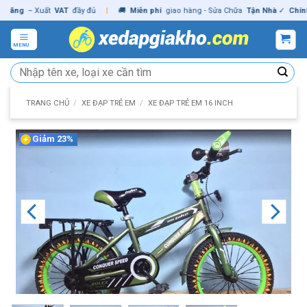
Skip
ng
– Xuất
VAT
đầy đủ
|
🚚
Miễn phí
giao hàng - Sửa Chữa
Tận Nhà
✓
Chính hã
to
content
MENU
Tìm
kiếm:
TRANG CHỦ
/
XE ĐẠP TRẺ EM
/
XE ĐẠP TRẺ EM 16 INCH
Giảm 23%