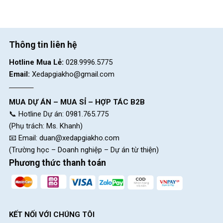
Thông tin liên hệ
Hotline Mua Lẻ:
028.9996.5775
Email:
Xedapgiakho@gmail.com
MUA DỰ ÁN – MUA SỈ – HỢP TÁC B2B
📞 Hotline Dự án: 0981.765.775
(Phụ trách: Ms. Khanh)
📧 Email:
duan@xedapgiakho.com
(Trường học – Doanh nghiệp – Dự án từ thiện)
Phương thức thanh toán
KẾT NỐI VỚI CHÚNG TÔI