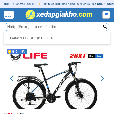
Skip
ng
– Xuất
VAT
đầy đủ
|
🚚
Miễn phí
giao hàng - Sửa Chữa
Tận Nhà
✓
Chính hã
to
content
MENU
Tìm
kiếm:
TRANG CHỦ
/
XE ĐẠP THỂ THAO
Giảm 8%