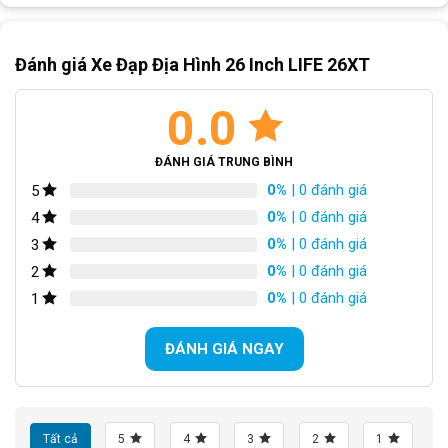
Tăng tốc trước:
(Gạt
L-TWOO A3
đĩa)
Đánh giá Xe Đạp Địa Hình 26 Inch LIFE 26XT
Tăng tốc sau:
(Gạt líp)
L-TWOO A3
0.0
Đùi đĩa:
Đùi thép bọc nhựa
ĐÁNH GIÁ TRUNG BÌNH
Đĩa trước:
Thép
0%
| 0 đánh giá
5
0%
| 0 đánh giá
4
Líp sau:
13/28T 8 tầng líp
0%
| 0 đánh giá
3
Xích:
Chain
0%
| 0 đánh giá
2
0%
| 0 đánh giá
1
Đùm xe:
ANTAJ
ĐÁNH GIÁ NGAY
Vành xe:
Hợp kim nhôm 2 lớp
Lốp:
CHAOYANG 26×1.95
Tất cả
5
4
3
2
1