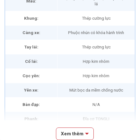
Màu:
lá
Khung:
Thép cường lực
Càng xe:
Phuộc nhún có khóa hành trình
Tay lái:
Thép cường lực
Cổ lái:
Hợp kim nhôm
Cọc yên:
Hợp kim nhôm
Yên xe:
Mút bọc da mềm chống nước
Bàn đạp:
N/A
Phanh:
Đĩa cơ TONGLI
Tay đề số:
L-TWOO A3
Xem thêm