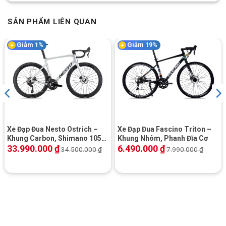
SẢN PHẨM LIÊN QUAN
Giảm 1%
Giảm 19%
Xe Đạp Đua Nesto Ostrich –
Xe Đạp Đua Fascino Triton –
Khung Carbon, Shimano 105,
Khung Nhôm, Phanh Đĩa Cơ
Phanh Đĩa Dầu
33.990.000
₫
6.490.000
₫
34.500.000
₫
7.990.000
₫