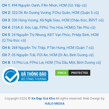
CH 1:
494 Nguyễn Oanh, P.An Nhơn, HCM (Gò Vấp cũ)
CH 2:
322/36 An Dương Vương, P.Chợ Quán, HCM (Quận 5 cũ)
CH 3:
330 Hùng Vương, Xã Ngãi Giao, HCM (Châu Đức, BRVT cũ)
CH 4:
216A Đ. Độc Lập, P.Phú Thọ Hòa, HCM(Q.Tân Phú cũ)
CH 5:
24 Nguyễn Thị Nhung, KĐT Vạn Phúc, P.Hiệp Bình, HCM
(Q.Thủ Đức cũ)
CH 6:
268 Nguyễn Thị Thập, P.Tân Hưng, HCM (Quận 7 cũ)
CH 7:
05 Nguyễn Trãi, P.Dĩ An, HCM (Dĩ An, Bình Dương cũ)
CH 8:
15 Phú Lợi, P.Phú Lợi, HCM (Thủ Dầu Một, Bình Dương cũ)
Copyright 2026 ©
Xe Đạp Giá Kho
All rights reserved. Web Design by
HALO MEDIA