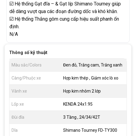
☑️ Hệ thống Gạt đĩa – & Gạt líp Shimano Tourney giúp
dễ dàng vượt qua các đoạn đường dốc và khó khăn.
☑️ Hệ thống Thắng gôm cung cấp hiệu suất phanh ổn
định.
N/A
Thông số kỹ thuật
Màu sắc/Colors
Đen đỏ, Trắng cam, Trắng xanh
Càng/Phuộc xe
Hợp kim thép , Giảm xóc lò xo
Vành xe
Hợp kim nhôm 2 lớp
Lốp xe
KENDA 24x1.95
Đùi đĩa
3 Tầng , 24/34/42T
Dĩa
Shimano Tourney FD-TY300