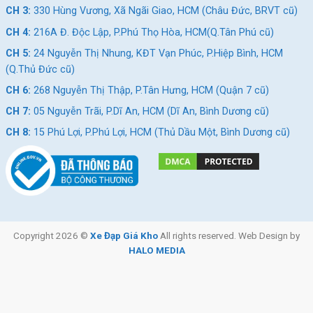
CH 3:
330 Hùng Vương, Xã Ngãi Giao, HCM (Châu Đức, BRVT cũ)
CH 4:
216A Đ. Độc Lập, P.Phú Thọ Hòa, HCM(Q.Tân Phú cũ)
CH 5:
24 Nguyễn Thị Nhung, KĐT Vạn Phúc, P.Hiệp Bình, HCM
(Q.Thủ Đức cũ)
CH 6:
268 Nguyễn Thị Thập, P.Tân Hưng, HCM (Quận 7 cũ)
CH 7:
05 Nguyễn Trãi, P.Dĩ An, HCM (Dĩ An, Bình Dương cũ)
CH 8:
15 Phú Lợi, P.Phú Lợi, HCM (Thủ Dầu Một, Bình Dương cũ)
Copyright 2026 ©
Xe Đạp Giá Kho
All rights reserved. Web Design by
HALO MEDIA