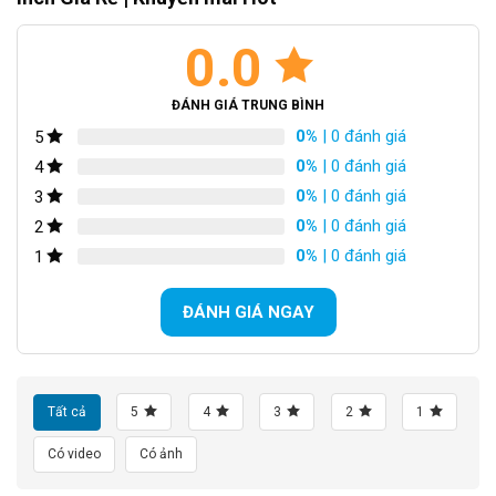
làm từ chất liệu nhôm, ưu điểm là khá cứng cáp, kiểu dáng tay
Khung sườn được cấu tạo từ hợp kim nhôm cao cấp
Bộ truyền động được trang bị với nhiều chế độ lái khác nhau
lái thẳng làm tăng tính mạnh mẽ, thể thao của xe, giúp giảm mỏi
0.0
Bánh trước có rãnh nhẹ chống trơn trượt hiệu quả
lưng cho người điều khiển
Yên xe Giant chính hãng
Bên cạnh đó còn có bộ đề
Shimano
giúp chuyển đổi tốc độ khi
ĐÁNH GIÁ TRUNG BÌNH
lái. Kết hợp với vị trí tay lái thẳng giúp khống chế và điều hướng
0%
| 0 đánh giá
5
tốt, còn giúp bạn có thể vượt qua địa hình tốt hơn.
0%
| 0 đánh giá
4
0%
| 0 đánh giá
3
0%
| 0 đánh giá
2
0%
| 0 đánh giá
1
ĐÁNH GIÁ NGAY
Tất cả
5
4
3
2
1
Có video
Có ảnh