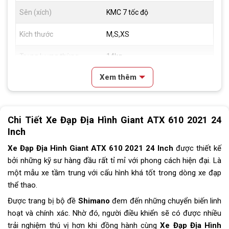
Sên (xích)
KMC 7 tốc độ
Kích thước
M,S,XS
Trọng lượng thùng
14kg
Xem thêm
Lưu ý
Thông số kỹ thuật có thể sẽ
được thay đổi từ nhà sản xuất
nhằm nâng cao chất lượng sản
phẩm
Chi Tiết Xe Đạp Địa Hình Giant ATX 610 2021 24
Inch
Xe Đạp Địa Hình Giant ATX 610 2021 24 Inch
được thiết kế
bởi những kỹ sư hàng đầu rất tỉ mỉ với phong cách hiện đại. Là
một mẫu xe tầm trung với cấu hình khá tốt trong dòng xe đạp
thể thao.
Được trang bị bộ đề
Shimano
đem đến những chuyển biến linh
hoạt và chính xác. Nhờ đó, người điều khiển sẽ có được nhiều
trải nghiệm thú vị hơn khi đồng hành cùng
Xe Đạp Địa Hình