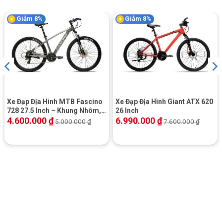
Giảm 8%
Giảm 8%
Xe Đạp Địa Hình MTB Fascino
Xe Đạp Địa Hình Giant ATX 620
728 27.5 Inch – Khung Nhôm,
26 Inch
Shimano
4.600.000
₫
6.990.000
₫
5.000.000
₫
7.600.000
₫