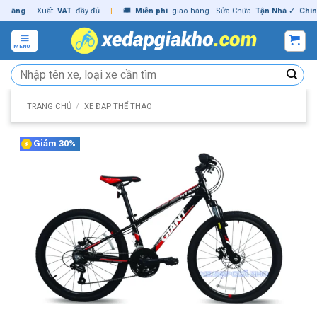
Skip
ng
– Xuất
VAT
đầy đủ
|
🚚
Miễn phí
giao hàng - Sửa Chữa
Tận Nhà
✓
Chính hã
to
content
MENU
Tìm
kiếm:
TRANG CHỦ
/
XE ĐẠP THỂ THAO
Giảm 30%