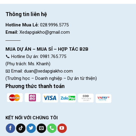
Thông tin liên hệ
Hotline Mua Lẻ:
028.9996.5775
Email:
Xedapgiakho@gmail.com
MUA DỰ ÁN – MUA SỈ – HỢP TÁC B2B
📞 Hotline Dự án: 0981.765.775
(Phụ trách: Ms. Khanh)
📧 Email:
duan@xedapgiakho.com
(Trường học – Doanh nghiệp – Dự án từ thiện)
Phương thức thanh toán
KẾT NỐI VỚI CHÚNG TÔI