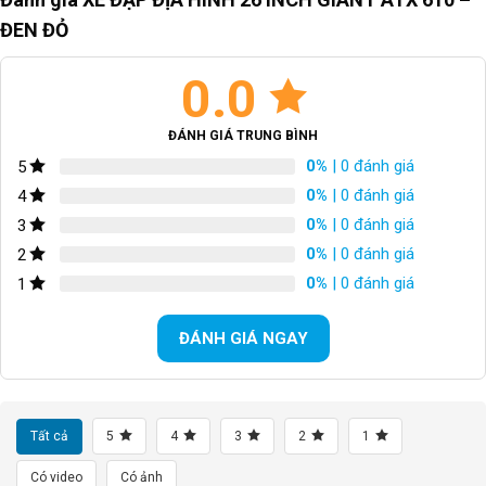
ĐEN ĐỎ
TAY ĐỀ
Shimano ST-EF 41
0.0
Bộ chuyển đề trước/Front
Shimano Touney
Derailleur
ĐÁNH GIÁ TRUNG BÌNH
Bộ chuyển đề sau/Rear
Shimano RD-TZ31A 21S
Derailleur
0%
| 0 đánh giá
5
0%
| 0 đánh giá
4
BỘ CỤM THẮNG
9AK Super Brake
0%
| 0 đánh giá
3
0%
| 0 đánh giá
2
TAY THẮNG
Shimano
0%
| 0 đánh giá
1
BỘ LÍP
Shimano MF-TZ 500
ĐÁNH GIÁ NGAY
XÍCH
KMC
GIÒ DĨA
Hợp kim nhôm
Tất cả
5
4
3
2
1
VÀNH
Hợp kim nhôm
Có video
Có ảnh