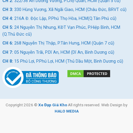
CH 2:
322/36 An Dương Vương, P.Chợ Quán, HCM (Quận 5 cũ)
CH 3:
330 Hùng Vương, Xã Ngãi Giao, HCM (Châu Đức, BRVT cũ)
CH 4:
216A Đ. Độc Lập, P.Phú Thọ Hòa, HCM(Q.Tân Phú cũ)
CH 5:
24 Nguyễn Thị Nhung, KĐT Vạn Phúc, P.Hiệp Bình, HCM
(Q.Thủ Đức cũ)
CH 6:
268 Nguyễn Thị Thập, P.Tân Hưng, HCM (Quận 7 cũ)
CH 7:
05 Nguyễn Trãi, P.Dĩ An, HCM (Dĩ An, Bình Dương cũ)
CH 8:
15 Phú Lợi, P.Phú Lợi, HCM (Thủ Dầu Một, Bình Dương cũ)
Copyright 2026 ©
Xe Đạp Giá Kho
All rights reserved. Web Design by
HALO MEDIA