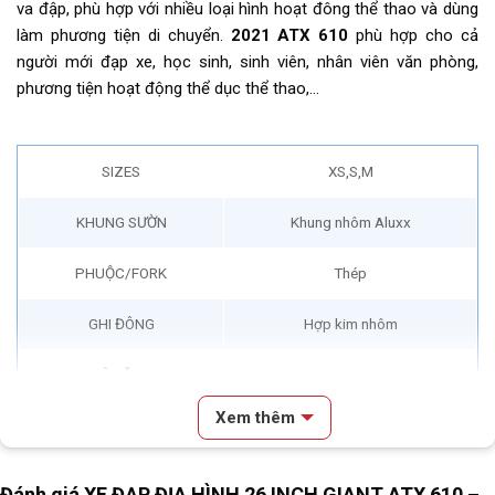
va đập, phù hợp với nhiều loại hình hoạt đông thể thao và dùng
làm phương tiện di chuyển.
2021 ATX 610
phù hợp cho cả
người mới đạp xe, học sinh, sinh viên, nhân viên văn phòng,
phương tiện hoạt động thể dục thể thao,…
SIZES
XS,S,M
KHUNG SƯỜN
Khung nhôm Aluxx
PHUỘC/FORK
Thép
GHI ĐÔNG
Hợp kim nhôm
PÔ TĂNG
N/A
Xem thêm
CỌC YÊN
Hợp kim nhôm
YÊN
Giant
Đánh giá XE ĐẠP ĐỊA HÌNH 26 INCH GIANT ATX 610 –