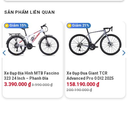
Giảm
N / A
xóc/Shock
SẢN PHẨM LIÊN QUAN
Chuyển
đĩa/Front
Shimano Deore 2-speed
Giảm 15%
Giảm 21%
Derailleur
Chuyển
líp/Rear
Shimano XT 11-speed
Derailleur
Bộ
Shimano SLX 11-speed, 11×40
líp/Cassette
Xe Đạp Địa Hình MTB Fascino
Xe Đạp Đua Giant TCR
Sên xe/Chain
KMC X11
323 24 Inch – Phanh Đĩa
Advanced Pro 0 DI2 2025
3.390.000
₫
158.190.000
₫
3.990.000
₫
200.190.000
₫
Giò
Prowheel 26/36T
dĩa/Crankset
BB
Hộp đạn
HỆ THỐNG BÁNH