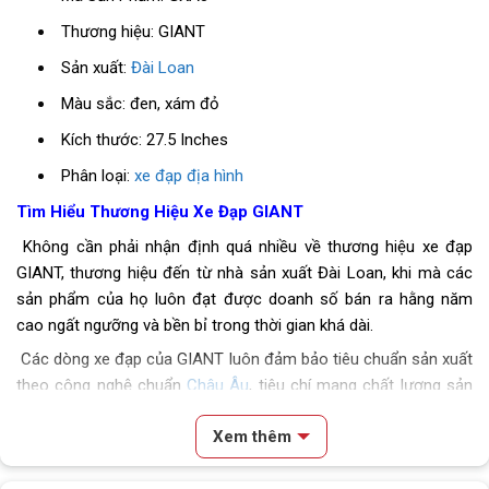
Thương hiệu: GIANT
Sản xuất:
Đài Loan
Màu sắc: đen, xám đỏ
Kích thước: 27.5 Inches
Phân loại:
xe đạp địa hình
Tìm Hiểu Thương Hiệu Xe Đạp GIANT
Không cần phải nhận định quá nhiều về thương hiệu xe đạp
GIANT, thương hiệu đến từ nhà sản xuất Đài Loan, khi mà các
sản phẩm của họ luôn đạt được doanh số bán ra hằng năm
cao ngất ngưỡng và bền bỉ trong thời gian khá dài.
Các dòng xe đạp của GIANT luôn đảm bảo tiêu chuẩn sản xuất
theo công nghệ chuẩn
Châu Âu
, tiêu chí mang chất lượng sản
phẩm lên làm đầu để phục vụ khách hàng, tạo uy tín cho
Xem thêm
thương hiệu để nhận được sự tin tưởng từ người dùng.
Xe Đạp Địa Hình GIANT XTC Advanced 3 2022 – QT