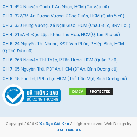
CH 1:
494 Nguyễn Oanh, P.An Nhơn, HCM (Gò Vấp cũ)
CH 2:
322/36 An Dương Vương, P.Chợ Quán, HCM (Quận 5 cũ)
CH 3:
330 Hùng Vương, Xã Ngãi Giao, HCM (Châu Đức, BRVT cũ)
CH 4:
216A Đ. Độc Lập, P.Phú Thọ Hòa, HCM(Q.Tân Phú cũ)
CH 5:
24 Nguyễn Thị Nhung, KĐT Vạn Phúc, P.Hiệp Bình, HCM
(Q.Thủ Đức cũ)
CH 6:
268 Nguyễn Thị Thập, P.Tân Hưng, HCM (Quận 7 cũ)
CH 7:
05 Nguyễn Trãi, P.Dĩ An, HCM (Dĩ An, Bình Dương cũ)
CH 8:
15 Phú Lợi, P.Phú Lợi, HCM (Thủ Dầu Một, Bình Dương cũ)
Copyright 2026 ©
Xe Đạp Giá Kho
All rights reserved. Web Design by
HALO MEDIA