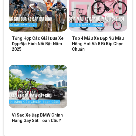
KHUNG XE
Chất liệu
Advanced-Grade Composite
khung/Frame
Màu sắc/Colors
đen xám, đỏ xám
Tổng Hợp Các Giải Đua Xe
Top 4 Mẫu Xe Đạp Nữ Màu
Đạp Địa Hình Nổi Bật Năm
Hồng Hot Và 8 Bí Kíp Chọn
2025
Chuẩn
Phuộc/Fork
Giant Crest 34 RRL 27.5″
BỘ TRUYỀN ĐỘNG
Tay
Shimano SLX 2×11
đề/Shifters
Tay
thắng/Brake
TRP Slate X2
Levers
Vì Sao Xe Đạp BMW Chính
Bộ
Hãng Gây Sốt Toàn Cầu?
TRP Slate X2, hydraulic
thắng/Brakes