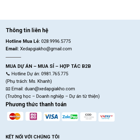
Vành
Hợp kim vách đôi Giant
xe/Rims
Đùm/Hubs
Hợp kim, 24h
Thông tin liên hệ
Căm/Spokes
Không gỉ, 14g
Hotline Mua Lẻ:
028.9996.5775
Email:
Xedapgiakho@gmail.com
Lốp xe/Tires
Giant Quicksand Plus 27.5 x 2.1
MUA DỰ ÁN – MUA SỈ – HỢP TÁC B2B
PHỤ TÙNG
📞 Hotline Dự án: 0981.765.775
(Phụ trách: Ms. Khanh)
Yên/Saddle
Giant Sport
📧 Email:
duan@xedapgiakho.com
Cốt
(Trường học – Doanh nghiệp – Dự án từ thiện)
Hợp kim
yên/Seatpost
Phương thức thanh toán
Bàn đạp/Pedals
Platform
Ghi
Giant Connect TR 31.8mm
đông/Handlebar
KẾT NỐI VỚI CHÚNG TÔI