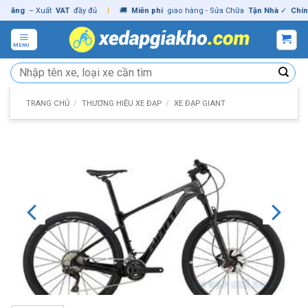
Skip
ng
– Xuất
VAT
đầy đủ
|
🚚
Miễn phí
giao hàng - Sửa Chữa
Tận Nhà
✓
Chính hã
to
content
MENU
Tìm
kiếm:
TRANG CHỦ
/
THƯƠNG HIỆU XE ĐẠP
/
XE ĐẠP GIANT