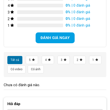
mòn từ các tác động bên ngoài môi trường.
0%
| 0 đánh giá
4
0%
| 0 đánh giá
3
0%
| 0 đánh giá
2
0%
| 0 đánh giá
1
ĐÁNH GIÁ NGAY
Tất cả
5
4
3
2
1
Có video
Có ảnh
Khung Xe đạp địa hình Goose YT-900 Inch
Chưa có đánh giá nào.
Phuộc dầu trước có khóa trên tay lái và p
huộc hơi giữa giúp
giảm trọng lượng tổng thể của xe đạp
Hỏi đáp