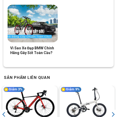
Yên xe được thiết kế tinh tế, đẹp mắt
Yên Xe Đạp Địa Hình Goose YT-900 27.5 Inch được bọc một
lớp cao su mềm mại với thiết kế hình chữ T, mảnh mai, thon
gọn đẹp mắt giúp cho người ngồi không bị ê mỏi trong suốt
quá trình di chuyển.
Cốt yên được thiết kế tỉ mỉ có thể dễ dàng tăng chỉnh phù hợp
Vì Sao Xe Đạp BMW Chính
với chiều cao của mình.
Hãng Gây Sốt Toàn Cầu?
SẢN PHẨM LIÊN QUAN
Giảm 3%
Giảm 9%