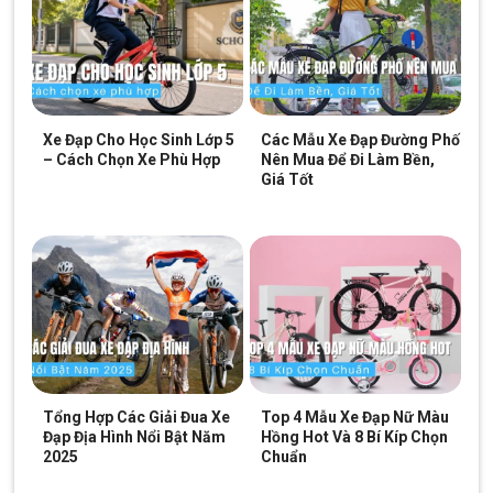
Phuộc truớc Xe Đạp Địa Hình Goose YT-900 27.5 Inch
Xe Đạp Cho Học Sinh Lớp 5
Các Mẫu Xe Đạp Đường Phố
– Cách Chọn Xe Phù Hợp
Nên Mua Để Đi Làm Bền,
Giá Tốt
Tổng Hợp Các Giải Đua Xe
Top 4 Mẫu Xe Đạp Nữ Màu
Đạp Địa Hình Nổi Bật Năm
Hồng Hot Và 8 Bí Kíp Chọn
Phuộc hơi Xe đạp địa hình Goose YT-900 Inch giúp bạn có trải nghiệm
2025
Chuẩn
êm ái hơn