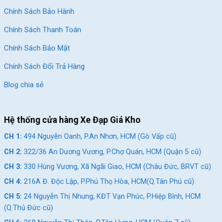
Thẻ:
Hợp Kim Nhôm
,
Shimano Deore
,
Xe đạp địa hình Shimano Deore
Chính Sách Bảo Hành
Chính Sách Thanh Toán
Chính Sách Bảo Mật
Chính Sách Đổi Trả Hàng
Blog chia sẻ
Hệ thống cửa hàng Xe Đạp Giá Kho
CH 1:
494 Nguyễn Oanh, P.An Nhơn, HCM (Gò Vấp cũ)
CH 2:
322/36 An Dương Vương, P.Chợ Quán, HCM (Quận 5 cũ)
CH 3:
330 Hùng Vương, Xã Ngãi Giao, HCM (Châu Đức, BRVT cũ)
CH 4:
216A Đ. Độc Lập, P.Phú Thọ Hòa, HCM(Q.Tân Phú cũ)
CH 5:
24 Nguyễn Thị Nhung, KĐT Vạn Phúc, P.Hiệp Bình, HCM
(Q.Thủ Đức cũ)