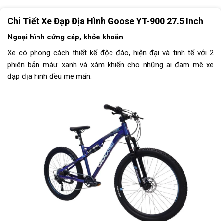
Tay đề
Tay bấm Shimano deore M4100
Chi Tiết
Xe Đạp Địa Hình Goose YT-900 27.5 Inch
Tăng tốc sau (Gạt líp)
Shimano Deore M4100
Ngoại hình cứng cáp, khỏe khoắn
Xe có phong cách thiết kế độc đáo, hiện đại và tinh tế với 2
Đùi đĩa
Hợp kim nhôm GOOSE, Cốt
phiên bản màu: xanh và xám khiến cho những ai đam mê xe
rỗng, Bạc đạn
đạp địa hình đều mê mẩn.
Dĩa
1 tầng
Líp
Líp thả L-Twoo 10 tầng
Sên (xích)
Sumc 12 tốc độ
Kích thước
27.5 inch
Trọng lượng xe
15kg
Trọng lượng thùng
17kg
Yên
GOOSE