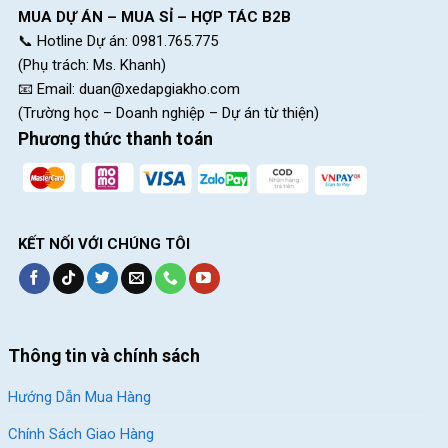
MUA DỰ ÁN – MUA SỈ – HỢP TÁC B2B
📞 Hotline Dự án: 0981.765.775
(Phụ trách: Ms. Khanh)
📧 Email:
duan@xedapgiakho.com
(Trường học – Doanh nghiệp – Dự án từ thiện)
Phương thức thanh toán
Giò đĩa Xe Đạp Địa Hình Goose YT-900 27.5 Inch
Bánh xe dày dặn 2 lớp
KẾT NỐI VỚI CHÚNG TÔI
Vành xe hai lớp hợp kim nhôm kết hợp với lốp kenda 27.5×2.10
bám đường cực chắc. Bánh xe nhiều gai hạn chế trơn trượt
mang đến cho bạn sự trải nghiệm tốt nhất trên mỗi cung
đường.
Thông tin và chính sách
Đùm xe sử dụng bạc đạn cốt bóp rất chắc chắn và bền bỉ, cho
Hướng Dẫn Mua Hàng
bạn thời gian sử dụng lâu hơn.
Chính Sách Giao Hàng
SKU:
YT-900