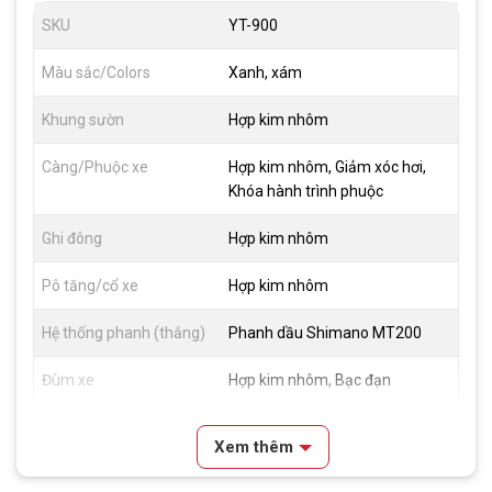
SKU
YT-900
Màu sắc/Colors
Xanh, xám
Khung sườn
Hợp kim nhôm
Càng/Phuộc xe
Hợp kim nhôm, Giảm xóc hơi,
Khóa hành trình phuộc
Ghi đông
Hợp kim nhôm
Pô tăng/cổ xe
Hợp kim nhôm
Hệ thống phanh (thắng)
Phanh dầu Shimano MT200
Đùm xe
Hợp kim nhôm, Bạc đạn
Vành xe
Hợp kim nhôm 2 lớp
Xem thêm
Lốp xe
Kenda 27.5×2.1