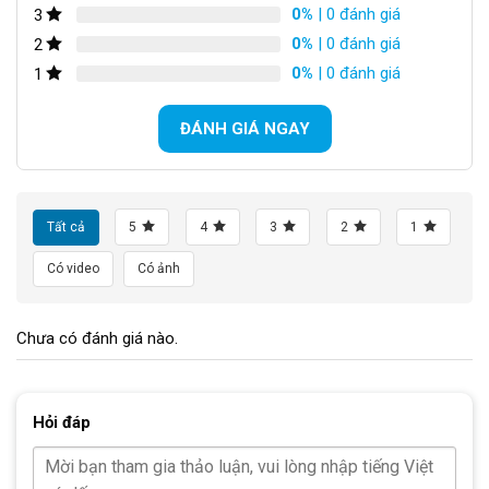
0%
| 0 đánh giá
3
0%
| 0 đánh giá
2
0%
| 0 đánh giá
1
ĐÁNH GIÁ NGAY
Xe đạp 2 phuộc giúp người dễ dàng điều khiển xe qua các góc cua
Tất cả
5
4
3
2
1
Có video
Có ảnh
Chưa có đánh giá nào.
Hỏi đáp