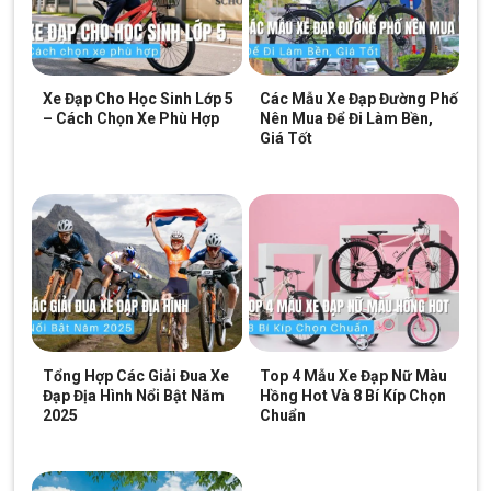
Người đạp dễ dàng luồn lách nhờ ghi đông cánh én chắc chắn
Xe Đạp Cho Học Sinh Lớp 5
Các Mẫu Xe Đạp Đường Phố
– Cách Chọn Xe Phù Hợp
Nên Mua Để Đi Làm Bền,
Bộ truyền động Shimano chất lượng
Giá Tốt
Xe Đạp Địa Hình Life Reds 27.5 Inch sở hữu bộ truyền động
Shimano Altus với tay đề
Shimano Altus
2 đĩa 9 líp, gạt đĩa và
gạt líp Shimano Altus giúp người đạp di chuyển linh hoạt và
chuyển số dễ dạng trên nhiều địa hình khác nhau.
Tổng Hợp Các Giải Đua Xe
Top 4 Mẫu Xe Đạp Nữ Màu
Đạp Địa Hình Nổi Bật Năm
Hồng Hot Và 8 Bí Kíp Chọn
2025
Chuẩn