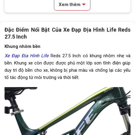
Xem thêm
Lốp xe
JUMPING HARE 27.5x2.25
Tay đề
Tay đề bấm Shimano Altus
M2010 ( 2 đĩa, 9 líp)
Đặc Điểm Nổi Bật Của Xe Đạp Địa Hình Life Reds
27.5 Inch
Tăng tốc trước (Gạt
Shimano Altus M2020
đĩa)
Khung nhôm bền
Xe Đạp Địa Hình Life
Reds 27.5 Inch có khung nhôm nhẹ và
Tăng tốc sau (Gạt líp)
Shimano Altus M370
bền. Khung xe còn được được phủ một lớp sơn tĩnh điện giúp
duy trì độ bền cho xe, không bị phai màu và chống lại các yếu
Đùi đĩa
Hợp kim nhôm SULANE SL-M,
Cốt rỗng, Bạc đạn
tố tác động từ môi trường và thời tiết.
Dĩa
2 Tầng
Líp
Líp thả SUNSHINE SZ 9 tầng
Sên (xích)
NARROW 9 tốc độ
Kích thước
17’’