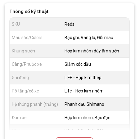
Thông số kỹ thuật
SKU
Reds
Màu sắc/Colors
Bạc ghi, Vàng lá, Đổi màu
Khung sườn
Hợp kim nhôm dây âm sườn
Càng/Phuộc xe
Giảm xóc dầu
Ghi đông
LIFE - Hợp kim thép
Pô tăng/cổ xe
Life - Hợp kim nhôm
Hệ thống phanh (thắng)
Phanh dầu Shimano
Đùm xe
Hợp kim nhôm, Bạc đạn
Vành xe
Vành nhôm Life 2 lớp