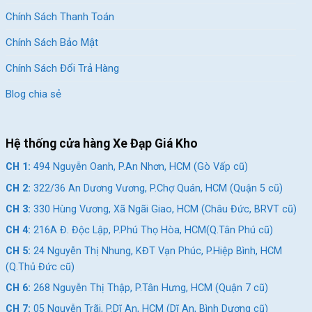
Chính Sách Thanh Toán
Chính Sách Bảo Mật
Chính Sách Đổi Trả Hàng
Blog chia sẻ
Bánh xe 27.5 inch bám đường tốt, giảm thiểu rủi ro cong vành
Hệ thống cửa hàng Xe Đạp Giá Kho
Kết Luận
CH 1:
494 Nguyễn Oanh, P.An Nhơn, HCM (Gò Vấp cũ)
Xe Đạp Địa Hình Life Reds 27.5 Inch với khung nhôm nhẹ,
CH 2:
322/36 An Dương Vương, P.Chợ Quán, HCM (Quận 5 cũ)
phuộc dầu giảm xóc, bộ truyền động Shimano chất lượng và
phanh dầu nhạy. Mẫu xe này là sự lựa chọn cho những ai yêu
CH 3:
330 Hùng Vương, Xã Ngãi Giao, HCM (Châu Đức, BRVT cũ)
thích sự bền bỉ, linh hoạt và thoải mái khi đạp xe.
CH 4:
216A Đ. Độc Lập, P.Phú Thọ Hòa, HCM(Q.Tân Phú cũ)
Đến ngay
Xe Đạp Giá Kho
gần bạn nhất để được tư vấn và sở
CH 5:
24 Nguyễn Thị Nhung, KĐT Vạn Phúc, P.Hiệp Bình, HCM
hữu những mẫu xe đạp phù hợp với bạn cùng nhiều khuyến mãi
(Q.Thủ Đức cũ)
hấp dẫn!
CH 6:
268 Nguyễn Thị Thập, P.Tân Hưng, HCM (Quận 7 cũ)
Giảm 5%
Giảm 8%
CH 7:
05 Nguyễn Trãi, P.Dĩ An, HCM (Dĩ An, Bình Dương cũ)