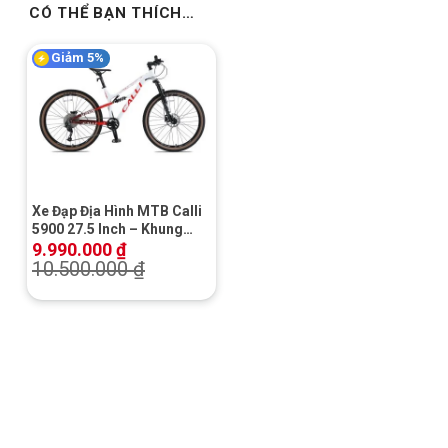
CÓ THỂ BẠN THÍCH…
Giảm 5%
Xe Đạp Địa Hình MTB Calli
5900 27.5 Inch – Khung
Nhôm, Shimano Altus
9.990.000
₫
10.500.000
₫