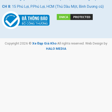
CH 8:
15 Phú Lợi, P.Phú Lợi, HCM (Thủ Dầu Một, Bình Dương cũ)
Xe Đạp Địa Hình MTB Calli
Xe Đạp Địa Hình Giant ATX
Copyright 2026 ©
Xe Đạp Giá Kho
All rights reserved. Web Design by
5900 27.5 Inch – Khung
620 26 Inch
HALO MEDIA
Nhôm, Shimano Altus
9.990.000
₫
6.990.000
₫
10.500.000
₫
7.600.000
₫
Địa Chỉ Các Cửa Hàng Xe Đạp Giá Kho:
CH 1:
494 Nguyễn Oanh, P.An Nhơn, HCM (Gò Vấp cũ)
CH 2:
322/36 An Dương Vương, P.Chợ Quán, HCM (Quận
5 cũ)
CH 3:
330 Hùng Vương, Xã Ngãi Giao, HCM (Châu Đức,