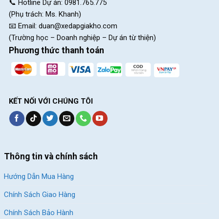
📞 Hotline Dự án: 0981.765.775
(Phụ trách: Ms. Khanh)
📧 Email:
duan@xedapgiakho.com
(Trường học – Doanh nghiệp – Dự án từ thiện)
Phương thức thanh toán
Yên xe bọc da mềm mại và cọc yên nhôm chắc chắn
Bánh xe 27.5 inch
KẾT NỐI VỚI CHÚNG TÔI
Bánh Xe Đạp Địa Hình Life Reds 27.5 Inch nhiều gai và rãnh giúp
tăng khả năng bám đường và giảm thiểu nguy cơ cong vành khi
va chạm.
Thông tin và chính sách
Hướng Dẫn Mua Hàng
Chính Sách Giao Hàng
Chính Sách Bảo Hành