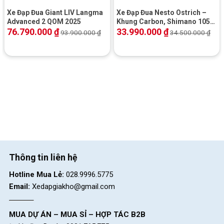
Xe Đạp Đua Giant LIV Langma
Xe Đạp Đua Nesto Ostrich –
Advanced 2 QOM 2025
Khung Carbon, Shimano 105,
Phanh Đĩa Dầu
76.790.000
₫
33.990.000
₫
93.900.000
₫
34.500.000
₫
Phanh dầu nhạy giúp người đạp kiểm soát tốc độ dễ dàng
Yên xe chính hãng
Cốt yên hợp kim nhôm kết hợp yên xe bọc da mềm mại mang
đến sự thoải mái cho người sử dụng khi đạp xe trong thời gian
dài.
Thông tin liên hệ
Hotline Mua Lẻ:
028.9996.5775
Email:
Xedapgiakho@gmail.com
MUA DỰ ÁN – MUA SỈ – HỢP TÁC B2B