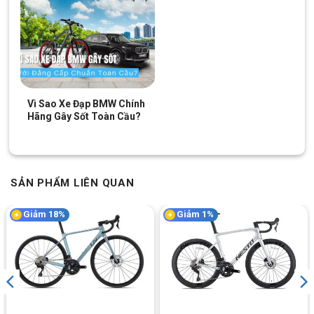
Bộ truyền động Shimano Altus hỗ trợ chuyển số linh hoạt trên các địa
hình
Vì Sao Xe Đạp BMW Chính
Hãng Gây Sốt Toàn Cầu?
Phanh dầu nhạy
Phanh dầu của xe với lực bóp nhẹ nhàng giúp người đạp kiểm
soát tốc độ và phanh kịp thời, tránh được những tình huống bất
ngờ khi đi chuyển trên các địa hình khác nhau.
SẢN PHẨM LIÊN QUAN
Giảm 18%
Giảm 1%