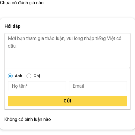
Chưa có đánh giá nào.
TRỤC GIỮA
N/A
Bi BÁNH
N/A
Hỏi đáp
CỐT BÁNH TRƯỚC
Cốt vẹn
CỐT BÁNH SAU
Cốt vẹn
Block
"hinh-anh-dia-chi-chan-trang-san-pham"
not found
Anh
Chị
GỬI
Không có bình luận nào