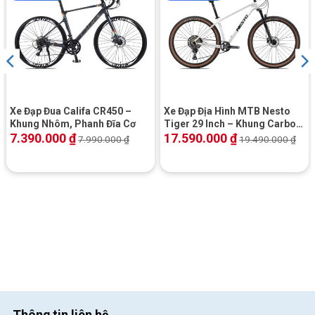
Xe Đạp Đua Califa CR450 –
Xe Đạp Địa Hình MTB Nesto
Khung Nhôm, Phanh Đĩa Cơ
Tiger 29 Inch – Khung Carbon
| Shimano Deore | Phanh Dầu
7.390.000
₫
17.590.000
₫
7.990.000
₫
19.490.000
₫
Giá Rẻ | Khuyến mãi Hot
Thông tin liên hệ