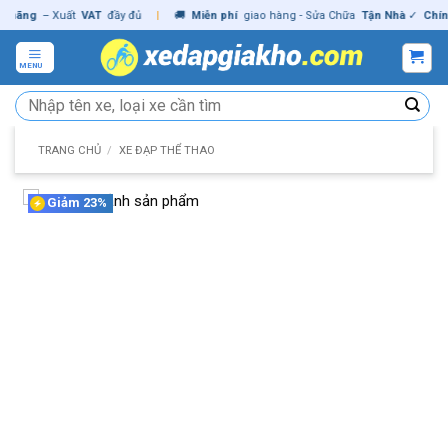
Skip
ãng
– Xuất
VAT
đầy đủ
|
🚚
Miễn phí
giao hàng - Sửa Chữa
Tận Nhà
✓
Chính h
to
content
MENU
Tìm
kiếm:
TRANG CHỦ
/
XE ĐẠP THỂ THAO
Giảm 23%