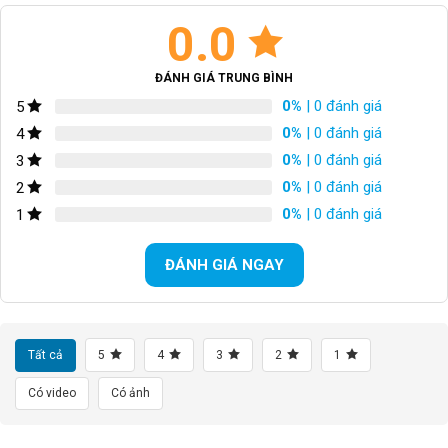
Bộ chuyển đề sau/Rear
Shimano SLX 11S
Derailleur
0.0
BỘ CỤM THẮNG
N/A
ĐÁNH GIÁ TRUNG BÌNH
0%
| 0 đánh giá
5
TAY THẮNG
Đĩa dầu Shimano
0%
| 0 đánh giá
4
BỘ LÍP
Shimano SLX 11-40T
0%
| 0 đánh giá
3
0%
| 0 đánh giá
2
XÍCH
KMC X10
0%
| 0 đánh giá
1
GIÒ DĨA
Hợp kim nhôm 28/38T
ĐÁNH GIÁ NGAY
VÀNH
Hợp kim nhôm
LỐP XE/TIRES
27.5*2.1 30TPI
Tất cả
5
4
3
2
1
CÂN NẶNG
N/A
Có video
Có ảnh
TỐC ĐỘ
2*11S