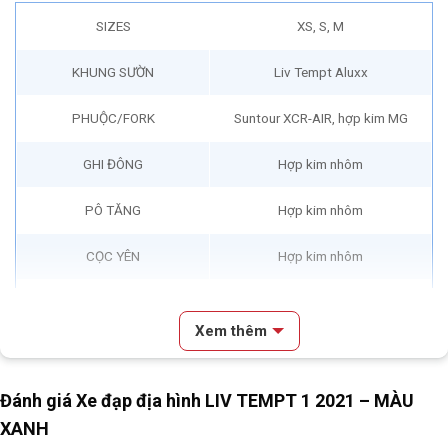
SIZES
XS, S, M
KHUNG SƯỜN
Liv Tempt Aluxx
PHUỘC/FORK
Suntour XCR-AIR, hợp kim MG
GHI ĐÔNG
Hợp kim nhôm
PÔ TĂNG
Hợp kim nhôm
CỌC YÊN
Hợp kim nhôm
YÊN
Liv Sport
Xem thêm
TAY ĐỀ
Shimano SLX 2*11S
Bộ chuyển đề trước/Front
Đánh giá Xe đạp địa hình LIV TEMPT 1 2021 – MÀU
Shimano SLX
Derailleur
XANH