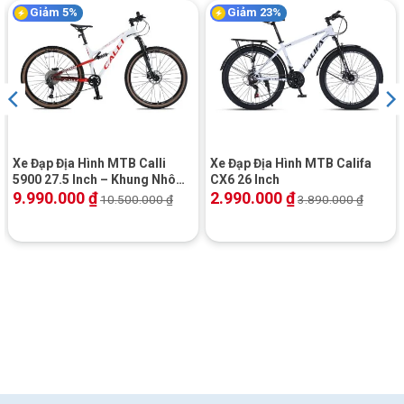
Giảm 5%
Giảm 23%
Xe Đạp Địa Hình MTB Calli
Xe Đạp Địa Hình MTB Califa
5900 27.5 Inch – Khung Nhôm,
CX6 26 Inch
Shimano Altus
9.990.000
₫
2.990.000
₫
10.500.000
₫
3.890.000
₫