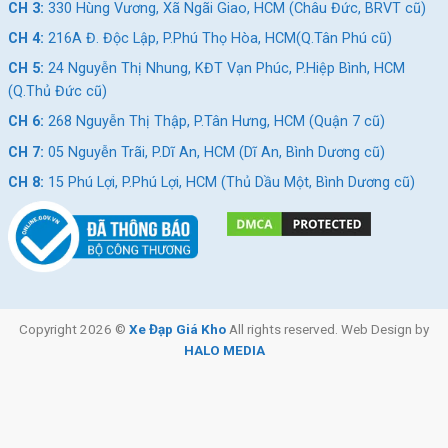
CH 3:
330 Hùng Vương, Xã Ngãi Giao, HCM (Châu Đức, BRVT cũ)
CH 4:
216A Đ. Độc Lập, P.Phú Thọ Hòa, HCM(Q.Tân Phú cũ)
CH 5:
24 Nguyễn Thị Nhung, KĐT Vạn Phúc, P.Hiệp Bình, HCM
(Q.Thủ Đức cũ)
CH 6:
268 Nguyễn Thị Thập, P.Tân Hưng, HCM (Quận 7 cũ)
CH 7:
05 Nguyễn Trãi, P.Dĩ An, HCM (Dĩ An, Bình Dương cũ)
CH 8:
15 Phú Lợi, P.Phú Lợi, HCM (Thủ Dầu Một, Bình Dương cũ)
Copyright 2026 ©
Xe Đạp Giá Kho
All rights reserved. Web Design by
HALO MEDIA