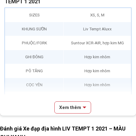
TEMPT 1 2021
SIZES
XS, S, M
KHUNG SƯỜN
Liv Tempt Aluxx
PHUỘC/FORK
Suntour XCR-AIR, hợp kim MG
GHI ĐÔNG
Hợp kim nhôm
PÔ TĂNG
Hợp kim nhôm
CỌC YÊN
Hợp kim nhôm
YÊN
Liv Sport
Xem thêm
TAY ĐỀ
Shimano SLX 2*11S
Bộ chuyển đề trước/Front
Đánh giá Xe đạp địa hình LIV TEMPT 1 2021 – MÀU
Shimano SLX
Derailleur