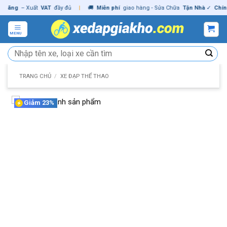
Skip
ng
– Xuất
VAT
đầy đủ
|
🚚
Miễn phí
giao hàng - Sửa Chữa
Tận Nhà
✓
Chính hã
to
content
MENU
Tìm
kiếm:
TRANG CHỦ
/
XE ĐẠP THỂ THAO
Giảm 23%