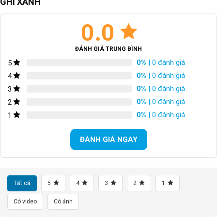
GHI XANH
Bộ chuyển đề sau/Rear
Shimano SLX 11S
Derailleur
0.0
BỘ CỤM THẮNG
N/A
ĐÁNH GIÁ TRUNG BÌNH
0%
| 0 đánh giá
5
TAY THẮNG
Đĩa dầu Shimano
0%
| 0 đánh giá
4
BỘ LÍP
Shimano SLX 11-40T
0%
| 0 đánh giá
3
0%
| 0 đánh giá
2
XÍCH
KMC X10
0%
| 0 đánh giá
1
GIÒ DĨA
Hợp kim nhôm 28/38T
ĐÁNH GIÁ NGAY
VÀNH
Hợp kim nhôm
LỐP XE/TIRES
27.5*2.1 30TPI
Tất cả
5
4
3
2
1
CÂN NẶNG
N/A
Có video
Có ảnh