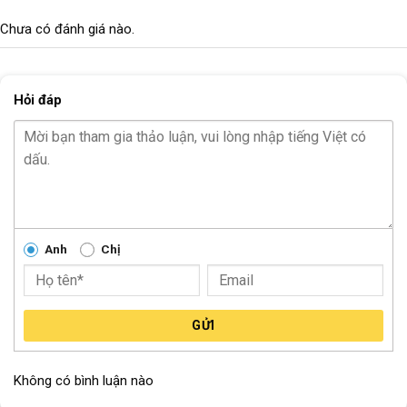
TỐC ĐỘ
2*11S
Chưa có đánh giá nào.
TRỤC GIỮA
N/A
Bi BÁNH
N/A
Hỏi đáp
CỐT BÁNH TRƯỚC
Cốt vẹn
CỐT BÁNH SAU
Cốt vẹn
Block
"hinh-anh-dia-chi-chan-trang-san-pham"
not found
Anh
Chị
GỬI
Không có bình luận nào