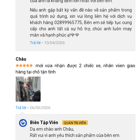
của anh là khẳng định lớn nhất với bên em.
Dây cáp đi âm khung dễ dàng bê vác
Nếu anh gặp bất kỳ vấn đề nào về sản phẩm trong
quá trình sử dụng, xin vui lòng liên hệ với dịch vụ
khách hàng 02899965775, Bên em sẽ tiếp tục cung
Bộ truyền động 3×7 tốc độ linh hoạt
cấp cho anh tất cả sự hỗ trợ, chúc anh luôn may
mắn và hạnh phúc ạ!🌹🌹
Vận tốc và chuyển động của xe đạp Fascino 429 được mượt
Trả lời
•
10/04/2026
mà, linh hoạt đều nhờ vào bộ
Groupset INDEX 3×7 tốc độ. Cấu
hình này phổ biến phù hợp cho những ai vừa mời tập làm quen
Châu
với
xe đạp địa hình
hoặc bạn muốn làm chủ nhiều loại địa hình
mới vừa nhận được 2 chiếc xe, nhân viien giao
khá nhau.
Được xếp
hàng tại chỗ tận tình
hạng
5
5
sao
Trả lời
•
26/03/2026
Biên Tập Viên
QUẢN TRỊ VIÊN
Dạ em chào anh Châu,
Rất vui vì anh yêu thích sản phẩm của bên em.