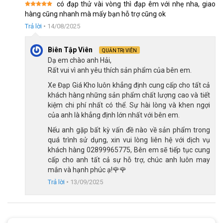
có đạp thử vài vòng thì đạp êm với nhẹ nha, giao
bằng, đoạn dốc hay đường gồ ghề nhẹ. Đây là lựa chọn lý tưởng
Được xếp
hàng cũng nhanh mà mấy bạn hỗ trợ cũng ok
hạng
5
5
cho những ai muốn tập luyện thể thao hiệu quả mà không cần
sao
Trả lời
•
14/08/2025
chi quá nhiều.
Biên Tập Viên
QUẢN TRỊ VIÊN
Dạ em chào anh Hải,
Rất vui vì anh yêu thích sản phẩm của bên em.
Xe Đạp Giá Kho luôn khẳng định cung cấp cho tất cả
khách hàng những sản phẩm chất lượng cao và tiết
kiệm chi phí nhất có thể. Sự hài lòng và khen ngợi
của anh là khẳng định lớn nhất với bên em.
Nếu anh gặp bất kỳ vấn đề nào về sản phẩm trong
quá trình sử dụng, xin vui lòng liên hệ với dịch vụ
khách hàng 02899965775, Bên em sẽ tiếp tục cung
cấp cho anh tất cả sự hỗ trợ, chúc anh luôn may
mắn và hạnh phúc ạ!🌹🌹
Trả lời
•
13/09/2025
Gạt đĩa SR SUNRUN hỗ trợ xe lên xuống dốc dễ dàng