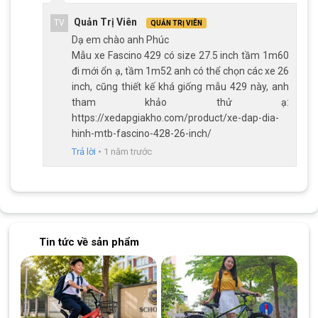
Quản Trị Viên
TV
QUẢN TRỊ VIÊN
Dạ em chào anh Phúc
Mẫu xe Fascino 429 có size 27.5 inch tầm 1m60
đi mới ổn ạ, tầm 1m52 anh có thể chọn các xe 26
inch, cũng thiết kế khá giống mẫu 429 này, anh
tham khảo thử ạ:
https://xedapgiakho.com/product/xe-dap-dia-
hinh-mtb-fascino-428-26-inch/
Trả lời
•
1 năm trước
Tay lái bằng thép cường lực FASCINO, thiết kế ngang dễ điều khiển
Phanh đĩa cơ OSL dễ kiểm soát
Hệ thống phanh đĩa cơ OSL của xe đạp
địa hình Fascino 429
Tin tức về sản phẩm
cho phép người lái dễ dàng thao tác kiểm soát được tốc độ kể
cả đường khô hay ẩm ướt. Độ nhạy của phanh nhanh chóng,
lực hãm tốt và bền bỉ. Một dòng xe phù hợp cho người mới bắt
đầu hoặc không có quá nhiều kinh nghiệm về kỹ thuật.