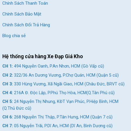
Chính Sách Thanh Toán
Chính Sách Bảo Mật
Chính Sách Đổi Trả Hàng
Blog chia sẻ
Hệ thống cửa hàng Xe Đạp Giá Kho
CH 1:
494 Nguyễn Oanh, P.An Nhơn, HCM (Gò Vấp cũ)
CH 2:
322/36 An Dương Vương, P.Chợ Quán, HCM (Quận 5 cũ)
CH 3:
330 Hùng Vương, Xã Ngãi Giao, HCM (Châu Đức, BRVT cũ)
CH 4:
216A Đ. Độc Lập, P.Phú Thọ Hòa, HCM(Q.Tân Phú cũ)
CH 5:
24 Nguyễn Thị Nhung, KĐT Vạn Phúc, P.Hiệp Bình, HCM
(Q.Thủ Đức cũ)
CH 6:
268 Nguyễn Thị Thập, P.Tân Hưng, HCM (Quận 7 cũ)
CH 7:
05 Nguyễn Trãi, P.Dĩ An, HCM (Dĩ An, Bình Dương cũ)