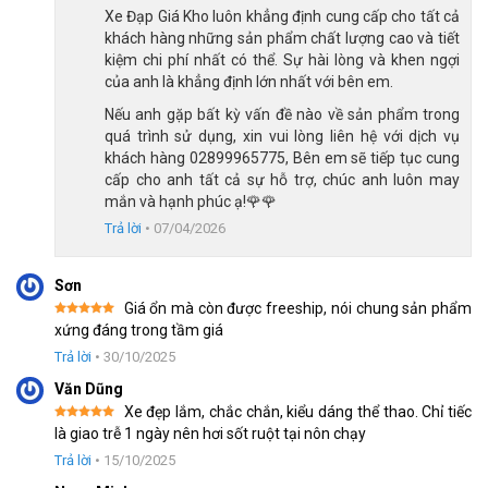
Xe Đạp Giá Kho luôn khẳng định cung cấp cho tất cả
khách hàng những sản phẩm chất lượng cao và tiết
kiệm chi phí nhất có thể. Sự hài lòng và khen ngợi
của anh là khẳng định lớn nhất với bên em.
Nếu anh gặp bất kỳ vấn đề nào về sản phẩm trong
quá trình sử dụng, xin vui lòng liên hệ với dịch vụ
Xe đạp Fascino 429 sử dụng bộ Groupset INDEX 3×7 tốc độ linh hoạt
khách hàng 02899965775, Bên em sẽ tiếp tục cung
cấp cho anh tất cả sự hỗ trợ, chúc anh luôn may
mắn và hạnh phúc ạ!🌹🌹
Cụ thể, hệ thống xe đạp
địa hình Fascino 429
gồm 3 đĩa trước
kết hợp cùng 7 líp sau cho tổng cộng 21 cấp độ tốc độ linh
Trả lời
•
07/04/2026
hoạt.
Sơn
Tay đề Index HEKD80
được bố trí khoa học, thao tác
Giá ổn mà còn được freeship, nói chung sản phẩm
nhẹ, sang số nhanh và chính xác.
Được xếp
xứng đáng trong tầm giá
hạng
5
5
Gạt đĩa SR SUNRUN
giúp xe chuyển đĩa mượt, hỗ trợ
sao
Trả lời
•
30/10/2025
người dùng lên hoặc xuống dốc dễ dàng hơn.
Văn Dũng
Xe đẹp lắm, chắc chắn, kiểu dáng thể thao. Chỉ tiếc
Gạt líp INDEX HEM50
có khả năng phản hồi tốt, hạn chế
Được xếp
là giao trễ 1 ngày nên hơi sốt ruột tại nôn chạy
độ trễ khi sang số.
hạng
5
5
sao
Trả lời
•
15/10/2025
Đùi đĩa thép 3 tầng
cho độ bền cao, vận hành ổn định,