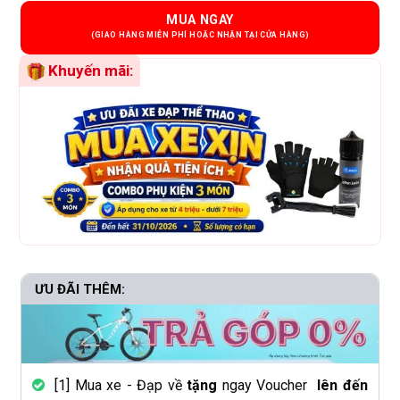
MUA NGAY
Khuyến mãi:
ƯU ĐÃI THÊM:
[1] Mua xe - Đạp về
tặng
ngay Voucher
lên đến