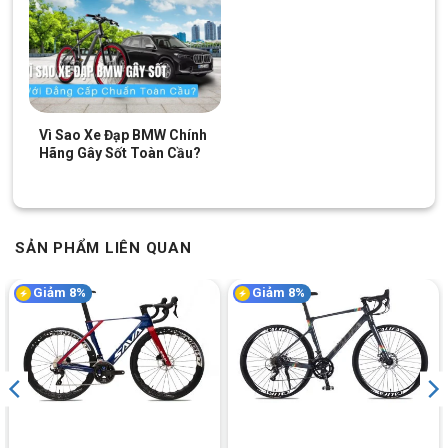
mã xe đạp đa dạng phù hợp với từng nhu cầu, gu của mỗi
khách hàng.
Nếu bạn là tân binh muốn tìm hiểu về xe đạp địa hình, học sinh
hay sinh viên, xe đạp địa hình Fascino với thiết kế khung nhôm
siêu nhẹ, bộ truyền động mạnh mẽ giúp bạn dễ dàng thích nghi
Vì Sao Xe Đạp BMW Chính
với tốc độ và nhiều địa hình khác nhau.
Hãng Gây Sốt Toàn Cầu?
Kết Luận
Xe đạp địa hình MTB Fascino 429 là một mẫu xe địa hình có
thiết kế chắc chắn, vận hành ổn định, nhiều tốc độ và mức giá
SẢN PHẨM LIÊN QUAN
hợp lý phù hợp cho học sinh, sinh viên đi học hằng ngày hoặc
những ai yêu thích tập luyện thể thao. Hãy đến ngay hệ thống
Giảm 8%
Giảm 8%
cửa hàng Xe Đạp Giá Kho
gần nhất hoặc liên hệ
hotline 028
9996 5775 để được hưởng những ưu đãi cực sốc và tư vấn tận
tình về “người bạn đồng hành” lý tưởng này nhé.
Xem thêm: Một vài mẫu
xe thể thao
giá rẻ
Giảm 22%
Giảm 14%