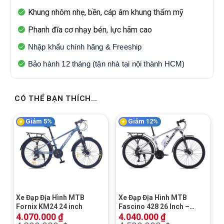
Khung nhôm nhẹ, bền, cáp âm khung thẩm mỹ
Phanh đĩa cơ nhạy bén, lực hãm cao
Nhập khẩu chính hãng & Freeship
Bảo hành 12 tháng (tận nhà tại nội thành HCM)
CÓ THỂ BẠN THÍCH…
Giảm 5%
Giảm 12%
Xe Đạp Địa Hình MTB
Xe Đạp Địa Hình MTB
Fornix KM24 24 inch
Fascino 428 26 Inch –
Khung Nhôm
4.070.000
₫
4.040.000
₫