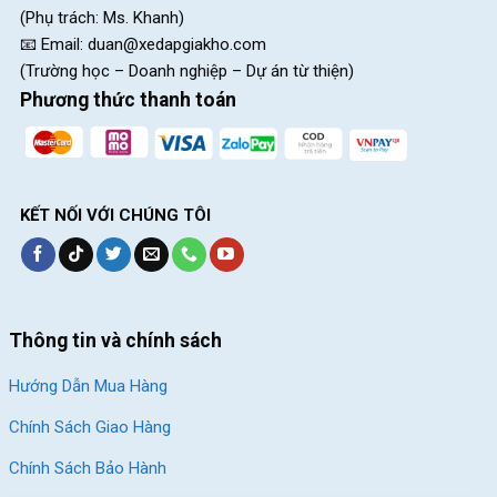
Cửa hàng xe đạp Thủ Đức:
Nhấn để xem đường đi
(Phụ trách: Ms. Khanh)
📧 Email:
duan@xedapgiakho.com
Cửa hàng xe đạp Quận 7:
Nhấn để xem đường đi
(Trường học – Doanh nghiệp – Dự án từ thiện)
Cửa hàng xe đạp Dĩ An:
Nhấn để xem đường đi
Phương thức thanh toán
Cửa hàng xe đạp Thủ Dầu Một:
Nhấn để xem đường đi
SKU:
F429
Thẻ:
Hợp Kim Nhôm
,
Xe đạp địa hình trẻ em
,
Xe đạp trẻ em 11-15 tuổi
,
KẾT NỐI VỚI CHÚNG TÔI
Xe đạp trẻ em 8-10 tuổi
Thông tin và chính sách
Hướng Dẫn Mua Hàng
Chính Sách Giao Hàng
Chính Sách Bảo Hành