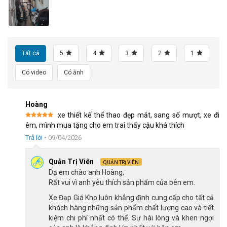
Xe đạp Fascino 429 thiết kế bộ khung hợp kim nhôm siêu nhẹ
Tất cả
5
4
3
2
1
Có video
Có ảnh
Hoàng
xe thiết kế thể thao đẹp mắt, sang số mượt, xe đi
Được xếp
êm, mình mua tặng cho em trai thấy cậu khá thích
hạng
5
5
sao
Trả lời
•
09/04/2026
Quản Trị Viên
QUẢN TRỊ VIÊN
Dạ em chào anh Hoàng,
Rất vui vì anh yêu thích sản phẩm của bên em.
Xe Đạp Giá Kho luôn khẳng định cung cấp cho tất cả
khách hàng những sản phẩm chất lượng cao và tiết
kiệm chi phí nhất có thể. Sự hài lòng và khen ngợi