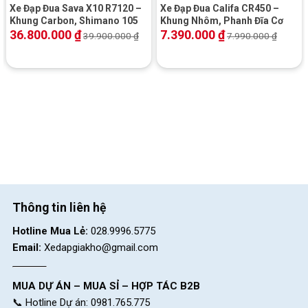
Xe Đạp Đua Sava X10 R7120 –
Xe Đạp Đua Califa CR450 –
Khung Carbon, Shimano 105
Khung Nhôm, Phanh Đĩa Cơ
36.800.000
₫
7.390.000
₫
39.900.000
₫
7.990.000
₫
Xe Đạp Đua Life RX20 –
Xe Đạp Đua Fascino FR700
Phanh Đĩa Cơ
PRO – Phanh Đĩa Cơ
4.380.000
₫
3.850.000
₫
5.600.000
₫
4.500.000
₫
Địa Chỉ Các Cửa Hàng Xe Đạp Giá Kho:
Thông tin liên hệ
Cửa hàng xe đạp Gò Vấp:
Nhấn để xem đường đi
Hotline Mua Lẻ:
028.9996.5775
Cửa hàng xe đạp Quận 5:
Nhấn để xem đường đi
Email:
Xedapgiakho@gmail.com
Cửa hàng xe đạp Vũng Tàu:
Nhấn để xem đường đi
MUA DỰ ÁN – MUA SỈ – HỢP TÁC B2B
Cửa hàng xe đạp Tân Phú:
Nhấn để xem đường đi
📞 Hotline Dự án: 0981.765.775