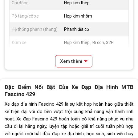
Ghi đông
Hợp kim thép
Pô tăng/cổ xe
Hợp kim nhôm
Hệ thống phanh (thắng)
Phanh đĩa cơ
Đùm xe
Hợp kim thép , Bi côn, 32H
Vành xe
Hợp kim nhôm, 2cm
Xem thêm
Lốp xe
27.5x2.125
Tay đề
Tay đề bấm xả index HEKD80
Đặc Điểm Nổi Bật Của Xe Đạp Địa Hình MTB
(3x7)
Fascino 429
Tăng tốc trước (Gạt
SR SUNRUN
Xe đạp địa hình Fascino 429 là sự kết hợp hoàn hảo giữa thiết
đĩa)
kế hiện đại với độ bền vượt trội cùng khả năng vận hành linh
hoạt. Xe đạp Fascino 429 hoàn toàn có khả năng phục vụ nhu
Tăng tốc sau (Gạt líp)
index HEM50
cầu đi lại hằng ngày, luyện tập hoặc giải trí cuối tuần phù hợp
với người mới bắt đầu đạp xe địa hình, học sinh, sinh viên hay
Đùi đĩa
Hợp Kim Thép , cốt vuông, Bạc