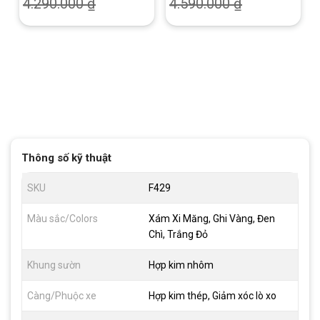
4.290.000
₫
4.590.000
₫
Thông số kỹ thuật
SKU
F429
Màu sắc/Colors
Xám Xi Măng, Ghi Vàng, Đen
Chì, Trắng Đỏ
Khung sườn
Hợp kim nhôm
Càng/Phuộc xe
Hợp kim thép, Giảm xóc lò xo