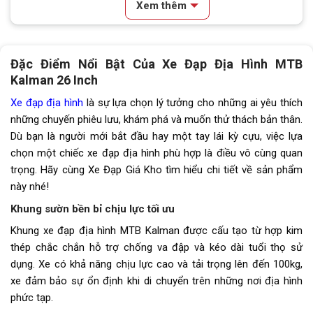
Xem thêm
Lốp xe
26x2.125
Đùi đĩa
Hợp kim thép, Cốt vuông, Bạc
Đặc Điểm Nổi Bật Của Xe Đạp Địa Hình MTB
đạn
Kalman 26 Inch
Dĩa
1 Tầng
Xe đạp địa hình
là sự lựa chọn lý tưởng cho những ai yêu thích
những chuyến phiêu lưu, khám phá và muốn thử thách bản thân.
Líp
1 Tầng
Dù bạn là người mới bắt đầu hay một tay lái kỳ cựu, việc lựa
chọn một chiếc xe đạp địa hình phù hợp là điều vô cùng quan
Sên (xích)
LMC
trọng. Hãy cùng Xe Đạp Giá Kho tìm hiểu chi tiết về sản phẩm
này nhé!
Trọng lượng xe
16kg
Khung sườn bền bỉ chịu lực tối ưu
Trọng lượng thùng
19kg
Khung xe đạp địa hình MTB Kalman được cấu tạo từ hợp kim
thép chắc chắn hỗ trợ chống va đập và kéo dài tuổi thọ sử
Yên
Da thể thao
dụng. Xe có khả năng chịu lực cao và tải trọng lên đến 100kg,
Cọc/cốt yên
Hợp kim thép
xe đảm bảo sự ổn định khi di chuyển trên những nơi địa hình
phức tạp.
Chiều cao phù hợp
1M55