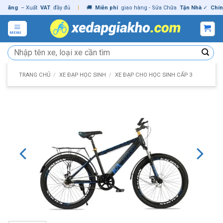
Skip
ng
– Xuất
VAT
đầy đủ
|
🚚
Miễn phí
giao hàng - Sửa Chữa
Tận Nhà
✓
Chính hã
to
content
MENU
Tìm
kiếm:
TRANG CHỦ
/
XE ĐẠP HỌC SINH
/
XE ĐẠP CHO HỌC SINH CẤP 3