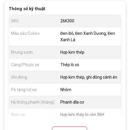
Thông số kỹ thuật
SKU
26K300
Màu sắc/Colors
Đen Đỏ, Đen Xanh Dương, Đen
Xanh Lá
Khung sườn
Hợp kim thép
Càng/Phuộc xe
Thép lò xo
Ghi đông
Hợp kim thép, ghi đông cánh én
Pô tăng/cổ xe
Nhôm
Hệ thống phanh (thắng)
Phanh đĩa cơ
Đùm xe
Hợp kim thép bi côn 36H
Vành xe
Hợp kim nhôm