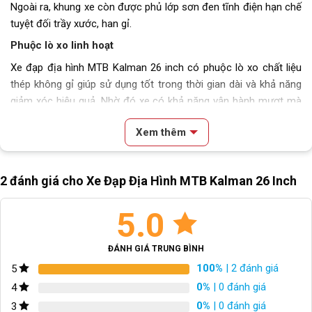
Ngoài ra, khung xe còn được phủ lớp sơn đen tĩnh điện hạn chế
tuyệt đối trầy xước, han gỉ.
Tải trọng
100kg
Phuộc lò xo linh hoạt
Lưu ý
Thông số kỹ thuật có thể sẽ
Xe đạp địa hình MTB Kalman 26 inch có phuộc lò xo chất liệu
được thay đổi từ nhà sản xuất
thép không gỉ giúp sử dụng tốt trong thời gian dài và khả năng
nhằm nâng cao chất lượng sản
giảm xóc hiệu quả. Nhờ đó xe có khả năng vận hành mượt mà
phẩm.
dù cho đi qua những đoạn đường mấp mô sỏi đá.
Xem thêm
Nội dung chính
2 đánh giá cho
Xe Đạp Địa Hình MTB Kalman 26 Inch
Đặc Điểm Nổi Bật Của Xe Đạp Địa Hình MTB Kalman 26 Inch
Khung sườn bền bỉ chịu lực tối ưu
5.0
Phuộc lò xo linh hoạt
Ghi đông cánh én chắc chắn
Phanh đĩa cơ mạnh mẽ
ĐÁNH GIÁ TRUNG BÌNH
Bộ truyền động tối giản
100%
| 2 đánh giá
5
Bánh xe 26 inch bám đường tốt
0%
| 0 đánh giá
4
Xe Đạp Kalman Đến Từ Nước Nào
Kết Luận
0%
| 0 đánh giá
3