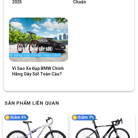
2025
Chuẩn
Kết Luận
Xe đạp địa hình MTB Kalman 26 inch với thiết kế khung sườn
hợp kim thép chắc chắn, hệ thống giảm xóc êm ái, phanh đĩa
cơ an toàn, bộ truyền động đơn giản cùng lốp xe 26 inch bám
đường tốt. Đây chắc chắn là sự lựa chọn lý tưởng cho những ai
muốn cảm giác lái mạnh mẽ, ổn định trên mọi cung đường. Nếu
bạn đang tìm kiếm một mẫu xe đạp địa hình bền bỉ, dễ sử dụng
thì hãy đến ngay
Xe Đạp Giá Kho
để được tư vấn mua hàng
cùng những ưu đãi hấp dẫn nhất.
Vì Sao Xe Đạp BMW Chính
Hãng Gây Sốt Toàn Cầu?
SKU:
26C300
Thẻ:
Hợp Kim Thép
,
Xe đạp địa hình trẻ em
SẢN PHẨM LIÊN QUAN
Giảm 5%
Giảm 7%