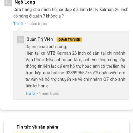
cho những người mới chơi xe hoặc những ai không có nhiều
Ngô Long
NL
thời gian để chăm sóc cho chiếc xe đạp của mình. Đùi đĩa chất
Cửa hàng cho mình hỏi xe đạp địa hình MTB Kalman 26 Inch
liệu hợp kim thép với cốt vuông và đạn bạc đem đến độ bền và
có hàng ở quận 7 không ạ ?
khả năng chịu lực.
Trả lời
•
1 năm trước
Bánh xe 26 inch bám đường tốt
Quản Trị Viên
TV
Lốp xe đạp địa hình MTB Kalman có rãnh sâu và nhiều gai cùng
QUẢN TRỊ VIÊN
Dạ em chào anh Long,
kích thước bánh 26 inch giúp xe bám đường tốt hơn, dễ dàng di
Hiện tại xe MTB Kalman 26 Inch có sẵn tại chi nhánh
chuyển qua các chướng ngại vật nên xe có thể di chuyển trên
Vạn Phúc. Nếu anh quan tâm, anh vui lòng cung cấp
nhiều dạng địa hình khác nhau. Đồng thời, kích thước bánh lớn
thông tin liên lạc để em hỗ trợ hoặc anh có thể liên hệ
còn hỗ trợ xe duy trì tốc độ tốc hơn cho những chuyến di dài
trực tiếp qua hotline 02899965775 để nhân viên em
thêm phần êm ái, mượt mà.
tư vấn và hỗ trợ chuyển xe về chi nhánh Q7 cho anh
tiện lợi hơn ạ.
Trả lời
•
1 năm trước
Tin tức về sản phẩm