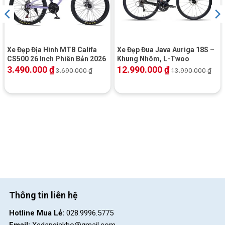
Xe Đạp Địa Hình MTB Califa
Xe Đạp Đua Java Auriga 18S –
CS500 26 Inch Phiên Bản 2026
Khung Nhôm, L-Twoo
3.490.000
₫
12.990.000
₫
3.690.000
₫
13.990.000
₫
Thông tin liên hệ
Hotline Mua Lẻ:
028.9996.5775
Email:
Xedapgiakho@gmail.com